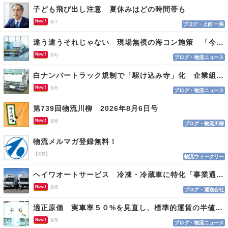
子ども飛び出し注意 夏休みはどの時間帯も
New!!
8/7
ブログ・上西 一美
違う違うそれじゃない 現場無視の海コン施策 「今でも平均２～３時間は待つ」
New!!
8/6
ブログ・物流ニュース
白ナンバートラック規制で「駆け込み寺」化 企業組合が入会基準を見直しへ
New!!
8/6
ブログ・物流ニュース
第739回物流川柳 2026年8月6日号
New!!
8/6
ブログ・物流川柳
物流メルマガ登録無料！
【PR】
物流ウィークリー
ヘイワオートサービス 冷凍・冷蔵車に特化「事業通じ貢献目指す」
New!!
8/6
ブログ・運送会社
適正原価 実車率５０%を見直し、標準的運賃の半値の恐れも
New!!
8/5
ブログ・物流ニュース