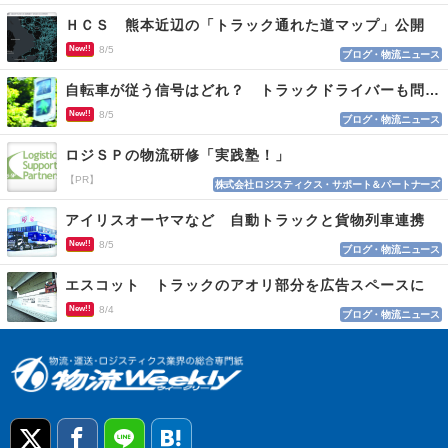
ＨＣＳ 熊本近辺の「トラック通れた道マップ」公開
New!!
8/5
ブログ・物流ニュース
自転車が従う信号はどれ？ トラックドライバーも問われる認識
New!!
8/5
ブログ・物流ニュース
ロジＳＰの物流研修「実践塾！」
【PR】
株式会社ロジスティクス・サポート＆パートナーズ
アイリスオーヤマなど 自動トラックと貨物列車連携
New!!
8/5
ブログ・物流ニュース
エスコット トラックのアオリ部分を広告スペースに
New!!
8/4
ブログ・物流ニュース