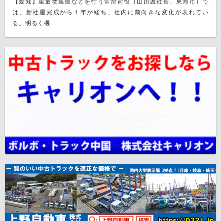
【愛知】重量物運搬などを行う常滑荷役（山田護社長、東海市）で
は、新社屋完成から１年が経ち、社内に前向きな変化が表れてい
る。明るく機...