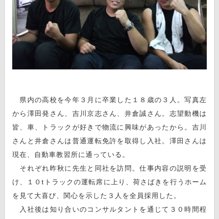
県内の高校を今年３月に卒業した１８歳の３人。写真左
から澤田発さん、吉川京志さん、井倉誠さん。志望動機は
皆、車、トラックが好きで物流に興味があったから。吉川
さんと井倉さんは普通運転免許を取得し入社。澤田さんは
現在、自動車教習所に通っている。
それぞれ昨秋に先生と同社を訪問。仕事内容の説明を受
け、１０tトラックの運転席に上り、荷さばきを行うホーム
を見て大喜び、関心を示した３人を全員採用した。
入社後は知り合いのコンサルタントを通じて３０時間程