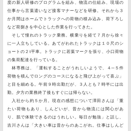
度の新人研修のプログラムを組み、物流の仕組み、現場の
仕事から言葉遣いなど接客マナーなどを研修。それから３
か月間はホームでトラックへの荷物の積み込み、荷下ろし
など荷捌きを中心とした作業を行ってきた。
そして憧れのトラック乗務。横乗りを経て７月から徐々
に一人立ちしている。あてがわれたトラックは１０尺のシ
ョートの２t平車。トラックに若葉マークを張り、小口荷物
の集荷配達を行っている。
林専務は、「運転することがうれしいようで、４─５件
荷物を積んでロングのコースになると飛び上がって喜ぶ」
と目を細める。午前９時出勤だが、３人とも７時半には出
勤。夕方の業務終了後もすぐには帰らない。
入社から約５か月。現在の感想について澤田さんは「重
たい荷物もあり、しんどいが、昔から物流には関心があ
り、肌で体験できるのはうれしい。毎日が勉強」と話し、
吉川さんは「大きい車は昔からのあこがれ。仕事はしんど