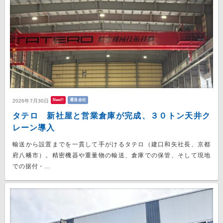
New!!
運送会社
2026年7月30日
タテロ 新社屋と営業倉庫が完成、３０トン天井ク
レーン導入
輸送から設置までを一貫して手がけるタテロ（建口和矢社長、京都
府八幡市）。精密機器や重量物の輸送、倉庫での保管、そして現地
での据付・...