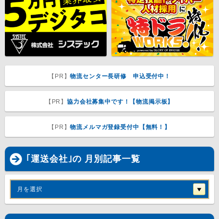
【PR】
物流センター長研修 申込受付中！
【PR】
協力会社募集中です！【物流掲示板】
【PR】
物流メルマガ登録受付中【無料！】
｢運送会社｣の 月別記事一覧
月を選択