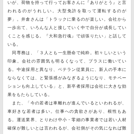
いが、荷物を持って行ってお客さんに『ありがとう』と言
われるのがうれしい。大型免許を取って運転するのが
夢」。井倉さんは「トラックに乗るのが楽しい。会社から
一歩出て、いろんな人と接していく中で自分が成長してい
くことを感じる。『大和急行魂』で頑張りたい」と話して
いる。
同専務は、「３人とも一生懸命で純粋。初々しいという
印象。会社の雰囲気も明るくなって、プラスに働いてい
る。中途採用と異なり、ベテラン従業員に、新人の手本に
ならなくては、と緊張感がみなぎるようになり、モチベー
ションも向上している」と、新卒者採用は会社に大きな効
果をもたらしている。
また、「今の若者は車離れが進んでいるといわれるが、
車好きな若者は多い。仕事への貪欲さがあり、根性もあ
る。運送業界、とりわけ中小・零細の事業者では若い人材
確保が難しいとは言われるが、会社側がその気になれば難