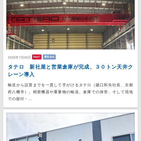
New!!
運送会社
2026年7月30日
タテロ 新社屋と営業倉庫が完成、３０トン天井ク
レーン導入
輸送から設置までを一貫して手がけるタテロ（建口和矢社長、京都
府八幡市）。精密機器や重量物の輸送、倉庫での保管、そして現地
での据付・...