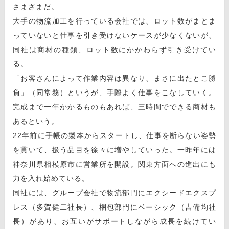
さまざまだ。
大手の物流加工を行っている会社では、ロット数がまとま
っていないと仕事を引き受けないケースが少なくないが、
同社は商材の種類、ロット数にかかわらず引き受けてい
る。
「お客さんによって作業内容は異なり、まさに出たとこ勝
負」（同常務）というが、手際よく仕事をこなしていく。
完成まで一年かかるものもあれば、三時間でできる商材も
あるという。
22年前に手帳の製本からスタートし、仕事を断らない姿勢
を貫いて、扱う品目を徐々に増やしていった。一昨年には
神奈川県相模原市に営業所を開設。関東方面への進出にも
力を入れ始めている。
同社には、グループ会社で物流部門にエクシードエクスプ
レス（多賀健二社長）、梱包部門にベーシック（吉備均社
長）があり、お互いがサポートしながら成長を続けてい