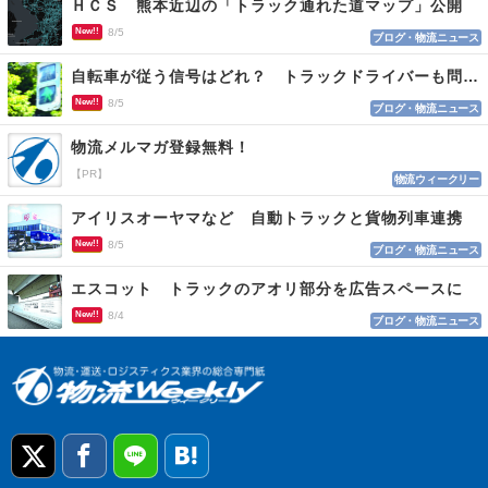
ＨＣＳ 熊本近辺の「トラック通れた道マップ」公開
New!!
8/5
ブログ・物流ニュース
自転車が従う信号はどれ？ トラックドライバーも問われる認識
New!!
8/5
ブログ・物流ニュース
物流メルマガ登録無料！
【PR】
物流ウィークリー
アイリスオーヤマなど 自動トラックと貨物列車連携
New!!
8/5
ブログ・物流ニュース
エスコット トラックのアオリ部分を広告スペースに
New!!
8/4
ブログ・物流ニュース