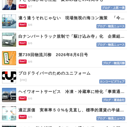
New!!
8/7
ブログ・上西 一美
違う違うそれじゃない 現場無視の海コン施策 「今でも平均２～３時間は待つ」
New!!
8/6
ブログ・物流ニュース
白ナンバートラック規制で「駆け込み寺」化 企業組合が入会基準を見直しへ
New!!
8/6
ブログ・物流ニュース
第739回物流川柳 2026年8月6日号
New!!
8/6
ブログ・物流川柳
プロドライバーのためのユニフォーム
【PR】
カンコービズウェア
ヘイワオートサービス 冷凍・冷蔵車に特化「事業通じ貢献目指す」
New!!
8/6
ブログ・運送会社
適正原価 実車率５０%を見直し、標準的運賃の半値の恐れも
New!!
8/5
ブログ・物流ニュース