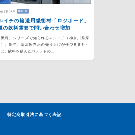
製品・IT
6年7月23日
ルイチの輸送用緩衝材「ロジボード」
の飲料需要で問い合わせ増加
物流魂」シリーズで知られるマルイチ（神奈川県厚
市）。例年、清涼飲料水の売り上げが伸びる６月～
は、飲料を積んだパレットの...
特定商取引法に基づく表記