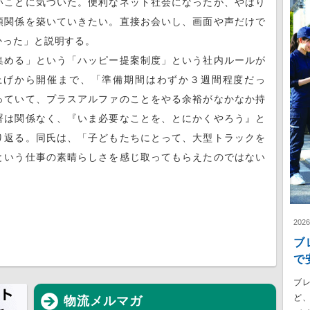
いことに気づいた。便利なネット社会になったが、やはり
頼関係を築いていきたい。直接お会いし、画面や声だけで
かった」と説明する。
める」という「ハッピー提案制度」という社内ルールが
上げから開催まで、「準備期間はわずか３週間程度だっ
っていて、プラスアルファのことをやる余裕がなかなか持
署は関係なく、『いま必要なことを、とにかくやろう』と
り返る。同氏は、「子どもたちにとって、大型トラックを
という仕事の素晴らしさを感じ取ってもらえたのではない
202
ブ
で
ブ
ど
物流メルマガ