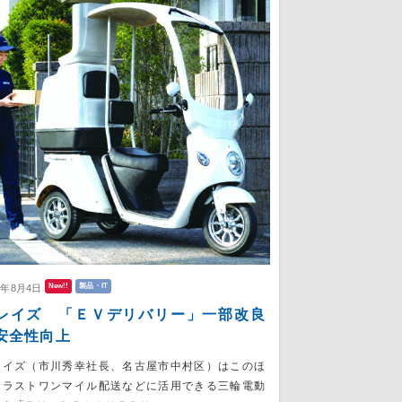
New!!
製品・IT
6年8月4日
レイズ 「ＥＶデリバリー」一部改良
安全性向上
レイズ（市川秀幸社長、名古屋市中村区）はこのほ
、ラストワンマイル配送などに活用できる三輪電動