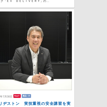
ク「ＥＶ ＤＥＬＩＶＥＲＹ」の...
New!!
製品・IT
6年7月30日
リヂストン 実技重視の安全講習を実