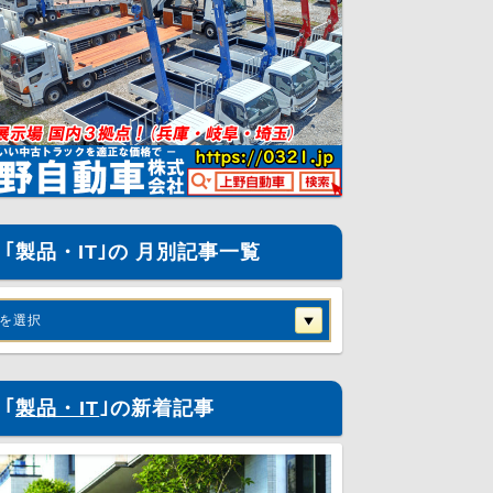
｢製品・IT｣の 月別記事一覧
を選択
｢
製品・IT
｣の新着記事