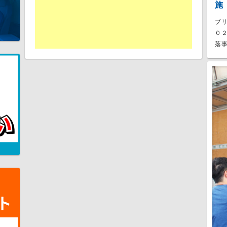
施
ブ
０
落事