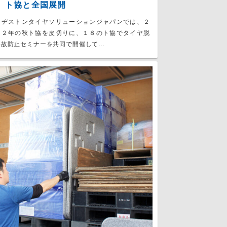
 ト協と全国展開
リヂストンタイヤソリューションジャパンでは、２
２２年の秋ト協を皮切りに、１８のト協でタイヤ脱
故防止セミナーを共同で開催して...