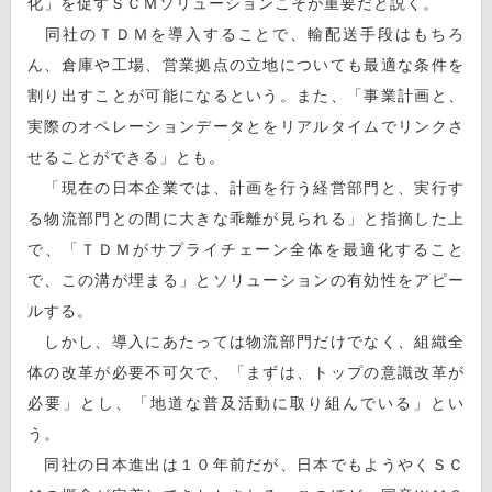
化」を促すＳＣＭソリューションこそが重要だと説く。
同社のＴＤＭを導入することで、輸配送手段はもちろ
ん、倉庫や工場、営業拠点の立地についても最適な条件を
割り出すことが可能になるという。また、「事業計画と、
実際のオペレーションデータとをリアルタイムでリンクさ
せることができる」とも。
「現在の日本企業では、計画を行う経営部門と、実行す
る物流部門との間に大きな乖離が見られる」と指摘した上
で、「ＴＤＭがサプライチェーン全体を最適化すること
で、この溝が埋まる」とソリューションの有効性をアピー
ルする。
しかし、導入にあたっては物流部門だけでなく、組織全
体の改革が必要不可欠で、「まずは、トップの意識改革が
必要」とし、「地道な普及活動に取り組んでいる」とい
う。
同社の日本進出は１０年前だが、日本でもようやくＳＣ