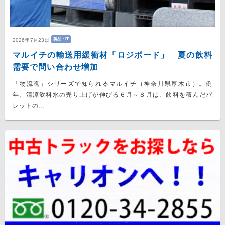
製品・IT
2026年7月23日
マルイチの輸送用緩衝材「ロジボード」 夏の飲料
需要で問い合わせ増加
「物流魂」シリーズで知られるマルイチ（神奈川県厚木市）。例
年、清涼飲料水の売り上げが伸びる６月～８月は、飲料を積んだパ
レットの...