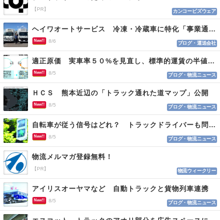
【PR】
カンコービズウェア
ヘイワオートサービス 冷凍・冷蔵車に特化「事業通じ貢献目指す」
New!!
8/6
ブログ・運送会社
適正原価 実車率５０%を見直し、標準的運賃の半値の恐れも
New!!
8/5
ブログ・物流ニュース
ＨＣＳ 熊本近辺の「トラック通れた道マップ」公開
New!!
8/5
ブログ・物流ニュース
自転車が従う信号はどれ？ トラックドライバーも問われる認識
New!!
8/5
ブログ・物流ニュース
物流メルマガ登録無料！
【PR】
物流ウィークリー
アイリスオーヤマなど 自動トラックと貨物列車連携
New!!
8/5
ブログ・物流ニュース