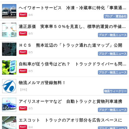
ヘイワオートサービス 冷凍・冷蔵車に特化「事業通じ貢献目指す」
New!!
8/6
ブログ・運送会社
適正原価 実車率５０%を見直し、標準的運賃の半値の恐れも
New!!
8/5
ブログ・物流ニュース
ＨＣＳ 熊本近辺の「トラック通れた道マップ」公開
New!!
8/5
ブログ・物流ニュース
自転車が従う信号はどれ？ トラックドライバーも問われる認識
New!!
8/5
ブログ・物流ニュース
物流メルマガ登録無料！
【PR】
物流ウィークリー
アイリスオーヤマなど 自動トラックと貨物列車連携
New!!
8/5
ブログ・物流ニュース
エスコット トラックのアオリ部分を広告スペースに
New!!
8/4
ブログ・物流ニュース