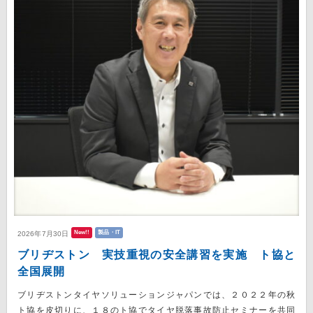
New!!
製品・IT
2026年7月30日
ブリヂストン 実技重視の安全講習を実施 ト協と
全国展開
ブリヂストンタイヤソリューションジャパンでは、２０２２年の秋
ト協を皮切りに、１８のト協でタイヤ脱落事故防止セミナーを共同