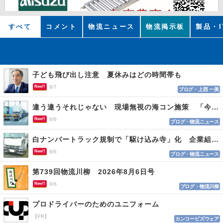
すべて
コメント
物流ニュース
物流掲示板
製品・I
子ども飛び出し注意 夏休みはどの時間帯も
New!!
8/7
ブログ・上西 一美
違う違うそれじゃない 現場無視の海コン施策 「今でも平均２～３時間は待つ」
New!!
8/6
ブログ・物流ニュース
白ナンバートラック規制で「駆け込み寺」化 企業組合が入会基準を見直しへ
New!!
8/6
ブログ・物流ニュース
第739回物流川柳 2026年8月6日号
New!!
8/6
ブログ・物流川柳
プロドライバーのためのユニフォーム
【PR】
カンコービズウェア