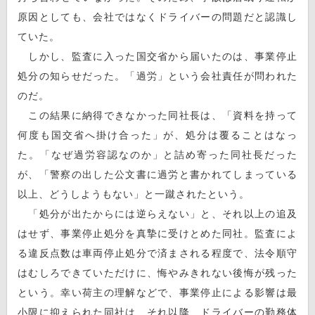
原因としても、会社ではなくドライバーの問題だと認識し
ていた。
しかし、監査に入った国交省から届いたのは、事業停止
処分の知らせだった。「過労」という会社責任が問われた
のだ。
この結果に納得できなかった同社長は、「資料を持って
何度も国交省へ掛け合った」が、処分は覆ることはなっ
た。「なぜ過労容認なのか」と詰め寄った同社長だった
が、「警察の出した公文書に過労と書かれてしまっている
以上、どうしようもない」と一蹴されたという。
「処分が出たからには逆らえない」と、それ以上の追及
はせず、事業停止処分を真摯に受けとめた同社。監査によ
る違反点数は車両停止処分で済まされる程度で、法令順守
はむしろできていただけに、悔やみきれない後悔が残った
という。幸い荷主の理解などで、事業停止による影響は最
小限に抑えられた同社は、それ以降、ドライバーの勤務体