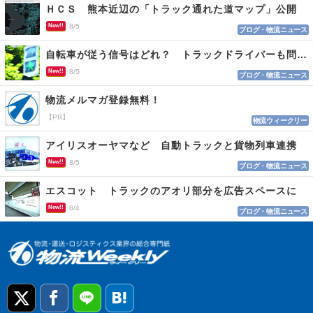
ＨＣＳ 熊本近辺の「トラック通れた道マップ」公開
New!!
8/5
ブログ・物流ニュース
自転車が従う信号はどれ？ トラックドライバーも問われる認識
New!!
8/5
ブログ・物流ニュース
物流メルマガ登録無料！
【PR】
物流ウィークリー
アイリスオーヤマなど 自動トラックと貨物列車連携
New!!
8/5
ブログ・物流ニュース
エスコット トラックのアオリ部分を広告スペースに
New!!
8/4
ブログ・物流ニュース