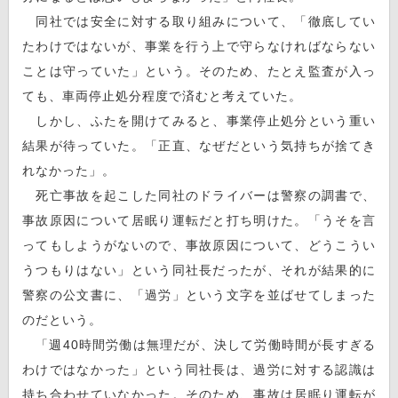
同社では安全に対する取り組みについて、「徹底してい
たわけではないが、事業を行う上で守らなければならない
ことは守っていた」という。そのため、たとえ監査が入っ
ても、車両停止処分程度で済むと考えていた。
しかし、ふたを開けてみると、事業停止処分という重い
結果が待っていた。「正直、なぜだという気持ちが捨てき
れなかった」。
死亡事故を起こした同社のドライバーは警察の調書で、
事故原因について居眠り運転だと打ち明けた。「うそを言
ってもしようがないので、事故原因について、どうこうい
うつもりはない」という同社長だったが、それが結果的に
警察の公文書に、「過労」という文字を並ばせてしまった
のだという。
「週40時間労働は無理だが、決して労働時間が長すぎる
わけではなかった」という同社長は、過労に対する認識は
持ち合わせていなかった。そのため、事故は居眠り運転が