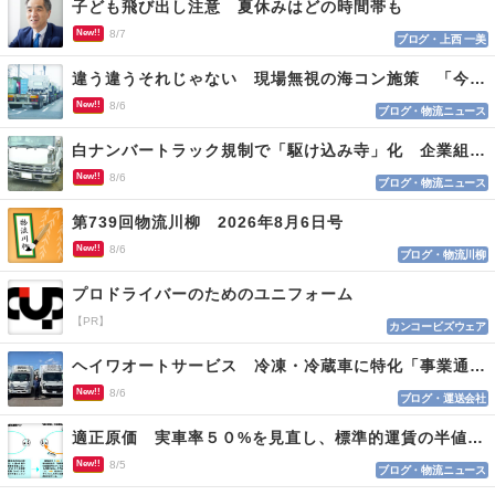
子ども飛び出し注意 夏休みはどの時間帯も
New!!
8/7
ブログ・上西 一美
違う違うそれじゃない 現場無視の海コン施策 「今でも平均２～３時間は待つ」
New!!
8/6
ブログ・物流ニュース
白ナンバートラック規制で「駆け込み寺」化 企業組合が入会基準を見直しへ
New!!
8/6
ブログ・物流ニュース
第739回物流川柳 2026年8月6日号
New!!
8/6
ブログ・物流川柳
プロドライバーのためのユニフォーム
【PR】
カンコービズウェア
ヘイワオートサービス 冷凍・冷蔵車に特化「事業通じ貢献目指す」
New!!
8/6
ブログ・運送会社
適正原価 実車率５０%を見直し、標準的運賃の半値の恐れも
New!!
8/5
ブログ・物流ニュース