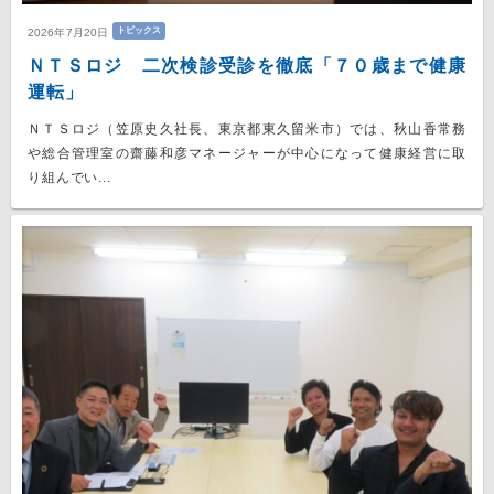
トピックス
2026年7月20日
ＮＴＳロジ 二次検診受診を徹底「７０歳まで健康
運転」
ＮＴＳロジ（笠原史久社長、東京都東久留米市）では、秋山香常務
や総合管理室の齋藤和彦マネージャーが中心になって健康経営に取
り組んでい...