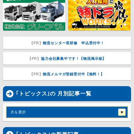
【PR】
物流センター長研修 申込受付中！
【PR】
協力会社募集中です！【物流掲示板】
【PR】
物流メルマガ登録受付中【無料！】
｢トピックス｣の 月別記事一覧
月を選択