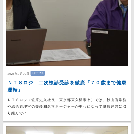
トピックス
2026年7月20日
ＮＴＳロジ 二次検診受診を徹底「７０歳まで健康
運転」
ＮＴＳロジ（笠原史久社長、東京都東久留米市）では、秋山香常務
や総合管理室の齋藤和彦マネージャーが中心になって健康経営に取
り組んでい...