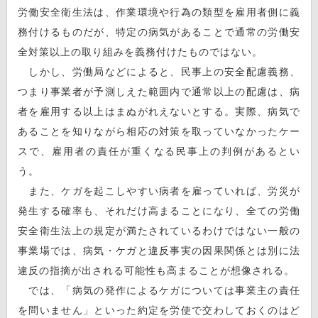
労働安全衛生法は、作業環境や行為の類型を雇用者側に義
務付けるものだが、特定の病気があることで通常の労働安
全対策以上の取り組みを義務付けたものではない。
しかし、労働局などによると、民事上の安全配慮義務、
つまり事業者が予測しえた範囲内で通常以上の配慮は、病
者を雇用する以上はまぬがれえないとする。実際、病気で
あることを知りながら相応の対策を取っていなかったケー
スで、雇用者の責任が重くなる民事上の判例があるとい
う。
また、ケガを起こしやすい病者を雇っていれば、労災が
発生する確率も、それだけ高まることになり、全ての労働
安全衛生法上の規定が満たされているわけではない一般の
事業場では、病気・ケガと違反事実の因果関係とは別に法
違反の指摘が出される可能性も高まることが想像される。
では、「病気の発作によるケガについては事業主の責任
を問いません」といった約定を労使で交わしておくのはど