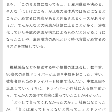
員を、「このまま野に放っても…」と雇用継続を決める。
そんな「ほとけごころ」が現在の法体系ではあだになるど
ころか、経営者に悪意があると判断されるケースがありそ
うだ。てんかんなどの疾患が話題に上ることが多く、潜在
化していた事故の原因が病気によるものだと分かるように
なったことや、雇用環境の悪化という時代背景が経営者の
リスクを増幅している。
機械製品などを輸送する中小規模の運送会社。数年前、
50歳代の男性ドライバーが玉突き事故を起こした。幸い、
被害者側も当のドライバーも軽傷で済んだが、事故原因を
追及していくうちに、ドライバーが同社に入る数年前か
ら、てんかんの発作で病院に通っていたことが分かった。
「どうして言ってくれなかったのか」。社長はなじった
が、「言えば雇ってもらえないと思って…」とドライバ