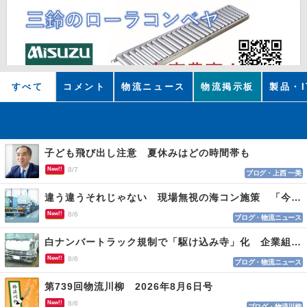
すべて
コメント
物流ニュース
物流掲示板
製品・I
子ども飛び出し注意 夏休みはどの時間帯も
New!!
8/7
ブログ・上西 一美
違う違うそれじゃない 現場無視の海コン施策 「今でも平均２～３時間は待つ」
New!!
8/6
ブログ・物流ニュース
白ナンバートラック規制で「駆け込み寺」化 企業組合が入会基準を見直しへ
New!!
8/6
ブログ・物流ニュース
第739回物流川柳 2026年8月6日号
New!!
8/6
ブログ・物流川柳