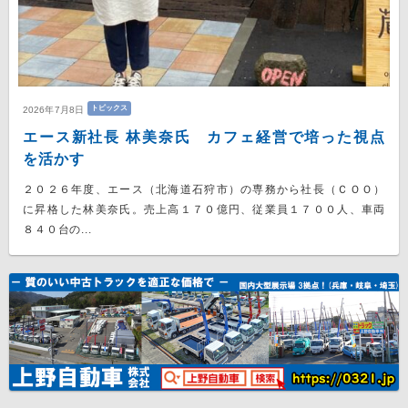
トピックス
2026年7月8日
エース新社長 林美奈氏 カフェ経営で培った視点
を活かす
２０２６年度、エース（北海道石狩市）の専務から社長（ＣＯＯ）
に昇格した林美奈氏。売上高１７０億円、従業員１７００人、車両
８４０台の...