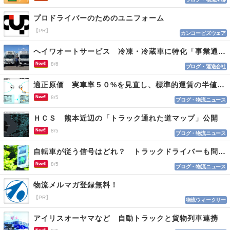
プロドライバーのためのユニフォーム
【PR】
カンコービズウェア
ヘイワオートサービス 冷凍・冷蔵車に特化「事業通じ貢献目指す」
New!!
8/6
ブログ・運送会社
適正原価 実車率５０%を見直し、標準的運賃の半値の恐れも
New!!
8/5
ブログ・物流ニュース
ＨＣＳ 熊本近辺の「トラック通れた道マップ」公開
New!!
8/5
ブログ・物流ニュース
自転車が従う信号はどれ？ トラックドライバーも問われる認識
New!!
8/5
ブログ・物流ニュース
物流メルマガ登録無料！
【PR】
物流ウィークリー
アイリスオーヤマなど 自動トラックと貨物列車連携