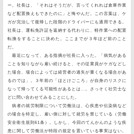
ー。社長は、「それはそうだが、言ってくれれば倉庫作業
など配置換えもできたのに」と悔やんだ。この言葉は、ケ
ガが完治して復帰した段階のドライバーにも適用できる。
社長は、運転免許証を返納する代わりに、軽作業への配置
転換をすることに決めた。ここまでが３年ほど前のこと
だ。
最近になって、ある指摘が社長に入った。「病気がある
ことを知りながら雇い続けると、その従業員がケガなどし
た場合、場合によっては経営者の過失が重くなる場合があ
るのでは」。３年前の「ほとけごころ」が自身のリスクに
なって帰ってくる可能性があるとは…。さっそく社労士な
どに問い合わせてみることにした。
病者の就労制限について労働法は、心疾患や伝染病など
の場合を特定し、雇い側に対して就労を禁じている（労働
安全衛生規則61条）。しかし、今回のてんかんのような疾
患に関して労働法が特段の規定を置いている事実はない。