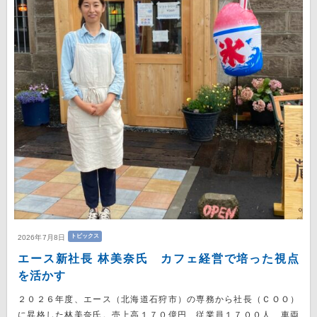
トピックス
2026年7月8日
エース新社長 林美奈氏 カフェ経営で培った視点
を活かす
２０２６年度、エース（北海道石狩市）の専務から社長（ＣＯＯ）
に昇格した林美奈氏。売上高１７０億円、従業員１７００人、車両