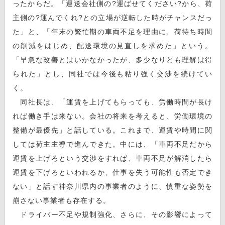
ったからだ。「運送会社側の?運ばせてください?から、荷
主側の?運んでくれ?との立場が逆転した時がチャンスだっ
た」と、「年末の繁忙期の車両不足を理由に、荷待ち時間
の削減をはじめ、配送環境の見直しを求めた」という。
「早急な改善とはいかなかったが、多少なりとも理解は得
られた」とし、同社では今後も粘り強く交渉を続けてい
く。
同社長は、「運賃を上げてもらっても、労働時間が長け
れば働き手は来ない。会社の将来を考えると、労働環境の
整備が最優先」と話している。これまで、運賃や時間に関
しては荷主主導で進んできた。中には、「車両不足だから
運賃を上げろという交渉をすれば、車両不足が解消したら
運賃を下げろといわれるか、仕事を失う可能性も否定でき
ない」と話す神奈川県内の事業者のように、慎重な姿勢を
崩さない事業者も存在する。
ドライバー不足や規制強化、さらに、その影響によって