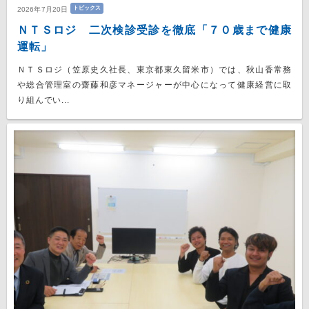
トピックス
2026年7月20日
ＮＴＳロジ 二次検診受診を徹底「７０歳まで健康
運転」
ＮＴＳロジ（笠原史久社長、東京都東久留米市）では、秋山香常務
や総合管理室の齋藤和彦マネージャーが中心になって健康経営に取
り組んでい...