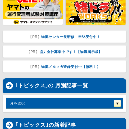
【PR】
物流センター長研修 申込受付中！
【PR】
協力会社募集中です！【物流掲示板】
【PR】
物流メルマガ登録受付中【無料！】
｢トピックス｣の 月別記事一覧
月を選択
｢
トピックス
｣の新着記事