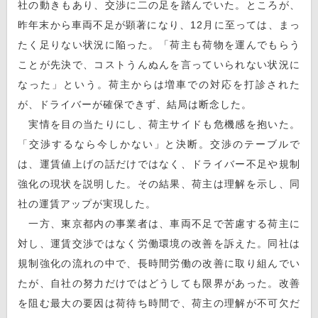
社の動きもあり、交渉に二の足を踏んでいた。ところが、
昨年末から車両不足が顕著になり、12月に至っては、まっ
たく足りない状況に陥った。「荷主も荷物を運んでもらう
ことが先決で、コストうんぬんを言っていられない状況に
なった」という。荷主からは増車での対応を打診された
が、ドライバーが確保できず、結局は断念した。
実情を目の当たりにし、荷主サイドも危機感を抱いた。
「交渉するなら今しかない」と決断。交渉のテーブルで
は、運賃値上げの話だけではなく、ドライバー不足や規制
強化の現状を説明した。その結果、荷主は理解を示し、同
社の運賃アップが実現した。
一方、東京都内の事業者は、車両不足で苦慮する荷主に
対し、運賃交渉ではなく労働環境の改善を訴えた。同社は
規制強化の流れの中で、長時間労働の改善に取り組んでい
たが、自社の努力だけではどうしても限界があった。改善
を阻む最大の要因は荷待ち時間で、荷主の理解が不可欠だ