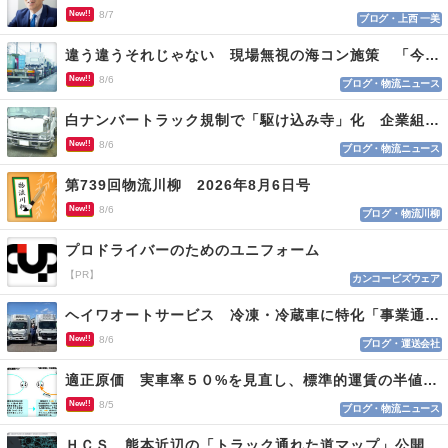
New!!
8/7
ブログ・上西 一美
違う違うそれじゃない 現場無視の海コン施策 「今でも平均２～３時間は待つ」
New!!
8/6
ブログ・物流ニュース
白ナンバートラック規制で「駆け込み寺」化 企業組合が入会基準を見直しへ
New!!
8/6
ブログ・物流ニュース
第739回物流川柳 2026年8月6日号
New!!
8/6
ブログ・物流川柳
プロドライバーのためのユニフォーム
【PR】
カンコービズウェア
ヘイワオートサービス 冷凍・冷蔵車に特化「事業通じ貢献目指す」
New!!
8/6
ブログ・運送会社
適正原価 実車率５０%を見直し、標準的運賃の半値の恐れも
New!!
8/5
ブログ・物流ニュース
ＨＣＳ 熊本近辺の「トラック通れた道マップ」公開