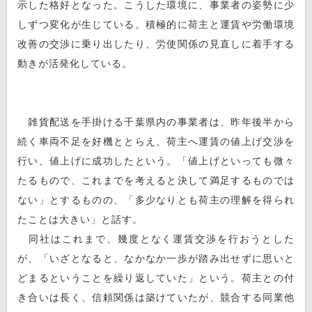
示した格好となった。こうした環境に、事業者の姿勢に少
しずつ変化が生じている。積極的に荷主と運賃や労働環境
改善の交渉に乗り出したり、労使関係の見直しに着手する
動きが活発化している。
雑貨配送を手掛ける千葉県内の事業者は、昨年後半から
続く車両不足を好機ととらえ、荷主へ運賃の値上げ交渉を
行い、値上げに成功したという。「値上げといっても微々
たるもので、これまでを考えると決して満足するものでは
ない」とするものの、「多少なりとも荷主の理解を得られ
たことは大きい」と話す。
同社はこれまで、幾度となく運賃交渉を行おうとした
が、「いざとなると、なかなか一歩が踏み出せずに思いと
どまるということを繰り返していた」という。荷主との付
き合いは長く、信頼関係は築けていたが、競合する同業他