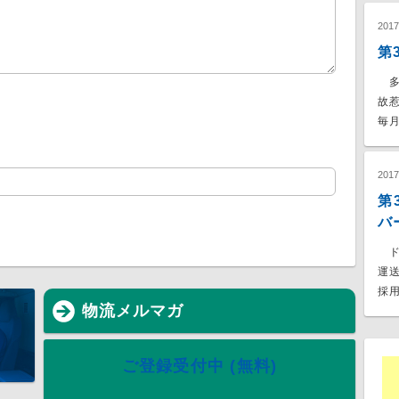
201
第
多
故
毎月
201
第
バ
ド
運
採用
物流メルマガ
ご登録受付中 (無料)