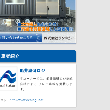
筆者紹介
船井総研ロジ
本コーナーでは、船井総研ロジ株式
会社による リレー連載を掲載しま
す。
バロジ！
http://www.ecologi.net