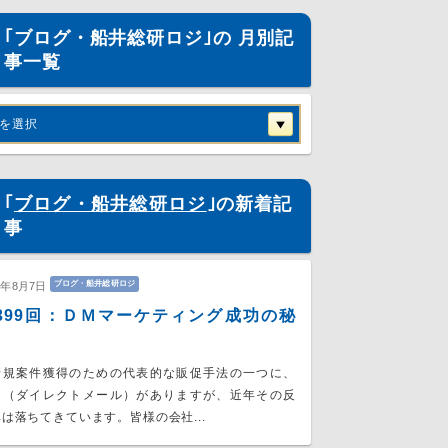
｢ブログ・船井総研ロジ｣の 月別記
事一覧
を選択
｢
ブログ・船井総研ロジ
｣の新着記
事
ブログ・船井総研ロジ
7年8月7日
399回：ＤＭマーケティング成功の秘
規案件獲得のための代表的な販促手法の一つに、
Ｍ（ダイレクトメール）がありますが、近年その反
は落ちてきています。皆様の会社...