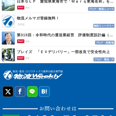
日本ＧＬＰ 愛知県東海市で「Ｍａｒｑ東海名和」を開発
New!!
8/4
ブログ・物流ニュース
物流メルマガ登録無料！
【PR】
物流ウィークリー
第315回：令和時代の運送業経営 評価制度設計編（１１５）
New!!
8/4
ブログ・高橋 聡
ブレイズ 「ＥＶデリバリー」一部改良で安全性向上
New!!
8/4
ブログ・製品・IT