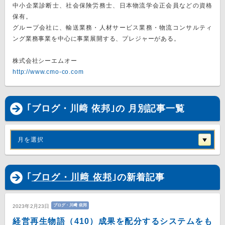
中小企業診断士、社会保険労務士、日本物流学会正会員などの資格
保有。
グループ会社に、輸送業務・人材サービス業務・物流コンサルティ
ング業務事業を中心に事業展開する、プレジャーがある。
株式会社シーエムオー
http://www.cmo-co.com
｢ブログ・川﨑 依邦｣の 月別記事一覧
月を選択
｢
ブログ・川﨑 依邦
｣の新着記事
ブログ・川﨑 依邦
2023年2月23日
経営再生物語（410）成果を配分するシステムをも