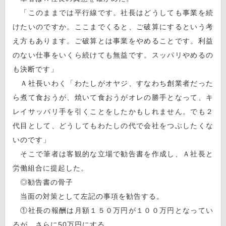
「このままでは平行線です。社長はどうしても事業を続
けたいのですか。ここまでくると、ご破算にするという考
え方もあります。ご破算とは事業をやめることです。利益
のない仕事をいくら続けても無益です。スッパリやめるの
も決断です」
Ａ社長いわく「わたしがオヤジ、すなわち創業者だった
ら煮て食おうが、焼いて食おうがオレの勝手となって、キ
レイサッパリ手を引くことをしたかもしれません。でも２
代目として、どうしてもわたしの代で会社をつぶしたくな
いのです」
そこで筆者は客観的な立場で勧告書を作成し、Ａ社長と
労働組合に提起した。
◎勧告書の骨子
当面の対策として左記の事項を勧告する。
①社長の報酬は月額１５０万円が１００万円となってい
るが、さらに50万円にする。