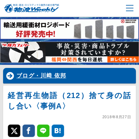
ブログ・川﨑 依邦
経営再生物語（212）捨て身の話
し合い〈事例A〉
2018年8月27日