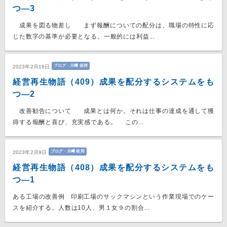
つ―3
成果を図る物差し まず報酬についての配分は、職場の特性に応
じた数字の基準が必要となる。一般的には利益...
ブログ・川﨑 依邦
2023年2月16日
経営再生物語（409）成果を配分するシステムをも
つ―2
改善勧告について 成果とは何か。それは仕事の達成を通して獲
得する報酬と喜び、充実感である。 この...
ブログ・川﨑 依邦
2023年2月9日
経営再生物語（408）成果を配分するシステムをも
つ―1
ある工場の改善例 印刷工場のサックマシンという作業現場でのケー
スを紹介する。人数は10人、男１女９の割合...