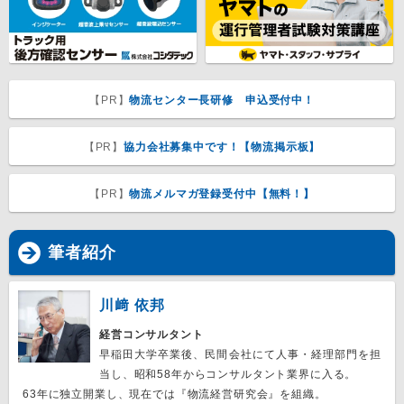
【PR】
物流センター長研修 申込受付中！
【PR】
協力会社募集中です！【物流掲示板】
【PR】
物流メルマガ登録受付中【無料！】
筆者紹介
川﨑 依邦
経営コンサルタント
早稲田大学卒業後、民間会社にて人事・経理部門を担
当し、昭和58年からコンサルタント業界に入る。
63年に独立開業し、現在では『物流経営研究会』を組織。