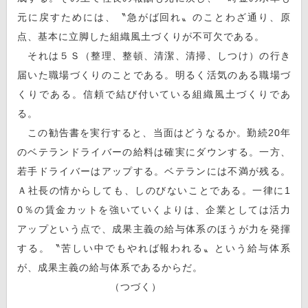
元に戻すためには、〝急がば回れ〟のことわざ通り、原
点、基本に立脚した組織風土づくりが不可欠である。
それは５Ｓ（整理、整頓、清潔、清掃、しつけ）の行き
届いた職場づくりのことである。明るく活気のある職場づ
くりである。信頼で結び付いている組織風土づくりであ
る。
この勧告書を実行すると、当面はどうなるか。勤続20年
のベテランドライバーの給料は確実にダウンする。一方、
若手ドライバーはアップする。ベテランには不満が残る。
Ａ社長の情からしても、しのびないことである。一律に1
0％の賃金カットを強いていくよりは、企業としては活力
アップという点で、成果主義の給与体系のほうが力を発揮
する。〝苦しい中でもやれば報われる〟という給与体系
が、成果主義の給与体系であるからだ。
（つづく）