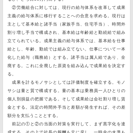
②労働組合に対しては、現行の給与体系を改革して成果
主義の給与体系に移行することへの合意を求める。現行は
主として基本給と諸手当（家族手当、住宅手当）、時間外
割り増し手当で構成され、基本給は年齢給と勤続給で組み
立てられている。成果主義の給与体系では、基本給を仕事
給とし、年齢、勤続では組み立てない。仕事について一本
化した給与（職務給）とする。諸手当は属人給であり、全
廃する。これに全廃した原資を組み込んで成果給を決定す
る。
成果を計るモノサシとしては評価制度を確立する。モノ
サシは量と質で構成する。量の基本は乗務員一人ひとりの
個人別損益の把握である。そして成果給は会社割り増し賃
金とする。法定の時間外手当と差額が発生すれば、その差
額分を支払うこととする。
前記の①と②の当面の対策を実行して、まず黒字化を達
成する。その上で社長の報酬も元に戻し、一時金の水準も