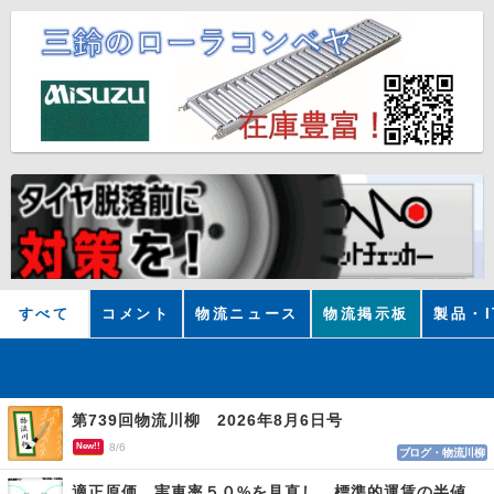
すべて
コメント
物流ニュース
物流掲示板
製品・I
第739回物流川柳 2026年8月6日号
New!!
8/6
ブログ・物流川柳
適正原価 実車率５０%を見直し、標準的運賃の半値の恐れも