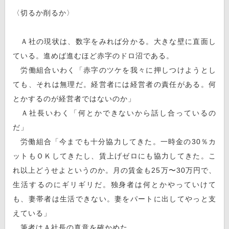
〈切るか削るか〉
Ａ社の現状は、数字をみれば分かる。大きな壁に直面し
ている。進めば進むほど赤字のドロ沼である。
労働組合いわく「赤字のツケを我々に押しつけようとし
ても、それは無理だ。経営者には経営者の責任がある。何
とかするのが経営者ではないのか」
Ａ社長いわく「何とかできないから話し合っているの
だ」
労働組合「今までも十分協力してきた。一時金の30％カ
ットもＯＫしてきたし、賃上げゼロにも協力してきた。こ
れ以上どうせよというのか。月の賃金も25万〜30万円で、
生活するのにギリギリだ。独身者は何とかやっていけて
も、妻帯者は生活できない。妻をパートに出してやっと支
えている」
筆者はＡ社長の真意を確かめた。