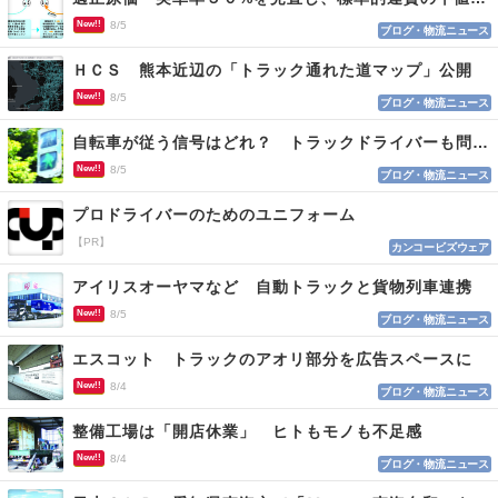
New!!
8/5
ブログ・物流ニュース
ＨＣＳ 熊本近辺の「トラック通れた道マップ」公開
New!!
8/5
ブログ・物流ニュース
自転車が従う信号はどれ？ トラックドライバーも問われる認識
New!!
8/5
ブログ・物流ニュース
プロドライバーのためのユニフォーム
【PR】
カンコービズウェア
アイリスオーヤマなど 自動トラックと貨物列車連携
New!!
8/5
ブログ・物流ニュース
エスコット トラックのアオリ部分を広告スペースに
New!!
8/4
ブログ・物流ニュース
整備工場は「開店休業」 ヒトもモノも不足感
New!!
8/4
ブログ・物流ニュース