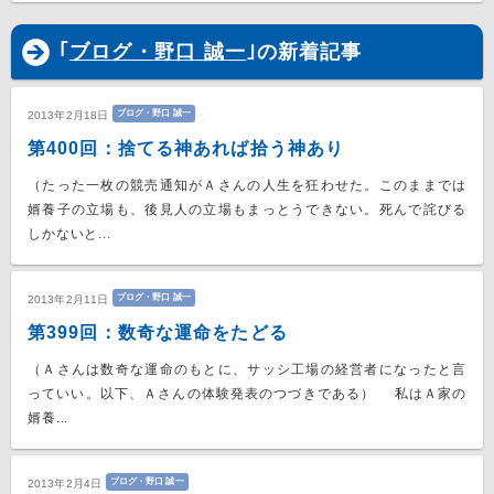
｢
ブログ・野口 誠一
｣の新着記事
ブログ・野口 誠一
2013年2月18日
第400回：捨てる神あれば拾う神あり
（たった一枚の競売通知がＡさんの人生を狂わせた。このままでは
婿養子の立場も、後見人の立場もまっとうできない。死んで詫びる
しかないと...
ブログ・野口 誠一
2013年2月11日
第399回：数奇な運命をたどる
（Ａさんは数奇な運命のもとに、サッシ工場の経営者になったと言
っていい。以下、Ａさんの体験発表のつづきである） 私はＡ家の
婿養...
ブログ・野口 誠一
2013年2月4日