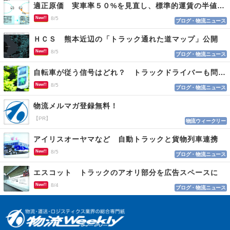
適正原価 実車率５０%を見直し、標準的運賃の半値の恐れも
New!!
8/5
ブログ・物流ニュース
ＨＣＳ 熊本近辺の「トラック通れた道マップ」公開
New!!
8/5
ブログ・物流ニュース
自転車が従う信号はどれ？ トラックドライバーも問われる認識
New!!
8/5
ブログ・物流ニュース
物流メルマガ登録無料！
【PR】
物流ウィークリー
アイリスオーヤマなど 自動トラックと貨物列車連携
New!!
8/5
ブログ・物流ニュース
エスコット トラックのアオリ部分を広告スペースに
New!!
8/4
ブログ・物流ニュース