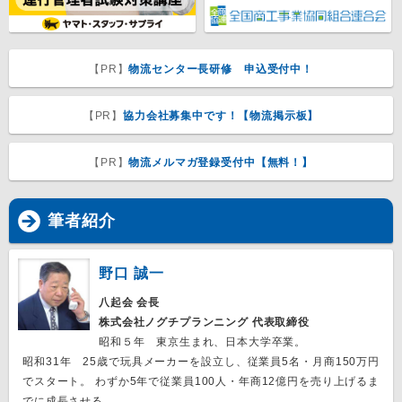
【PR】
物流センター長研修 申込受付中！
【PR】
協力会社募集中です！【物流掲示板】
【PR】
物流メルマガ登録受付中【無料！】
筆者紹介
野口 誠一
八起会 会長
株式会社ノグチプランニング 代表取締役
昭和５年 東京生まれ、日本大学卒業。
昭和31年 25歳で玩具メーカーを設立し、従業員5名・月商150万円
でスタート。 わずか5年で従業員100人・年商12億円を売り上げるま
でに成長させる。