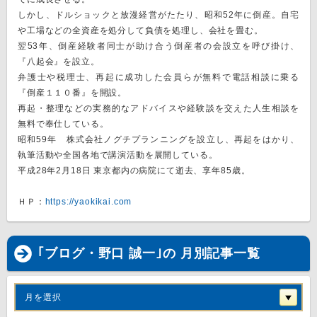
しかし、ドルショックと放漫経営がたたり、昭和52年に倒産。自宅
や工場などの全資産を処分して負債を処理し、会社を畳む。
翌53年、倒産経験者同士が助け合う倒産者の会設立を呼び掛け、
『八起会』を設立。
弁護士や税理士、再起に成功した会員らが無料で電話相談に乗る
『倒産１１０番』を開設。
再起・整理などの実務的なアドバイスや経験談を交えた人生相談を
無料で奉仕している。
昭和59年 株式会社ノグチプランニングを設立し、再起をはかり、
執筆活動や全国各地で講演活動を展開している。
平成28年2月18日 東京都内の病院にて逝去、享年85歳。
ＨＰ：
https://yaokikai.com
｢ブログ・野口 誠一｣の 月別記事一覧
月を選択