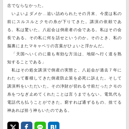
念でならなかった。
いよいよダメか…追い詰められたその月末、今度は私の
前にスルスルとクモの糸が下りてきた。講演の依頼であ
る。私は驚いた。八起会は倒産者の会である。私はその会
長である。その私に何を話せというのか。そのとき、私の
脳裏にまたマキャベリの言葉がひょいと浮かんだ。
「天国へいくのに最も有効な方法は、地獄へ行く道を熟
知することである」
私はその処女講演で倒産の実態と、八起会が過去７年に
わたって蓄積してきた倒産防止策を必死に訴えた。そして
講演料をいただいた。その浄財が切れる寸前だったクモの
糸をつなぎ止めてくれたことは言うまでもない。電気代も
電話代も払うことができた。窮すれば通ずるもの、捨てる
神あれば拾う神もいたのである。