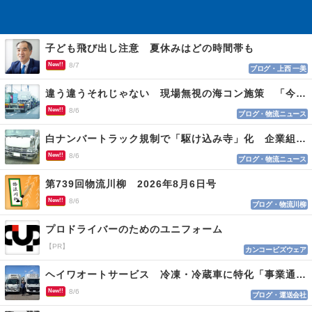
子ども飛び出し注意 夏休みはどの時間帯も
New!!
8/7
ブログ・上西 一美
違う違うそれじゃない 現場無視の海コン施策 「今でも平均２～３時間は待つ」
New!!
8/6
ブログ・物流ニュース
白ナンバートラック規制で「駆け込み寺」化 企業組合が入会基準を見直しへ
New!!
8/6
ブログ・物流ニュース
第739回物流川柳 2026年8月6日号
New!!
8/6
ブログ・物流川柳
プロドライバーのためのユニフォーム
【PR】
カンコービズウェア
ヘイワオートサービス 冷凍・冷蔵車に特化「事業通じ貢献目指す」
New!!
8/6
ブログ・運送会社