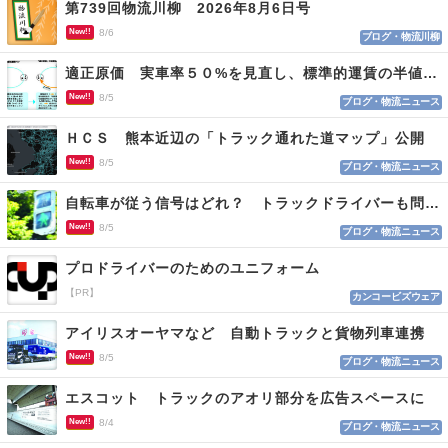
第739回物流川柳 2026年8月6日号
New!!
8/6
ブログ・物流川柳
適正原価 実車率５０%を見直し、標準的運賃の半値の恐れも
New!!
8/5
ブログ・物流ニュース
ＨＣＳ 熊本近辺の「トラック通れた道マップ」公開
New!!
8/5
ブログ・物流ニュース
自転車が従う信号はどれ？ トラックドライバーも問われる認識
New!!
8/5
ブログ・物流ニュース
プロドライバーのためのユニフォーム
【PR】
カンコービズウェア
アイリスオーヤマなど 自動トラックと貨物列車連携
New!!
8/5
ブログ・物流ニュース
エスコット トラックのアオリ部分を広告スペースに
New!!
8/4
ブログ・物流ニュース