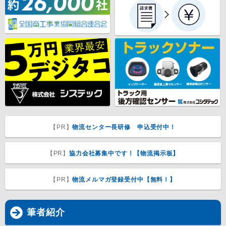
【PR】
物流センター長研修 申込受付中！
【PR】
協力会社募集中です！【物流掲示板】
【PR】
物流メルマガ登録受付中【無料！】
筆者紹介