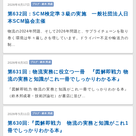
ブログ・鈴木 邦成
2026年6月17日
第632回：SCM検定準３級の実施 一般社団法人日
本SCM協会主催
物流の2024年問題、そして2026年問題と、サプライチェーンを取り
巻く環境は年々厳しさを増しています。ドライバー不足や輸送力の
制...
ブログ・鈴木 邦成
2026年6月3日
第631回：物流実務に役立つ一冊 『図解即戦力 物
流の実務と知識がこれ一冊でしっかりわかる本』
『図解即戦力 物流の実務と知識がこれ一冊でしっかりわかる本』
（鈴木邦成著・技術評論社）が書店に並び...
ブログ・鈴木 邦成
2026年5月11日
第630回:『図解即戦力 物流の実務と知識がこれ1
冊でしっかりわかる本』