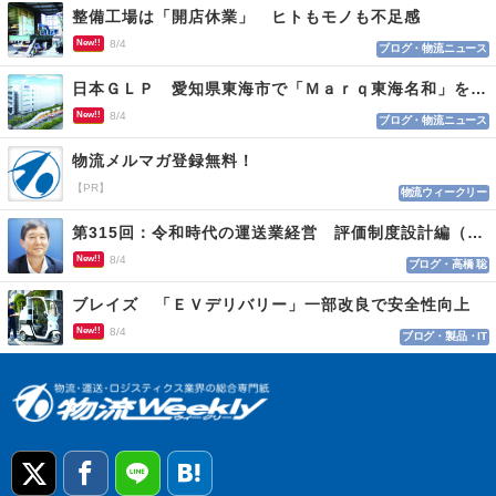
整備工場は「開店休業」 ヒトもモノも不足感
New!!
8/4
ブログ・物流ニュース
日本ＧＬＰ 愛知県東海市で「Ｍａｒｑ東海名和」を開発
New!!
8/4
ブログ・物流ニュース
物流メルマガ登録無料！
【PR】
物流ウィークリー
第315回：令和時代の運送業経営 評価制度設計編（１１５）
New!!
8/4
ブログ・高橋 聡
ブレイズ 「ＥＶデリバリー」一部改良で安全性向上
New!!
8/4
ブログ・製品・IT