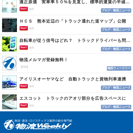
適正原価 実車率５０%を見直し、標準的運賃の半値の恐れも
New!!
8/5
ブログ・物流ニュース
ＨＣＳ 熊本近辺の「トラック通れた道マップ」公開
New!!
8/5
ブログ・物流ニュース
自転車が従う信号はどれ？ トラックドライバーも問われる認識
New!!
8/5
ブログ・物流ニュース
物流メルマガ登録無料！
【PR】
物流ウィークリー
アイリスオーヤマなど 自動トラックと貨物列車連携
New!!
8/5
ブログ・物流ニュース
エスコット トラックのアオリ部分を広告スペースに
New!!
8/4
ブログ・物流ニュース