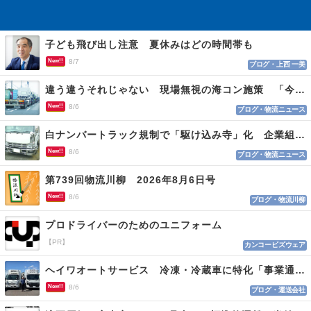
子ども飛び出し注意 夏休みはどの時間帯も
New!!
8/7
ブログ・上西 一美
違う違うそれじゃない 現場無視の海コン施策 「今でも平均２～３時間は待つ」
New!!
8/6
ブログ・物流ニュース
白ナンバートラック規制で「駆け込み寺」化 企業組合が入会基準を見直しへ
New!!
8/6
ブログ・物流ニュース
第739回物流川柳 2026年8月6日号
New!!
8/6
ブログ・物流川柳
プロドライバーのためのユニフォーム
【PR】
カンコービズウェア
ヘイワオートサービス 冷凍・冷蔵車に特化「事業通じ貢献目指す」
New!!
8/6
ブログ・運送会社