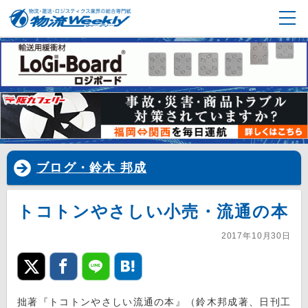
ブログ・鈴木 邦成
トコトンやさしい小売・流通の本
2017年10月30日
拙著『トコトンやさしい流通の本』（鈴木邦成著、日刊工