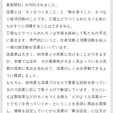
業新聞社）が刊行されました。
流通とは「モノをつくること」と「物を使うこと」をつな
ぐ経済活動のことです。工場などでつくられたモノを私た
ちがすぐに消費することはできません。
工場などでつくられたモノは市場を経由して私たちの手元
に届きます。専門的にいうと、生産活動と消費活動を結ぶ
一連の諸活動を流通といっています。
流通業は大きく、卸売業と小売業に分けることができます
が、本書では近年、その重要性が大きく高まっている小売
業の役割に焦点を合わせて、流通のしくみを理解できるよ
うに構成しました。
もちろん、卸売業も流通プロセスで重要な役割を担ってい
るので必要に応じて取り上げて解説しています。さらにい
えば製造業などのモノをつくる側も「どのような流通ルー
トでモノを売っていくか」ということを念頭に商品を開発
し、価格を設定していくから流通の「舞台設定」には欠か