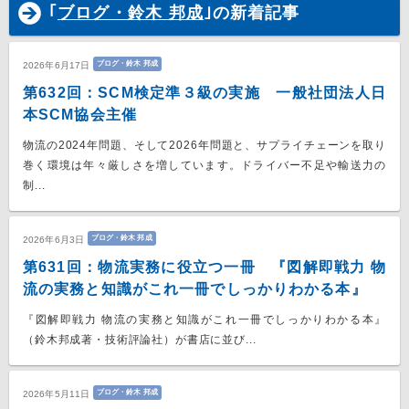
｢
ブログ・鈴木 邦成
｣の新着記事
ブログ・鈴木 邦成
2026年6月17日
第632回：SCM検定準３級の実施 一般社団法人日
本SCM協会主催
物流の2024年問題、そして2026年問題と、サプライチェーンを取り
巻く環境は年々厳しさを増しています。ドライバー不足や輸送力の
制...
ブログ・鈴木 邦成
2026年6月3日
第631回：物流実務に役立つ一冊 『図解即戦力 物
流の実務と知識がこれ一冊でしっかりわかる本』
『図解即戦力 物流の実務と知識がこれ一冊でしっかりわかる本』
（鈴木邦成著・技術評論社）が書店に並び...
ブログ・鈴木 邦成
2026年5月11日