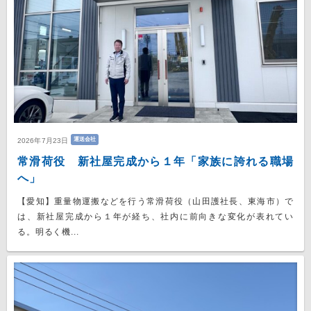
運送会社
2026年7月23日
常滑荷役 新社屋完成から１年「家族に誇れる職場
へ」
【愛知】重量物運搬などを行う常滑荷役（山田護社長、東海市）で
は、新社屋完成から１年が経ち、社内に前向きな変化が表れてい
る。明るく機...