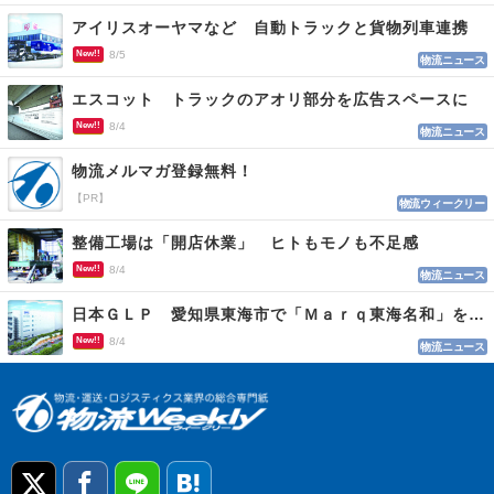
アイリスオーヤマなど 自動トラックと貨物列車連携
New!!
8/5
物流ニュース
エスコット トラックのアオリ部分を広告スペースに
New!!
8/4
物流ニュース
物流メルマガ登録無料！
【PR】
物流ウィークリー
整備工場は「開店休業」 ヒトもモノも不足感
New!!
8/4
物流ニュース
日本ＧＬＰ 愛知県東海市で「Ｍａｒｑ東海名和」を開発
New!!
8/4
物流ニュース