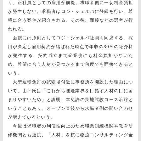
り、正社員としての雇用が前提。求職者側に一切料金負担
が発生しない。求職者はロジ・シェルパに登録を行い、希
望に合う案件が紹介される。その後、面接などの選考が行
われる。
面接には原則としてロジ・シェルパ社員も同席する。採
用が決定し雇用契約が結ばれた時点で年収の30％の紹介料
が発生する。契約成立まで企業側にも料金負担がないた
め、希望に合う人材が見つかるまで何度でも面接できると
いう。
大型運転免許の試験場付近に事務所を開設した理由につ
いて、山下氏は「これから運送業界を目指す人材の目に留
まりやすいため」と説明。本免許の実地試験コース沿線と
いうこともあり、オープン直後から求職者側の問い合わせ
が増えているという。
今後は求職者の利便性向上のため職業訓練機関や教育研
修機関とも連携、「人材」を核に物流コンサルティング全