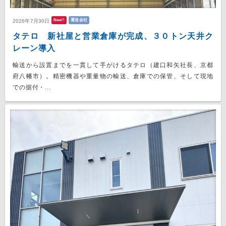
New!!
運送会社
2026年7月30日
タテロ 新社屋と営業倉庫が完成、３０トン天井ク
レーン導入
輸送から設置までを一貫して手がけるタテロ（建口和矢社長、京都
府八幡市）。精密機器や重量物の輸送、倉庫での保管、そして現地
での据付・...