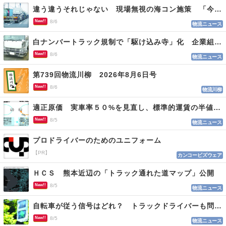
違う違うそれじゃない 現場無視の海コン施策 「今でも平均２～３時間は待つ」
New!!
8/6
物流ニュース
白ナンバートラック規制で「駆け込み寺」化 企業組合が入会基準を見直しへ
New!!
8/6
物流ニュース
第739回物流川柳 2026年8月6日号
New!!
8/6
物流川柳
適正原価 実車率５０%を見直し、標準的運賃の半値の恐れも
New!!
8/5
物流ニュース
プロドライバーのためのユニフォーム
【PR】
カンコービズウェア
ＨＣＳ 熊本近辺の「トラック通れた道マップ」公開
New!!
8/5
物流ニュース
自転車が従う信号はどれ？ トラックドライバーも問われる認識
New!!
8/5
物流ニュース