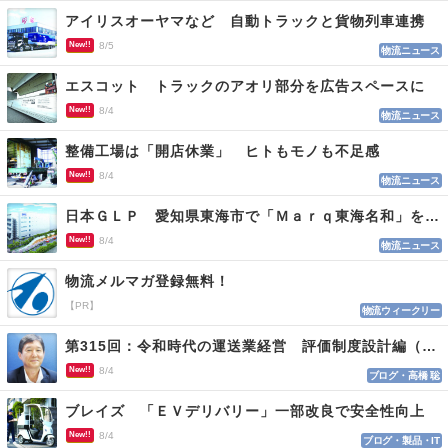
アイリスオーヤマなど 自動トラックと貨物列車連携
New!!
8/5
物流ニュース
エスコット トラックのアオリ部分を広告スペースに
New!!
8/4
物流ニュース
整備工場は「開店休業」 ヒトもモノも不足感
New!!
8/4
物流ニュース
日本ＧＬＰ 愛知県東海市で「Ｍａｒｑ東海名和」を開発
New!!
8/4
物流ニュース
物流メルマガ登録無料！
【PR】
物流ウィークリー
第315回：令和時代の運送業経営 評価制度設計編（１１５）
New!!
8/4
ブログ・高橋 聡
ブレイズ 「ＥＶデリバリー」一部改良で安全性向上
New!!
8/4
ブログ・製品・IT