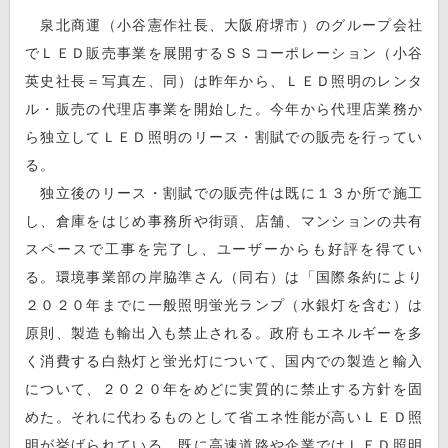
泉北商運（小谷憲作社長、大阪府堺市）のグループ会社
でＬＥＤ販売事業を展開するＳＳコーポレーション（小谷
英史社長＝写真左、同）は昨年から、ＬＥＤ照明のレンタ
ル・販売の代理店事業を開始した。今年から代理店業務か
ら独立してＬＥＤ照明のリース・割賦での販売を行ってい
る。
独立後のリース・割賦での販売件は既に１３か所で施工
し、倉庫をはじめ事務所や街頭、店舗、マンションの共有
スペースで工事を完了し、ユーザーからも好評を得てい
る。環境事業部の岸脇準さん（同右）は「国際条約により
２０２０年までに一般照明蛍光ランプ（水銀灯を含む）は
原則、製造も輸出入も禁止される。政府もエネルギーを多
く消費する白熱灯と蛍光灯について、国内での製造と輸入
について、２０２０年をめどに実質的に禁止する方針を固
めた。それに代わるものとして省エネ性能が高いＬＥＤ照
明が挙げられている。既に高速道路や企業ではＬＥＤ照明