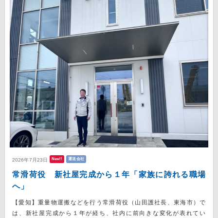
New!!
運送会社
2026年7月23日
常滑荷役 新社屋完成から１年「家族に誇れる職場
へ」
【愛知】重量物運搬などを行う常滑荷役（山田護社長、東海市）で
は、新社屋完成から１年が経ち、社内に前向きな変化が表れてい