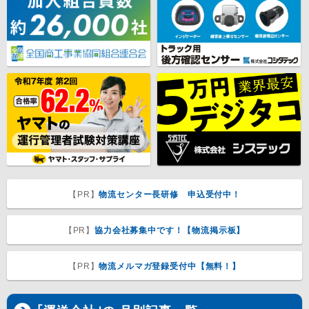
【PR】
物流センター長研修 申込受付中！
【PR】
協力会社募集中です！【物流掲示板】
【PR】
物流メルマガ登録受付中【無料！】