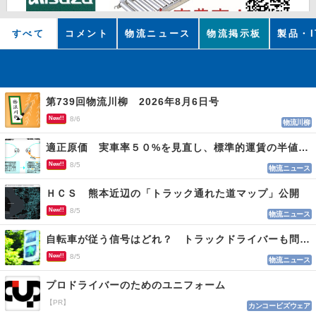
すべて
コメント
物流ニュース
物流掲示板
製品・I
第739回物流川柳 2026年8月6日号
New!!
8/6
物流川柳
適正原価 実車率５０%を見直し、標準的運賃の半値の恐れも
New!!
8/5
物流ニュース
ＨＣＳ 熊本近辺の「トラック通れた道マップ」公開
New!!
8/5
物流ニュース
自転車が従う信号はどれ？ トラックドライバーも問われる認識
New!!
8/5
物流ニュース
プロドライバーのためのユニフォーム
【PR】
カンコービズウェア