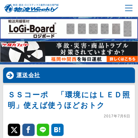
運送会社
ＳＳコーポ 「環境にはＬＥＤ照
明」使えば使うほどおトク
2017年7月6日