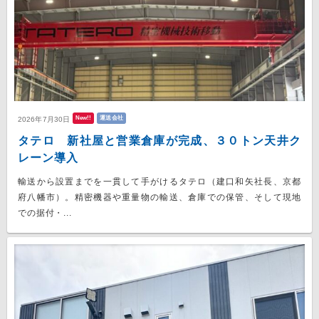
New!!
運送会社
2026年7月30日
タテロ 新社屋と営業倉庫が完成、３０トン天井ク
レーン導入
輸送から設置までを一貫して手がけるタテロ（建口和矢社長、京都
府八幡市）。精密機器や重量物の輸送、倉庫での保管、そして現地
での据付・...