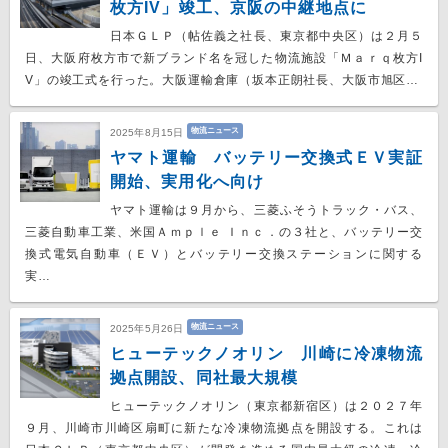
枚方IV」竣工、京阪の中継地点に
日本ＧＬＰ（帖佐義之社長、東京都中央区）は２月５
日、大阪府枚方市で新ブランド名を冠した物流施設「Ｍａｒｑ枚方I
V」の竣工式を行った。大阪運輸倉庫（坂本正朗社長、大阪市旭区…
物流ニュース
2025年8月15日
ヤマト運輸 バッテリー交換式ＥＶ実証
開始、実用化へ向け
ヤマト運輸は９月から、三菱ふそうトラック・バス、
三菱自動車工業、米国Ａｍｐｌｅ Ｉｎｃ．の３社と、バッテリー交
換式電気自動車（ＥＶ）とバッテリー交換ステーションに関する
実…
物流ニュース
2025年5月26日
ヒューテックノオリン 川崎に冷凍物流
拠点開設、同社最大規模
ヒューテックノオリン（東京都新宿区）は２０２７年
９月、川崎市川崎区扇町に新たな冷凍物流拠点を開設する。これは