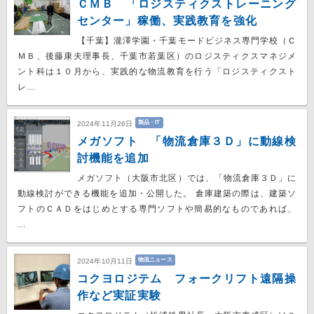
ＣＭＢ 「ロジスティクストレーニング
センター」稼働、実践教育を強化
【千葉】瀧澤学園・千葉モードビジネス専門学校（Ｃ
ＭＢ、後藤康夫理事長、千葉市若葉区）のロジスティクスマネジメ
ント科は１０月から、実践的な物流教育を行う「ロジスティクスト
レ…
製品・IT
2024年11月26日
メガソフト 「物流倉庫３Ｄ」に動線検
討機能を追加
メガソフト（大阪市北区）では、「物流倉庫３Ｄ」に
動線検討ができる機能を追加・公開した。 倉庫建築の際は、建築ソ
フトのＣＡＤをはじめとする専門ソフトや簡易的なものであれば、
…
物流ニュース
2024年10月11日
コクヨロジテム フォークリフト遠隔操
作など実証実験