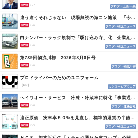
New!!
8/7
ブログ・上西 一美
違う違うそれじゃない 現場無視の海コン施策 「今でも平均２～３時間は待つ」
New!!
8/6
ブログ・物流ニュース
白ナンバートラック規制で「駆け込み寺」化 企業組合が入会基準を見直しへ
New!!
8/6
ブログ・物流ニュース
第739回物流川柳 2026年8月6日号
New!!
8/6
ブログ・物流川柳
プロドライバーのためのユニフォーム
【PR】
カンコービズウェア
ヘイワオートサービス 冷凍・冷蔵車に特化「事業通じ貢献目指す」
New!!
8/6
ブログ・運送会社
適正原価 実車率５０%を見直し、標準的運賃の半値の恐れも
New!!
8/5
ブログ・物流ニュース
ＨＣＳ 熊本近辺の「トラック通れた道マップ」公開