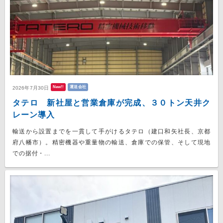
New!!
運送会社
2026年7月30日
タテロ 新社屋と営業倉庫が完成、３０トン天井ク
レーン導入
輸送から設置までを一貫して手がけるタテロ（建口和矢社長、京都
府八幡市）。精密機器や重量物の輸送、倉庫での保管、そして現地
での据付・...