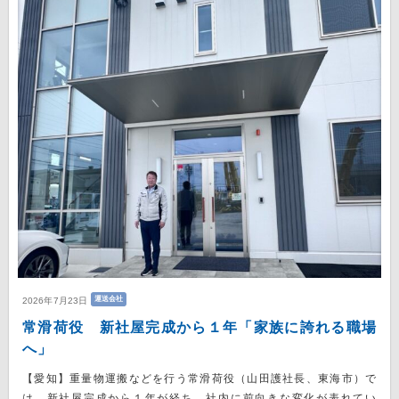
運送会社
2026年7月23日
常滑荷役 新社屋完成から１年「家族に誇れる職場
へ」
【愛知】重量物運搬などを行う常滑荷役（山田護社長、東海市）で
は、新社屋完成から１年が経ち、社内に前向きな変化が表れてい