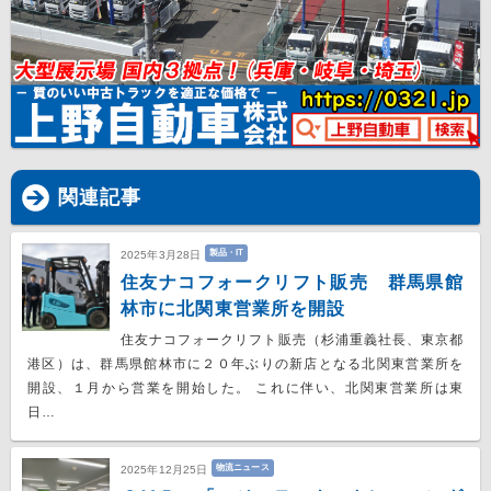
関連記事
製品・IT
2025年3月28日
住友ナコフォークリフト販売 群馬県館
林市に北関東営業所を開設
住友ナコフォークリフト販売（杉浦重義社長、東京都
港区）は、群馬県館林市に２０年ぶりの新店となる北関東営業所を
開設、１月から営業を開始した。 これに伴い、北関東営業所は東
日…
物流ニュース
2025年12月25日