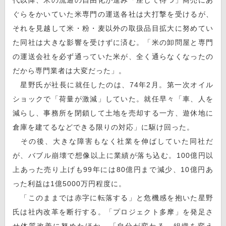
ぐらをかいていた米専門の運送各社は大打撃を受けるが、
それを見越して米・粉・麦以外の取扱品目拡大に努めてい
た同社は大きな影響を受けずに済む。「米の卸問屋と専門
の運送会社を必ず通っていた米が、全く通らなくなったの
だから専門業者は大変だった」。
星野氏が社長に就任したのは、74年2月。第一次オイル
ショックで「荷量が激減」していた。就任早々「車、人を
減らし、事務所を閉鎖して土地を売却する一方、遊休地に
倉庫を建てるなどできる限りの対応」に駆け回った。
その後、大きな障害もなく社業を伸ばしていた同社だ
が、バブル崩壊で想像以上に業績が落ち込む。100億円以
上あった売り上げも99年には80億円まで減少、10億円あ
った利益は1億5000万円程度に。
「このままでは赤字に転落する」と危機感を抱いた星野
氏は社内改革を断行する。「プロジェクト多摩」を発足さ
せ体質改善に努めたほか、「自分が変わる、組織を変え