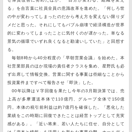
る」を合言葉に社員全員の意識改革を進めた。「何しろ世
の中が変わってしまったのだから考え方を変えない限りダ
メだと思った。それにしてもバブル崩壊で経済構造が世界
的に変わってしまったことに気付くのが遅かった。単なる
景気の循環でいずれ良くなると勘違いしていた」と回想す
る。
毎朝8時から40分程度の「早朝営業会議」を始めた。本
社営業部員のほか現場の責任者クラスを集め、星野氏も必
ず出席して情報交換。営業に関する事案は些細なことから
投資案件まですべて報告させ「即決」した。
00年以降はＶ字回復を果たし今年の3月期決算では、売
上高が多摩運送本体で110億円、グループ全体で150億
円。本体の税引前利益は約7億円を確保した。「悪化した
業績をこの時期に回復できたことは経営トップとして充実
感がある」。「近い将来、若い人たちに任せ、自分として
は『資本と情報』を活用した新たな事業分野、ホールディ