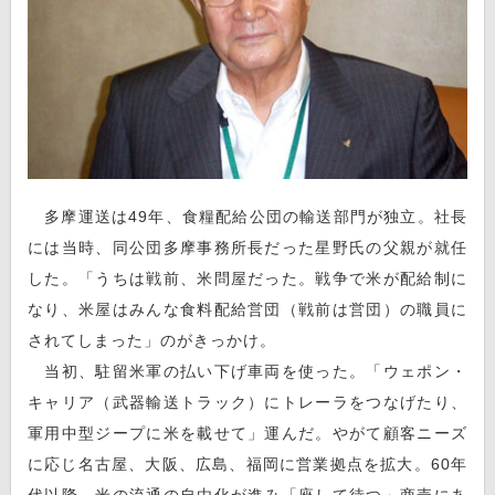
多摩運送は49年、食糧配給公団の輸送部門が独立。社長
には当時、同公団多摩事務所長だった星野氏の父親が就任
した。「うちは戦前、米問屋だった。戦争で米が配給制に
なり、米屋はみんな食料配給営団（戦前は営団）の職員に
されてしまった」のがきっかけ。
当初、駐留米軍の払い下げ車両を使った。「ウェポン・
キャリア（武器輸送トラック）にトレーラをつなげたり、
軍用中型ジープに米を載せて」運んだ。やがて顧客ニーズ
に応じ名古屋、大阪、広島、福岡に営業拠点を拡大。60年
代以降、米の流通の自由化が進み「座して待つ」商売にあ