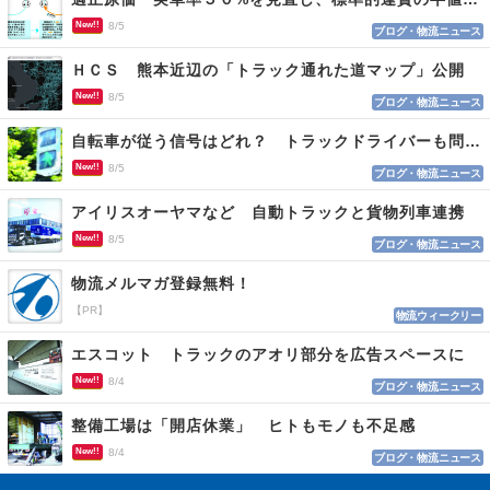
New!!
8/5
ブログ・物流ニュース
ＨＣＳ 熊本近辺の「トラック通れた道マップ」公開
New!!
8/5
ブログ・物流ニュース
自転車が従う信号はどれ？ トラックドライバーも問われる認識
New!!
8/5
ブログ・物流ニュース
アイリスオーヤマなど 自動トラックと貨物列車連携
New!!
8/5
ブログ・物流ニュース
物流メルマガ登録無料！
【PR】
物流ウィークリー
エスコット トラックのアオリ部分を広告スペースに
New!!
8/4
ブログ・物流ニュース
整備工場は「開店休業」 ヒトもモノも不足感
New!!
8/4
ブログ・物流ニュース