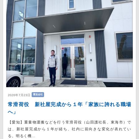
運送会社
2026年7月23日
常滑荷役 新社屋完成から１年「家族に誇れる職場
へ」
【愛知】重量物運搬などを行う常滑荷役（山田護社長、東海市）で
は、新社屋完成から１年が経ち、社内に前向きな変化が表れてい
る。明るく機...