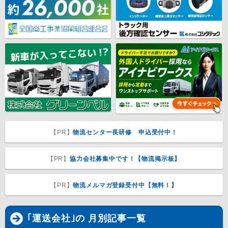
【PR】
物流センター長研修 申込受付中！
【PR】
協力会社募集中です！【物流掲示板】
【PR】
物流メルマガ登録受付中【無料！】
｢運送会社｣の 月別記事一覧