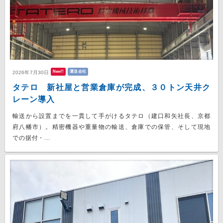
New!!
運送会社
2026年7月30日
タテロ 新社屋と営業倉庫が完成、３０トン天井ク
レーン導入
輸送から設置までを一貫して手がけるタテロ（建口和矢社長、京都
府八幡市）。精密機器や重量物の輸送、倉庫での保管、そして現地
での据付・...