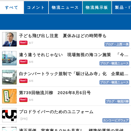
すべて
コメント
物流ニュース
物流掲示板
製品・I
子ども飛び出し注意 夏休みはどの時間帯も
New!!
8/7
ブログ・上西 一美
違う違うそれじゃない 現場無視の海コン施策 「今でも平均２～３時間は待つ」
New!!
8/6
ブログ・物流ニュース
白ナンバートラック規制で「駆け込み寺」化 企業組合が入会基準を見直しへ
New!!
8/6
ブログ・物流ニュース
第739回物流川柳 2026年8月6日号
New!!
8/6
ブログ・物流川柳
プロドライバーのためのユニフォーム
【PR】
カンコービズウェア
適正原価 実車率５０%を見直し、標準的運賃の半値の恐れも