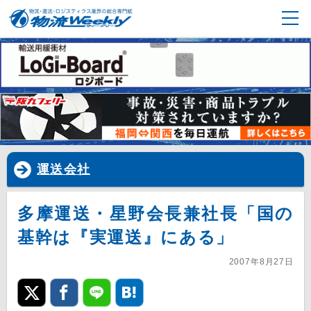
運送会社
多摩運送・星野会長兼社長「国の
基幹は『実運送』にある」
2007年8月27日