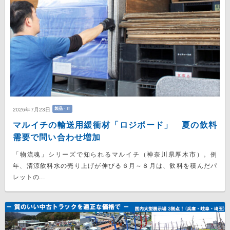
製品・IT
2026年7月23日
マルイチの輸送用緩衝材「ロジボード」 夏の飲料
需要で問い合わせ増加
「物流魂」シリーズで知られるマルイチ（神奈川県厚木市）。例
年、清涼飲料水の売り上げが伸びる６月～８月は、飲料を積んだパ
レットの...