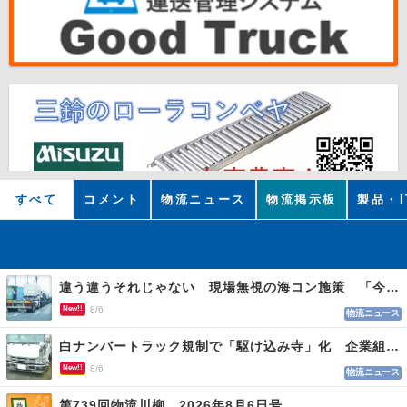
すべて
コメント
物流ニュース
物流掲示板
製品・I
違う違うそれじゃない 現場無視の海コン施策 「今でも平均２～３時間は待つ」
New!!
8/6
物流ニュース
白ナンバートラック規制で「駆け込み寺」化 企業組合が入会基準を見直しへ
New!!
8/6
物流ニュース
第739回物流川柳 2026年8月6日号