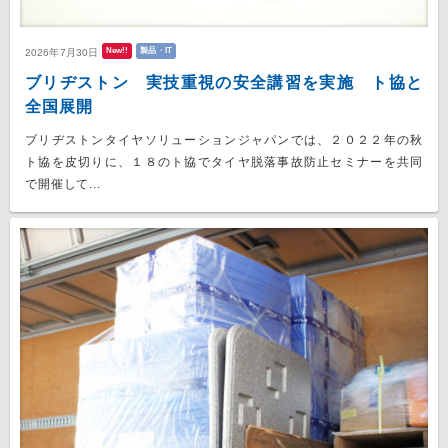
New!!
製品・IT
2026年7月30日
ブリヂストン 実技重視の安全講習を実施 ト協と
全国展開
ブリヂストンタイヤソリューションジャパンでは、２０２２年の秋
ト協を皮切りに、１８のト協でタイヤ脱落事故防止セミナーを共同
で開催して...