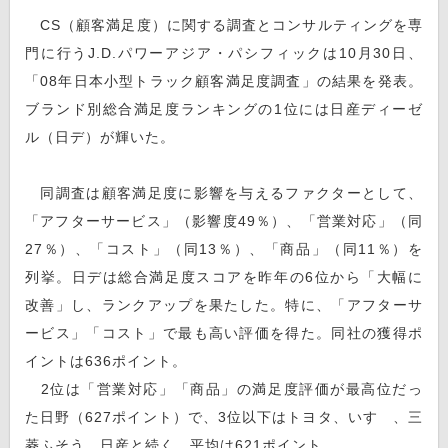
CS（顧客満足度）に関する調査とコンサルティングを専
門に行うJ.D.パワーアジア・パシフィックは10月30日、
「08年日本小型トラック顧客満足度調査」の結果を発表。
ブランド別総合満足度ランキングの1位には日産ディーゼ
ル（日デ）が輝いた。
同調査は顧客満足度に影響を与えるファクターとして、
「アフターサービス」（影響度49％）、「営業対応」（同
27％）、「コスト」（同13％）、「商品」（同11％）を
列挙。日デは総合満足度スコアを昨年の6位から「大幅に
改善」し、ランクアップを果たした。特に、「アフターサ
ービス」「コスト」で最も高い評価を得た。同社の獲得ポ
イントは636ポイント。
2位は「営業対応」「商品」の満足度評価が最高位だっ
た日野（627ポイント）で、3位以下はトヨタ、いすゞ、三
菱ふそう、日産と続く。平均は621ポイント。