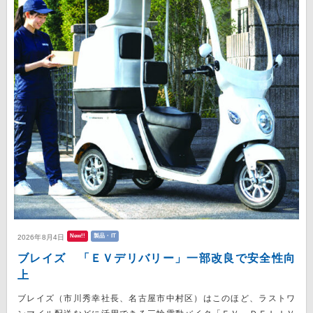
New!!
製品・IT
2026年8月4日
ブレイズ 「ＥＶデリバリー」一部改良で安全性向
上
ブレイズ（市川秀幸社長、名古屋市中村区）はこのほど、ラストワ