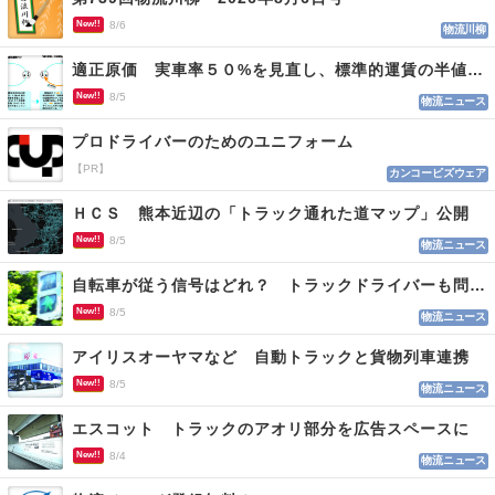
New!!
8/6
物流川柳
適正原価 実車率５０%を見直し、標準的運賃の半値の恐れも
New!!
8/5
物流ニュース
プロドライバーのためのユニフォーム
【PR】
カンコービズウェア
ＨＣＳ 熊本近辺の「トラック通れた道マップ」公開
New!!
8/5
物流ニュース
自転車が従う信号はどれ？ トラックドライバーも問われる認識
New!!
8/5
物流ニュース
アイリスオーヤマなど 自動トラックと貨物列車連携
New!!
8/5
物流ニュース
エスコット トラックのアオリ部分を広告スペースに
New!!
8/4
物流ニュース