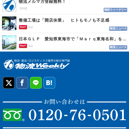
物流メルマガ登録無料！
【PR】
物流ウィークリー
整備工場は「開店休業」 ヒトもモノも不足感
New!!
8/4
物流ニュース
日本ＧＬＰ 愛知県東海市で「Ｍａｒｑ東海名和」を開発
New!!
8/4
物流ニュース