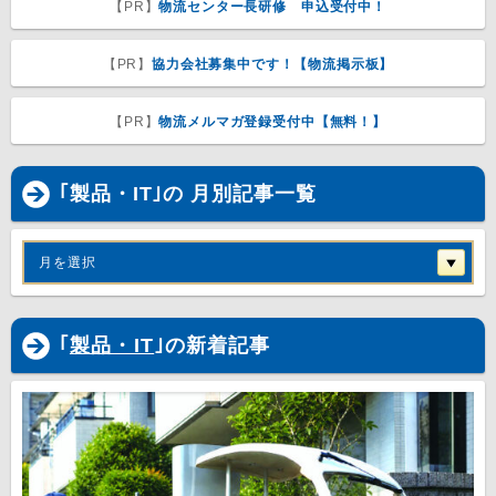
【PR】
物流センター長研修 申込受付中！
【PR】
協力会社募集中です！【物流掲示板】
【PR】
物流メルマガ登録受付中【無料！】
｢製品・IT｣の 月別記事一覧
月を選択
｢
製品・IT
｣の新着記事