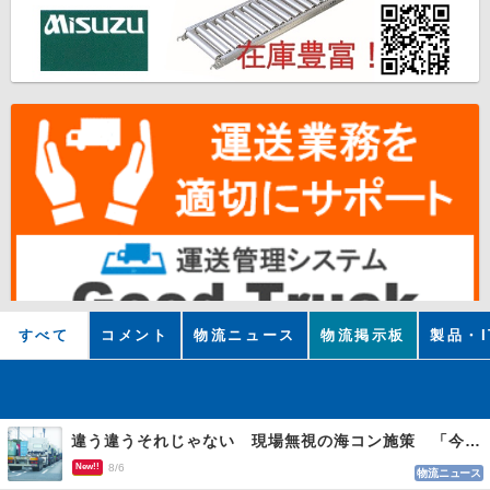
すべて
コメント
物流ニュース
物流掲示板
製品・I
違う違うそれじゃない 現場無視の海コン施策 「今でも平均２～３時間は待つ」
New!!
8/6
物流ニュース