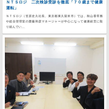
ＮＴＳロジ 二次検診受診を徹底「７０歳まで健康
運転」
ＮＴＳロジ（笠原史久社長、東京都東久留米市）では、秋山香常務
や総合管理室の齋藤和彦マネージャーが中心になって健康経営に取
り組んでい...