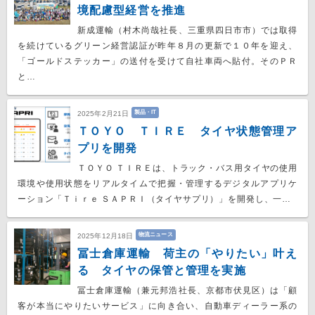
境配慮型経営を推進
新成運輸（村木尚哉社長、三重県四日市市）では取得
を続けているグリーン経営認証が昨年８月の更新で１０年を迎え、
「ゴールドステッカー」の送付を受けて自社車両へ貼付。そのＰＲ
と…
製品・IT
2025年2月21日
ＴＯＹＯ ＴＩＲＥ タイヤ状態管理ア
プリを開発
ＴＯＹＯ ＴＩＲＥは、トラック・バス用タイヤの使用
環境や使用状態をリアルタイムで把握・管理するデジタルアプリケ
ーション「Ｔｉｒｅ ＳＡＰＲＩ（タイヤサプリ）」を開発し、一…
物流ニュース
2025年12月18日
冨士倉庫運輸 荷主の「やりたい」叶え
る タイヤの保管と管理を実施
冨士倉庫運輸（兼元邦浩社長、京都市伏見区）は「顧
客が本当にやりたいサービス」に向き合い、自動車ディーラー系の