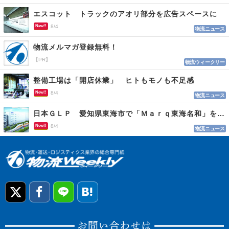
エスコット トラックのアオリ部分を広告スペースに
New!!
8/4
物流ニュース
物流メルマガ登録無料！
【PR】
物流ウィークリー
整備工場は「開店休業」 ヒトもモノも不足感
New!!
8/4
物流ニュース
日本ＧＬＰ 愛知県東海市で「Ｍａｒｑ東海名和」を開発
New!!
8/4
物流ニュース