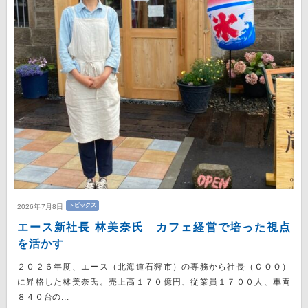
トピックス
2026年7月8日
エース新社長 林美奈氏 カフェ経営で培った視点
を活かす
２０２６年度、エース（北海道石狩市）の専務から社長（ＣＯＯ）
に昇格した林美奈氏。売上高１７０億円、従業員１７００人、車両
８４０台の...