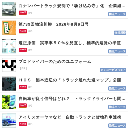
白ナンバートラック規制で「駆け込み寺」化 企業組合が入会基準を見直しへ
New!!
8/6
物流ニュース
第739回物流川柳 2026年8月6日号
New!!
8/6
物流川柳
適正原価 実車率５０%を見直し、標準的運賃の半値の恐れも
New!!
8/5
物流ニュース
プロドライバーのためのユニフォーム
【PR】
カンコービズウェア
ＨＣＳ 熊本近辺の「トラック通れた道マップ」公開
New!!
8/5
物流ニュース
自転車が従う信号はどれ？ トラックドライバーも問われる認識
New!!
8/5
物流ニュース
アイリスオーヤマなど 自動トラックと貨物列車連携
New!!
8/5
物流ニュース