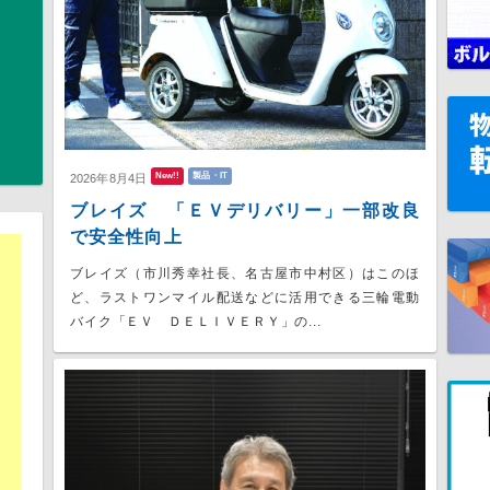
New!!
製品・IT
2026年8月4日
ブレイズ 「ＥＶデリバリー」一部改良
で安全性向上
ブレイズ（市川秀幸社長、名古屋市中村区）はこのほ
ど、ラストワンマイル配送などに活用できる三輪電動
バイク「ＥＶ ＤＥＬＩＶＥＲＹ」の...