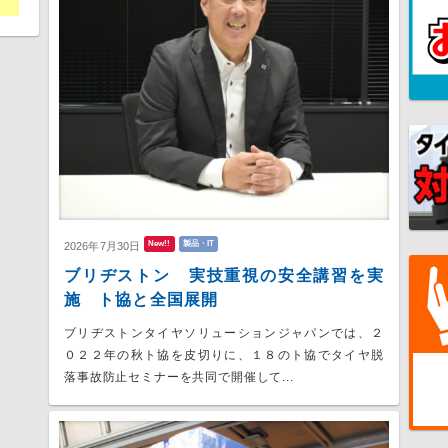
New!!
製品・IT
2026年7月30日
ブリヂストン 実技重視の安全講習を実
施 ト協と全国展開
ブリヂストンタイヤソリューションジャパンでは、２
０２２年の秋ト協を皮切りに、１８のト協でタイヤ脱
落事故防止セミナーを共同で開催して...