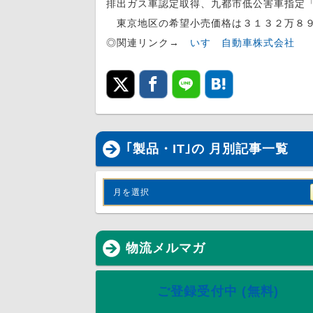
排出ガス車認定取得、九都市低公害車指定
東京地区の希望小売価格は３１３２万８９
◎関連リンク→
いすゞ自動車株式会社
｢製品・IT｣の 月別記事一覧
月を選択
物流メルマガ
ご登録受付中 (無料)