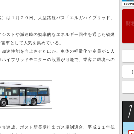
）は１月２９日、大型路線バス「エルガハイブリッド」
シストや減速時の効率的なエネルギー回生を通じた省燃
公害車として人気を集めている。
加速性能を向上させたほか、車体の軽量化で定員が１人
けハイブリッドモニターの設置が可能で、乗客に環境への
【
％達成、ポスト新長期排出ガス規制適合、平成２１年低