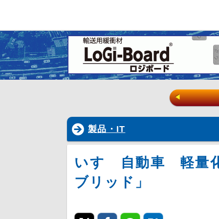
◀
製品・IT
いすゞ自動車 軽量
ブリッド」