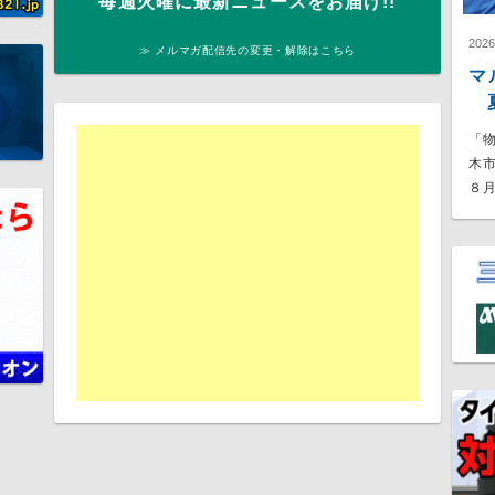
毎週火曜に最新ニュースをお届け!!
202
≫ メルマガ配信先の変更・解除はこちら
マ
夏
「
木
８月