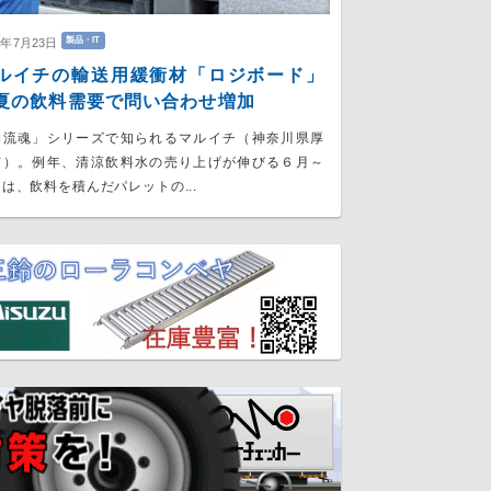
製品・IT
6年7月23日
ルイチの輸送用緩衝材「ロジボード」
の飲料需要で問い合わせ増加
物流魂」シリーズで知られるマルイチ（神奈川県厚
市）。例年、清涼飲料水の売り上げが伸びる６月～
は、飲料を積んだパレットの...