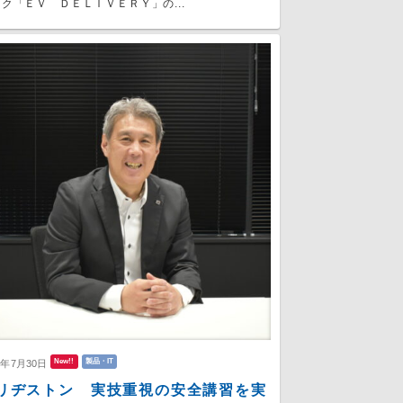
ク「ＥＶ ＤＥＬＩＶＥＲＹ」の...
New!!
製品・IT
6年7月30日
リヂストン 実技重視の安全講習を実