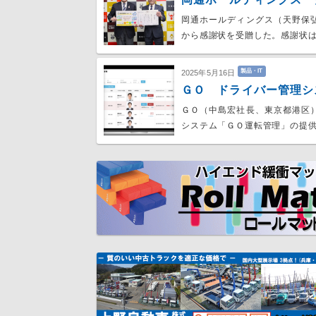
岡通ホールディングス（天野保
から感謝状を受贈した。感謝状
製品・IT
2025年5月16日
ＧＯ ドライバー管理シ
ＧＯ（中島宏社長、東京都港区
システム「ＧＯ運転管理」の提供