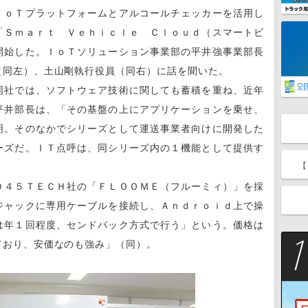
ｏＴプラットフォームとアルコールチェッカーを活用し
「Ｓｍａｒｔ Ｖｅｈｉｃｌｅ Ｃｌｏｕｄ（スマートビ
開始した。ＩｏＴソリューション事業部の平井強事業部長
（同左）、土山剛執行役員（同右）に話を聞いた。
社では、ソフトウェア技術に関しても蓄積を重ね、近年
平井部長は、「その基盤の上にアプリケーションを乗せ、
明。そのなかでシリーズとして運送事業者向けに開発した
ーズだ。ＩＴ点呼は、同シリーズ内の１機能として提供す
【
４５ＴＥＣＨ社の「ＦＬＯＯＭＥ（フルーミィ）」を採
ジャックに専用ケーブルを接続し、Ａｎｄｒｏｉｄ上で操
は年１回程度、センドバック方式で行う」という。価格は
ており、安価なのも強み」（同）。