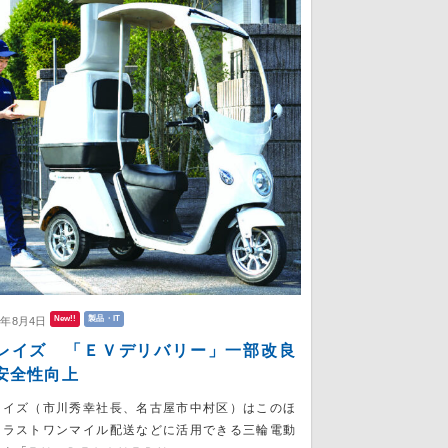
New!!
製品・IT
6年8月4日
レイズ 「ＥＶデリバリー」一部改良
安全性向上
レイズ（市川秀幸社長、名古屋市中村区）はこのほ
、ラストワンマイル配送などに活用できる三輪電動