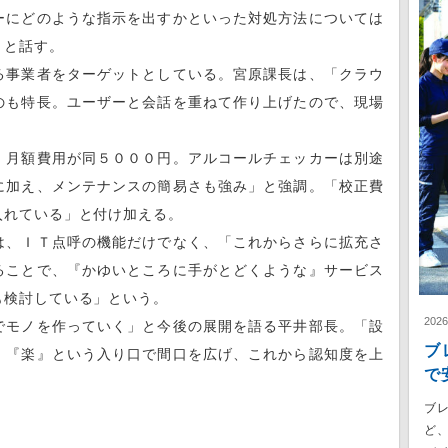
ーにどのような指示を出すかといった対処方法については
」と話す。
事業者をターゲットとしている。宮原課長は、「クラウ
のも特長。ユーザーと会話を重ねて作り上げたので、現場
。
月額費用が同５０００円。アルコールチェッカーは別途
に加え、メンテナンスの簡易さも強み」と強調。「校正費
入れている」と付け加える。
、ＩＴ点呼の機能だけでなく、「これからさらに拡充さ
ることで、『かゆいところに手がとどくような』サービス
も検討している」という。
202
モノを作っていく」と今後の展開を語る平井部長。「設
ブ
。『楽』という入り口で間口を広げ、これから認知度を上
で
ブ
ど