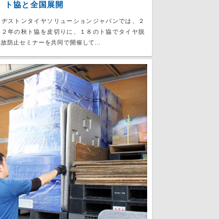
 ト協と全国展開
リヂストンタイヤソリューションジャパンでは、２
２２年の秋ト協を皮切りに、１８のト協でタイヤ脱
故防止セミナーを共同で開催して...