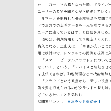
た、「万一、不合格となった際、ドライバ
ユーザーの要望を聞きながら構築していく
Ｇマークを取得した長距離輸送を展開する
ドで遠方での点呼データを一元管理できる
ニーズに適っているはず」と自信を見せる
価格は、初期費用として１拠点１０万円。
購入となる。土山氏は、「単価が安いこと
用は検討中で、レンタルでの提供も視野に
「スマートビークルクラウド」については
せていく」という。「デバイスと連動させ
を提供できれば。動態管理などの機能追加
「クラウドという観点から、新しい視点で
備投資を抑えられるのがクラウドの持ち味
げていきたい」と意気込む。
◎関連リンク→
日本ラッド株式会社