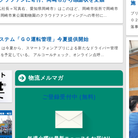
施
弘社長＝写真右、愛知県岡崎市）はこのほど、岡崎市役所で岡崎市
ブ
は岡崎市東公園動物園のクラウドファンディングへの寄付に…
０
落事
ステム「ＧＯ運転管理」今夏提供開始
）は今夏から、スマートフォンアプリによる新たなドライバー管理
を予定している。 アルコールチェック、オンライン点呼…
物流メルマガ
ご登録受付中 (無料)