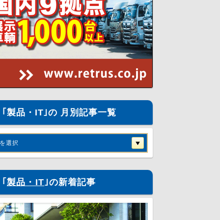
｢製品・IT｣の 月別記事一覧
を選択
｢
製品・IT
｣の新着記事