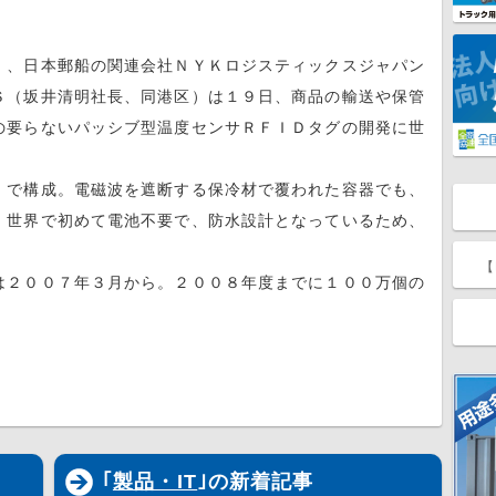
、日本郵船の関連会社ＮＹＫロジスティックスジャパン
Ｓ（坂井清明社長、同港区）は１９日、商品の輸送や保管
の要らないパッシブ型温度センサＲＦＩＤタグの開発に世
で構成。電磁波を遮断する保冷材で覆われた容器でも、
、世界で初めて電池不要で、防水設計となっているため、
【
２００７年３月から。２００８年度までに１００万個の
｢
製品・IT
｣の新着記事