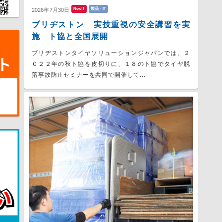
New!!
製品・IT
2026年7月30日
ブリヂストン 実技重視の安全講習を実
施 ト協と全国展開
ブリヂストンタイヤソリューションジャパンでは、２
０２２年の秋ト協を皮切りに、１８のト協でタイヤ脱
落事故防止セミナーを共同で開催して...