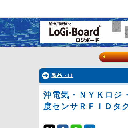
◀
製品・IT
沖電気・ＮＹＫロジ
度センサＲＦＩＤタ