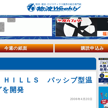
今週の紙面
購読申込み
・ＨＩＬＬＳ パッシブ型温
グを開発
2006年4月20日