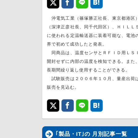
沖電気工業（篠塚勝正社長、東京都港区）
（深津正彦社長、同千代田区）、ＨＩＬＬ
に使われる定温輸送器に装着可能な、電池
界で初めて成功したと発表。
同商品は、温度センサとＲＦＩＤ用ＬＳＩ
開封せずに内部の温度を検知できる。また
長期間繰り返し使用することができる。
試験販売は２００６年１０月、量産出荷は
販売を見込む。
｢製品・IT｣の 月別記事一覧