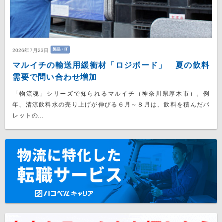
製品・IT
2026年7月23日
マルイチの輸送用緩衝材「ロジボード」 夏の飲料
需要で問い合わせ増加
「物流魂」シリーズで知られるマルイチ（神奈川県厚木市）。例
年、清涼飲料水の売り上げが伸びる６月～８月は、飲料を積んだパ
レットの...