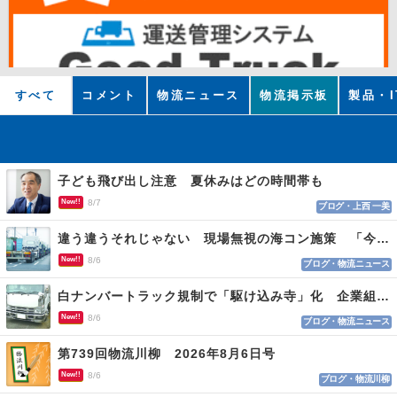
すべて
コメント
物流ニュース
物流掲示板
製品・I
子ども飛び出し注意 夏休みはどの時間帯も
New!!
8/7
ブログ・上西 一美
違う違うそれじゃない 現場無視の海コン施策 「今でも平均２～３時間は待つ」
New!!
8/6
ブログ・物流ニュース
白ナンバートラック規制で「駆け込み寺」化 企業組合が入会基準を見直しへ
New!!
8/6
ブログ・物流ニュース
第739回物流川柳 2026年8月6日号
New!!
8/6
ブログ・物流川柳