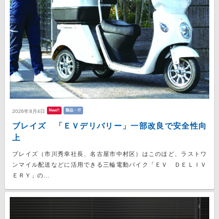
New!!
製品・IT
2026年8月4日
ブレイズ 「ＥＶデリバリー」一部改良で安全性向
上
ブレイズ（市川秀幸社長、名古屋市中村区）はこのほど、ラストワ
ンマイル配送などに活用できる三輪電動バイク「ＥＶ ＤＥＬＩＶ
ＥＲＹ」の...