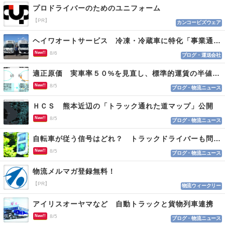
プロドライバーのためのユニフォーム
【PR】
カンコービズウェア
ヘイワオートサービス 冷凍・冷蔵車に特化「事業通じ貢献目指す」
New!!
8/6
ブログ・運送会社
適正原価 実車率５０%を見直し、標準的運賃の半値の恐れも
New!!
8/5
ブログ・物流ニュース
ＨＣＳ 熊本近辺の「トラック通れた道マップ」公開
New!!
8/5
ブログ・物流ニュース
自転車が従う信号はどれ？ トラックドライバーも問われる認識
New!!
8/5
ブログ・物流ニュース
物流メルマガ登録無料！
【PR】
物流ウィークリー
アイリスオーヤマなど 自動トラックと貨物列車連携
New!!
8/5
ブログ・物流ニュース