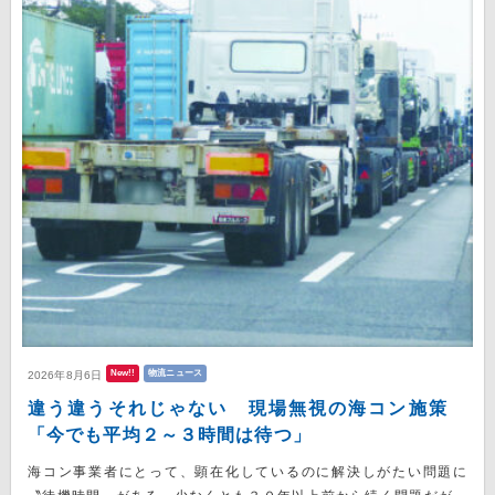
New!!
物流ニュース
2026年8月6日
違う違うそれじゃない 現場無視の海コン施策
「今でも平均２～３時間は待つ」
海コン事業者にとって、顕在化しているのに解決しがたい問題に