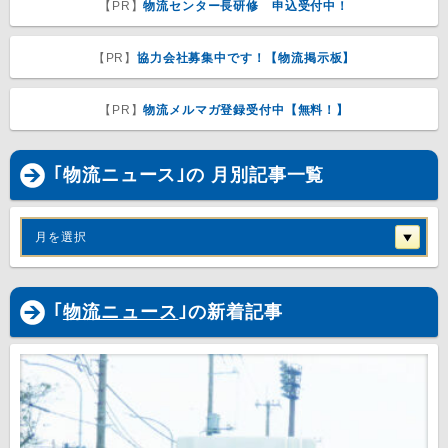
【PR】
物流センター長研修 申込受付中！
【PR】
協力会社募集中です！【物流掲示板】
【PR】
物流メルマガ登録受付中【無料！】
｢物流ニュース｣の 月別記事一覧
月を選択
｢
物流ニュース
｣の新着記事