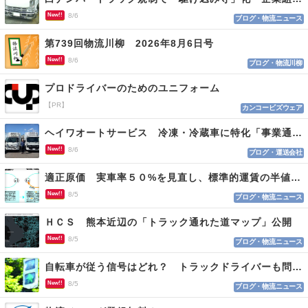
New!!
8/6
ブログ・物流ニュース
第739回物流川柳 2026年8月6日号
New!!
8/6
ブログ・物流川柳
プロドライバーのためのユニフォーム
【PR】
カンコービズウェア
ヘイワオートサービス 冷凍・冷蔵車に特化「事業通じ貢献目指す」
New!!
8/6
ブログ・運送会社
適正原価 実車率５０%を見直し、標準的運賃の半値の恐れも
New!!
8/5
ブログ・物流ニュース
ＨＣＳ 熊本近辺の「トラック通れた道マップ」公開
New!!
8/5
ブログ・物流ニュース
自転車が従う信号はどれ？ トラックドライバーも問われる認識
New!!
8/5
ブログ・物流ニュース