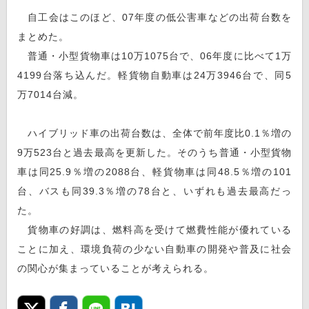
自工会はこのほど、07年度の低公害車などの出荷台数を
まとめた。
普通・小型貨物車は10万1075台で、06年度に比べて1万
4199台落ち込んだ。軽貨物自動車は24万3946台で、同5
万7014台減。
ハイブリッド車の出荷台数は、全体で前年度比0.1％増の
9万523台と過去最高を更新した。そのうち普通・小型貨物
車は同25.9％増の2088台、軽貨物車は同48.5％増の101
台、バスも同39.3％増の78台と、いずれも過去最高だっ
た。
貨物車の好調は、燃料高を受けて燃費性能が優れている
ことに加え、環境負荷の少ない自動車の開発や普及に社会
の関心が集まっていることが考えられる。