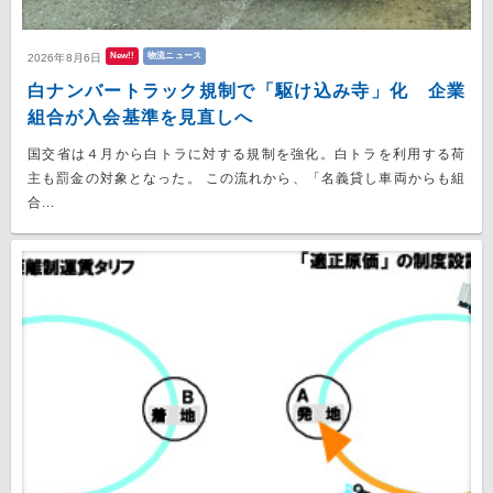
New!!
物流ニュース
2026年8月6日
白ナンバートラック規制で「駆け込み寺」化 企業
組合が入会基準を見直しへ
国交省は４月から白トラに対する規制を強化。白トラを利用する荷
主も罰金の対象となった。 この流れから、「名義貸し車両からも組
合...