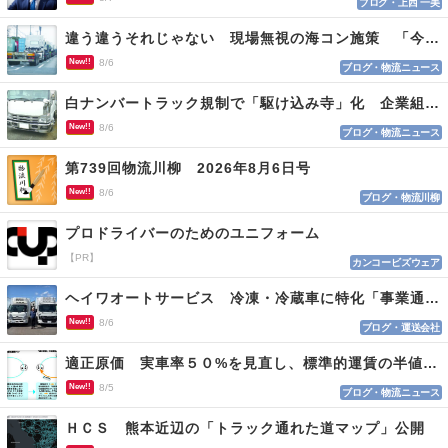
ブログ・上西 一美
違う違うそれじゃない 現場無視の海コン施策 「今でも平均２～３時間は待つ」
New!!
8/6
ブログ・物流ニュース
白ナンバートラック規制で「駆け込み寺」化 企業組合が入会基準を見直しへ
New!!
8/6
ブログ・物流ニュース
第739回物流川柳 2026年8月6日号
New!!
8/6
ブログ・物流川柳
プロドライバーのためのユニフォーム
【PR】
カンコービズウェア
ヘイワオートサービス 冷凍・冷蔵車に特化「事業通じ貢献目指す」
New!!
8/6
ブログ・運送会社
適正原価 実車率５０%を見直し、標準的運賃の半値の恐れも
New!!
8/5
ブログ・物流ニュース
ＨＣＳ 熊本近辺の「トラック通れた道マップ」公開