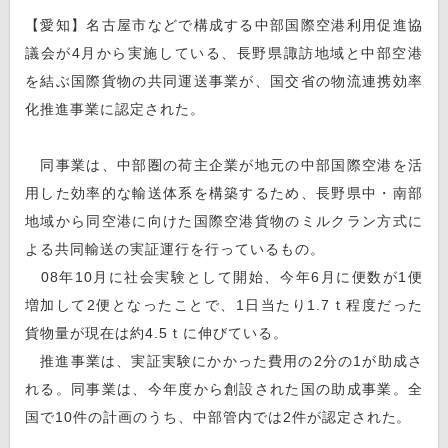
【愛知】名古屋市などで構成する中部国際空港利用促進協
議会が4月から実施している、長野県諏訪地域と中部空港
を結ぶ国際貨物の共同運送事業が、国交省の物流連携効率
化推進事業に認定された。
同事業は、中部圏の荷主企業が地元の中部国際空港を活
用した効率的な輸送体系を構築するため、長野県中・南部
地域から同空港に向けた国際空港貨物のミルクラン方式に
よる共同輸送の実証運行を行っているもの。
08年10月に社会実験として開始、今年6月に便数が1便
増加して2便となったことで、1日当たり1.7ｔ程度だった
貨物量が現在は約4.5ｔに伸びている。
推進事業は、実証実験にかかった費用の2分の1が助成さ
れる。同事業は、今年度から創設された国の助成事業。全
国で10件の計画のうち、中部管内では2件が認定された。