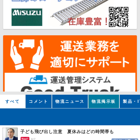
すべて
コメント
物流ニュース
物流掲示板
製品・I
子ども飛び出し注意 夏休みはどの時間帯も
New!!
8/7