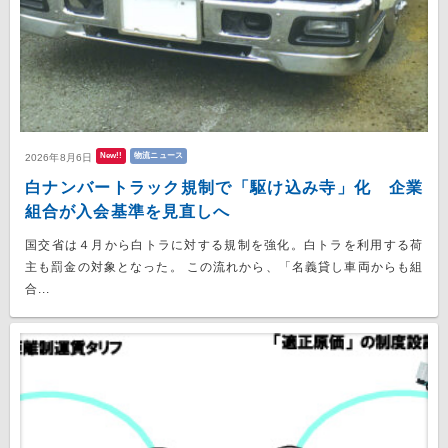
New!!
物流ニュース
2026年8月6日
白ナンバートラック規制で「駆け込み寺」化 企業
組合が入会基準を見直しへ
国交省は４月から白トラに対する規制を強化。白トラを利用する荷
主も罰金の対象となった。 この流れから、「名義貸し車両からも組
合...