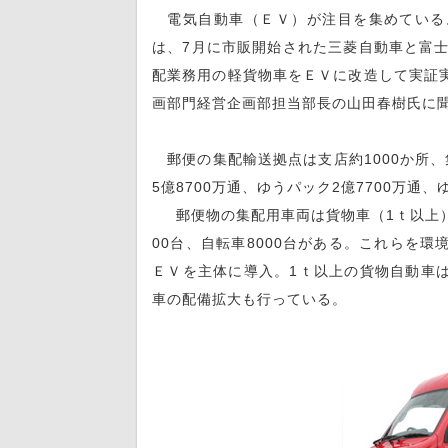
電気自動車（ＥＶ）が注目を集めている
は、7月に市販開始された三菱自動車と富士
配業務用の軽貨物車をＥＶに改造して実証
画部門経営企画部担当部長の山田春樹氏に
郵便の集配輸送拠点は支店約1000か所、
5億8700万通、ゆうパック2億7700万通、
郵便物の集配用車両は貨物車（1ｔ以上）20
00台、自転車8000台がある。これらを
ＥＶを主体に導入。1ｔ以上の貨物自動車
車の配備拡大も行っている。