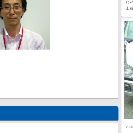
た
上前
202