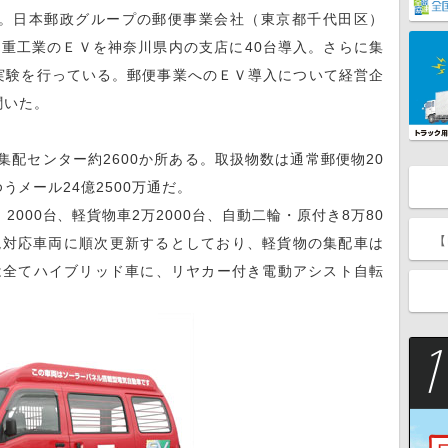
。日本郵政グループの郵便事業会社（東京都千代田区）
重工業のＥＶを神奈川県内の支店に40台導入。さらに集
実験を行っている。郵便事業へのＥＶ導入について経営企
聞いた。
集配センター約2600か所ある。取扱物数は通常郵便物20
ゆうメール24億2500万通だ。
00台、軽貨物車2万2000台、自動二輪・原付き8万80
【
環境対応車両に順次更新するとしており、軽貨物の集配車は
は全てハイブリッド車に、リヤカー付き電動アシスト自転