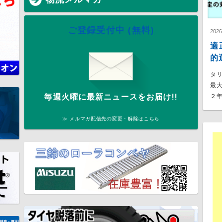
ご登録受付中 (無料)
202
適
的
タ
最
２年
毎週火曜に最新ニュースをお届け!!
≫ メルマガ配信先の変更・解除はこちら