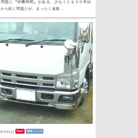
い問題に〝待機時間〟がある。少なくとも３０年以
から続く問題だが、まったく改善...
New!!
物流ニュース
6年8月6日