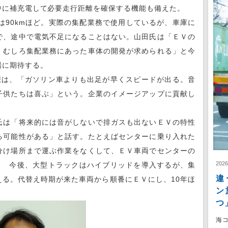
中に補充電して必要走行距離を確保する機能も備えた。
90kmほど。実際の集配業務で使用しているが、車庫に
で、途中で電気不足になることはない。山田氏は「ＥＶの
。むしろ集配業務にあった車体の開発が求められる」と今
場に期待する。
は、「ガソリン車よりも出足が早くスピードが出る。音
子供たちは喜ぶ」という。企業のイメージアップに貢献し
は「将来的には音がしないで排ガスも出ないＥＶの特性
る可能性がある」と話す。たとえばセンターに乗り入れた
分け場所まで運ぶ作業をなくして、ＥＶ車両でセンターの
202
 今後、大型トラックはハイブリッドを導入するが、集
違
替える。代替え時期が来た車両から順番にＥＶにし、10年ほ
ン
つ
海