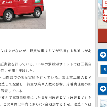
Ｖはまだないが、軽貨物車はＥＶが登場する見通しがあ
実験を行っている。08年の洞爺湖サミットでは三菱自
月
送迎に使用し実験した。
山間部での実証実験を行っている。富士重工業のＥＶ
改造して配備し、荷量や乗車人数の影響、冷暖房使用の影
を調査している。
変えて電気自動車にした集配用改造ＥＶ（改造ＥＶ）を
。この車両は年内にさらに7台追加する予定。改造ＥＶは