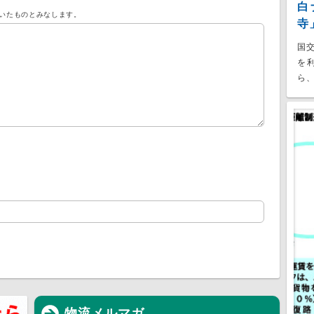
白
いたものとみなします。
寺
国
を
ら、
物流メルマガ