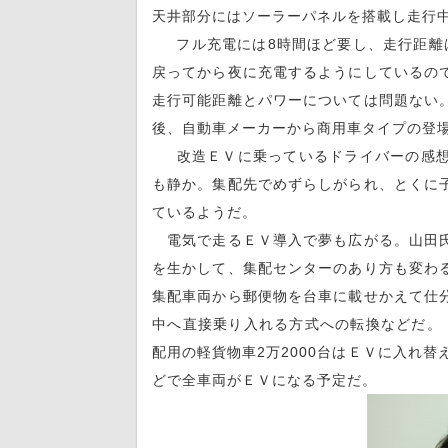
天井部分にはソーラーパネルを搭載し走行
フル充電には8時間ほど要し、走行距離は
戻ってから夜に充電するようにしているの
走行可能距離とパワーについては問題ない
後、自動車メーカーから商用車タイプの登
改造ＥＶに乗っているドライバーの感想
も静か。集配先でめずらしがられ、とくに
ているようだ。
電気で走るＥＶ導入で夢も広がる。山田氏
を生かして、集配センターのあり方も変わ
集配車両から郵便物を台車に載せかえて仕
中へ直接乗り入れる方式への転換などだ。
配用の軽貨物車2万2000台はＥＶに入れ
どで全車両がＥＶになる予定だ。