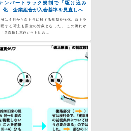
ナンバートラック規制で「駆け込み
」化 企業組合が入会基準を見直しへ
交省は４月から白トラに対する規制を強化。白トラ
利用する荷主も罰金の対象となった。 この流れか
「名義貸し車両からも組合...