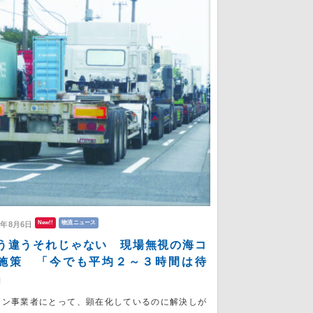
New!!
物流ニュース
6年8月6日
う違うそれじゃない 現場無視の海コ
施策 「今でも平均２～３時間は待
」
コン事業者にとって、顕在化しているのに解決しが