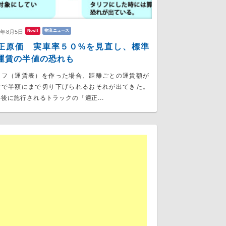
New!!
物流ニュース
6年8月5日
正原価 実車率５０%を見直し、標準
運賃の半値の恐れも
リフ（運賃表）を作った場合、距離ごとの運賃額が
大で半額にまで切り下げられるおそれが出てきた。
後に施行されるトラックの「適正...