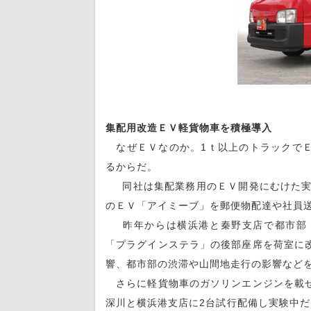
集配用改造ＥＶ軽貨物車を積極導入
なぜＥＶなのか。1ｔ以上のトラックでＥ
るからだ。
同社は集配業務用のＥＶ開発にむけた実証
のＥＶ「アイミーブ」を郵便物配達や社員
昨年からは横浜港と秦野支店で都市部・
「プラグインステラ」の後部座席を荷室に
響、都市部の渋滞や山間地走行の影響など
さらに軽貨物車のガソリンエンジンを載せ
深川と横浜港支店に2台試行配備し実験中だ