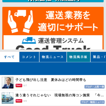
すべて
コメント
物流ニュース
物流掲示板
製品・I
子ども飛び出し注意 夏休みはどの時間帯も
New!!
8/7
ブログ・上西 一美
違う違うそれじゃない 現場無視の海コン施策 「今でも平均２～３時間は待つ」
New!!
8/6
ブログ・物流ニュース