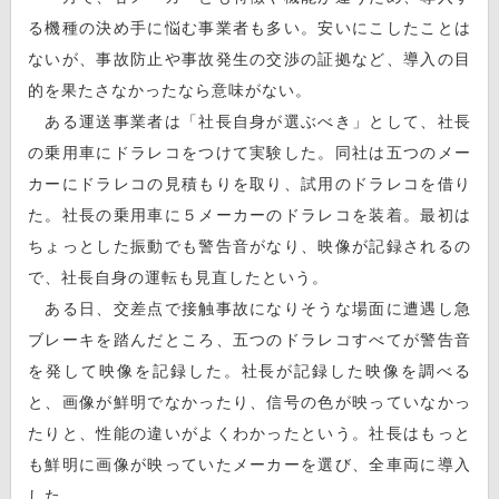
る機種の決め手に悩む事業者も多い。安いにこしたことは
ないが、事故防止や事故発生の交渉の証拠など、導入の目
的を果たさなかったなら意味がない。
ある運送事業者は「社長自身が選ぶべき」として、社長
の乗用車にドラレコをつけて実験した。同社は五つのメー
カーにドラレコの見積もりを取り、試用のドラレコを借り
た。社長の乗用車に５メーカーのドラレコを装着。最初は
ちょっとした振動でも警告音がなり、映像が記録されるの
で、社長自身の運転も見直したという。
ある日、交差点で接触事故になりそうな場面に遭遇し急
ブレーキを踏んだところ、五つのドラレコすべてが警告音
を発して映像を記録した。社長が記録した映像を調べる
と、画像が鮮明でなかったり、信号の色が映っていなかっ
たりと、性能の違いがよくわかったという。社長はもっと
も鮮明に画像が映っていたメーカーを選び、全車両に導入
した。