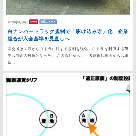
New!!
物流ニュース
2026年8月6日
白ナンバートラック規制で「駆け込み寺」化 企業
組合が入会基準を見直しへ
国交省は４月から白トラに対する規制を強化。白トラを利用する荷
主も罰金の対象となった。 この流れから、「名義貸し車両からも組
合...