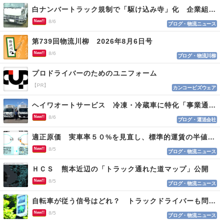
白ナンバートラック規制で「駆け込み寺」化 企業組合が入会基準を見直しへ
New!!
8/6
ブログ・物流ニュース
第739回物流川柳 2026年8月6日号
New!!
8/6
ブログ・物流川柳
プロドライバーのためのユニフォーム
【PR】
カンコービズウェア
ヘイワオートサービス 冷凍・冷蔵車に特化「事業通じ貢献目指す」
New!!
8/6
ブログ・運送会社
適正原価 実車率５０%を見直し、標準的運賃の半値の恐れも
New!!
8/5
ブログ・物流ニュース
ＨＣＳ 熊本近辺の「トラック通れた道マップ」公開
New!!
8/5
ブログ・物流ニュース
自転車が従う信号はどれ？ トラックドライバーも問われる認識
New!!
8/5
ブログ・物流ニュース