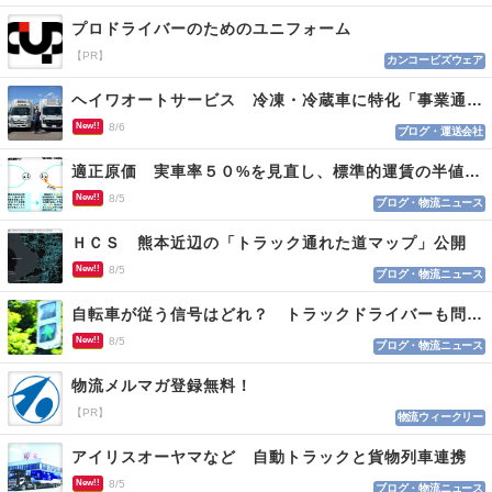
プロドライバーのためのユニフォーム
【PR】
カンコービズウェア
ヘイワオートサービス 冷凍・冷蔵車に特化「事業通じ貢献目指す」
New!!
8/6
ブログ・運送会社
適正原価 実車率５０%を見直し、標準的運賃の半値の恐れも
New!!
8/5
ブログ・物流ニュース
ＨＣＳ 熊本近辺の「トラック通れた道マップ」公開
New!!
8/5
ブログ・物流ニュース
自転車が従う信号はどれ？ トラックドライバーも問われる認識
New!!
8/5
ブログ・物流ニュース
物流メルマガ登録無料！
【PR】
物流ウィークリー
アイリスオーヤマなど 自動トラックと貨物列車連携
New!!
8/5
ブログ・物流ニュース