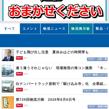
すべて
コメント
物流ニュース
物流掲示板
製品・I
子ども飛び出し注意 夏休みはどの時間帯も
New!!
8/7
ブログ・上西 一美
違う違うそれじゃない 現場無視の海コン施策 「今でも平均２～３時間は待つ」
New!!
8/6
ブログ・物流ニュース
白ナンバートラック規制で「駆け込み寺」化 企業組合が入会基準を見直しへ
New!!
8/6
ブログ・物流ニュース
第739回物流川柳 2026年8月6日号
New!!
8/6
ブログ・物流川柳