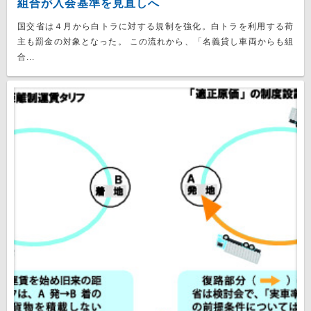
組合が入会基準を見直しへ
国交省は４月から白トラに対する規制を強化。白トラを利用する荷
主も罰金の対象となった。 この流れから、「名義貸し車両からも組
合...