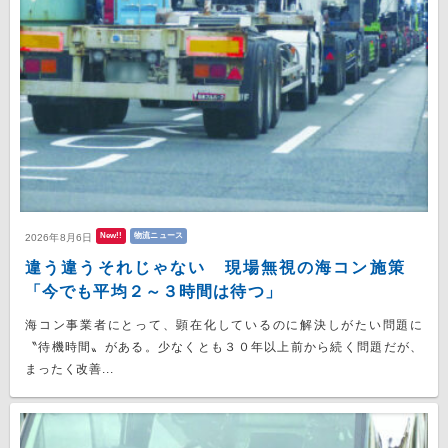
New!!
物流ニュース
2026年8月6日
違う違うそれじゃない 現場無視の海コン施策
「今でも平均２～３時間は待つ」
海コン事業者にとって、顕在化しているのに解決しがたい問題に
〝待機時間〟がある。少なくとも３０年以上前から続く問題だが、
まったく改善...