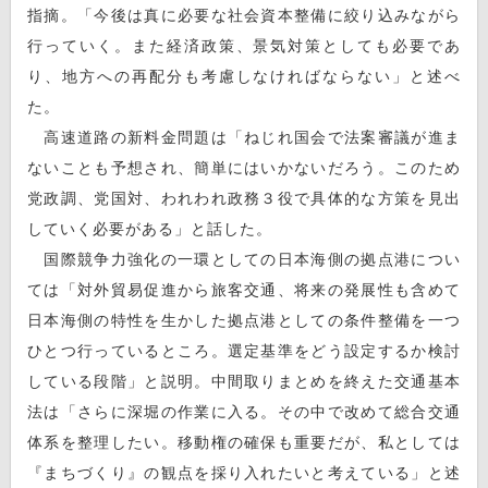
指摘。「今後は真に必要な社会資本整備に絞り込みながら
行っていく。また経済政策、景気対策としても必要であ
り、地方への再配分も考慮しなければならない」と述べ
た。
高速道路の新料金問題は「ねじれ国会で法案審議が進ま
ないことも予想され、簡単にはいかないだろう。このため
党政調、党国対、われわれ政務３役で具体的な方策を見出
していく必要がある」と話した。
国際競争力強化の一環としての日本海側の拠点港につい
ては「対外貿易促進から旅客交通、将来の発展性も含めて
日本海側の特性を生かした拠点港としての条件整備を一つ
ひとつ行っているところ。選定基準をどう設定するか検討
している段階」と説明。中間取りまとめを終えた交通基本
法は「さらに深堀の作業に入る。その中で改めて総合交通
体系を整理したい。移動権の確保も重要だが、私としては
『まちづくり』の観点を採り入れたいと考えている」と述