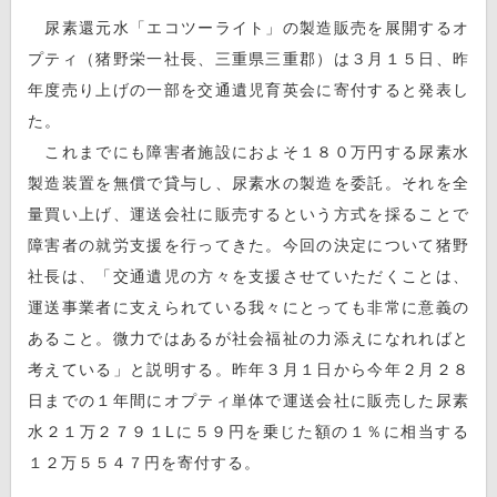
尿素還元水「エコツーライト」の製造販売を展開するオ
プティ（猪野栄一社長、三重県三重郡）は３月１５日、昨
年度売り上げの一部を交通遺児育英会に寄付すると発表し
た。
これまでにも障害者施設におよそ１８０万円する尿素水
製造装置を無償で貸与し、尿素水の製造を委託。それを全
量買い上げ、運送会社に販売するという方式を採ることで
障害者の就労支援を行ってきた。今回の決定について猪野
社長は、「交通遺児の方々を支援させていただくことは、
運送事業者に支えられている我々にとっても非常に意義の
あること。微力ではあるが社会福祉の力添えになれればと
考えている」と説明する。昨年３月１日から今年２月２８
日までの１年間にオプティ単体で運送会社に販売した尿素
水２１万２７９１Lに５９円を乗じた額の１％に相当する
１２万５５４７円を寄付する。