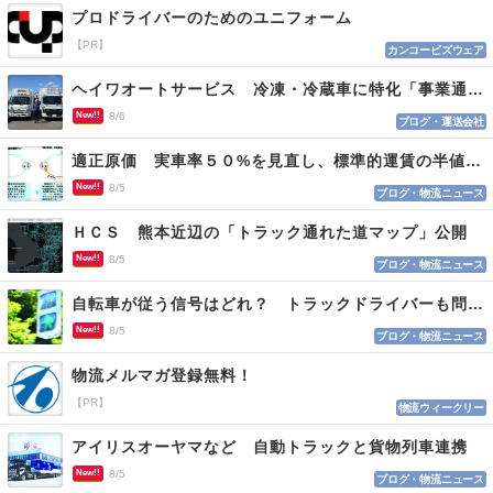
プロドライバーのためのユニフォーム
【PR】
カンコービズウェア
ヘイワオートサービス 冷凍・冷蔵車に特化「事業通じ貢献目指す」
New!!
8/6
ブログ・運送会社
適正原価 実車率５０%を見直し、標準的運賃の半値の恐れも
New!!
8/5
ブログ・物流ニュース
ＨＣＳ 熊本近辺の「トラック通れた道マップ」公開
New!!
8/5
ブログ・物流ニュース
自転車が従う信号はどれ？ トラックドライバーも問われる認識
New!!
8/5
ブログ・物流ニュース
物流メルマガ登録無料！
【PR】
物流ウィークリー
アイリスオーヤマなど 自動トラックと貨物列車連携
New!!
8/5
ブログ・物流ニュース