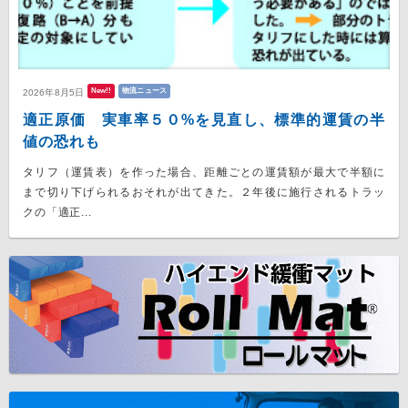
New!!
物流ニュース
2026年8月5日
適正原価 実車率５０%を見直し、標準的運賃の半
値の恐れも
タリフ（運賃表）を作った場合、距離ごとの運賃額が最大で半額に
まで切り下げられるおそれが出てきた。２年後に施行されるトラッ
クの「適正...