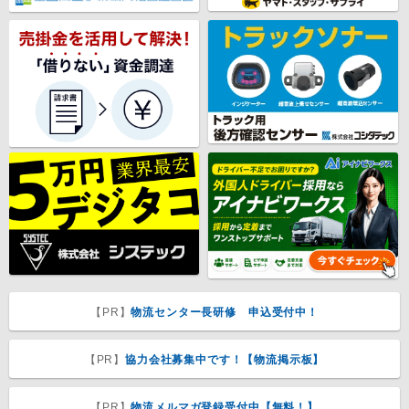
【PR】
物流センター長研修 申込受付中！
【PR】
協力会社募集中です！【物流掲示板】
【PR】
物流メルマガ登録受付中【無料！】