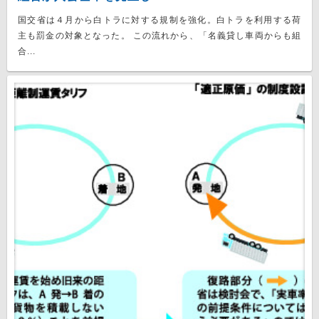
国交省は４月から白トラに対する規制を強化。白トラを利用する荷
主も罰金の対象となった。 この流れから、「名義貸し車両からも組
合...