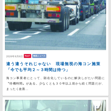
New!!
物流ニュース
2026年8月6日
違う違うそれじゃない 現場無視の海コン施策
「今でも平均２～３時間は待つ」
海コン事業者にとって、顕在化しているのに解決しがたい問題に
〝待機時間〟がある。少なくとも３０年以上前から続く問題だが、
まったく改善...