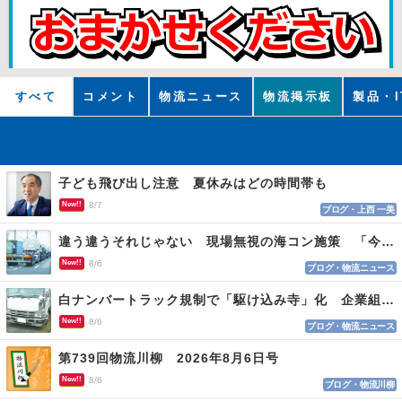
すべて
コメント
物流ニュース
物流掲示板
製品・I
子ども飛び出し注意 夏休みはどの時間帯も
New!!
8/7
ブログ・上西 一美
違う違うそれじゃない 現場無視の海コン施策 「今でも平均２～３時間は待つ」
New!!
8/6
ブログ・物流ニュース
白ナンバートラック規制で「駆け込み寺」化 企業組合が入会基準を見直しへ
New!!
8/6
ブログ・物流ニュース
第739回物流川柳 2026年8月6日号
New!!
8/6
ブログ・物流川柳