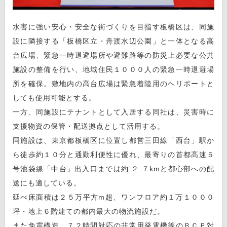
水害に強い安心・安全な街づくりを目指す板橋区は、同施
設に隣接する「板橋区立・舟渡水辺公園」と一体となる高
台広場、緊急一時退避場所や避難路等の防災上必要な公共
施設の整備を行い、地域住民１０００人の緊急一時退避場
所を確保。敷地内の高台広場は緊急着陸用のヘリポートと
しても使用可能とする。
一方、同施設にテナントとして入居する同社は、災害時に
支援物資の保管・配送拠点として活用する。
同施設は、東京都板橋区に位置し都営三田線「西台」駅か
ら徒歩約１０分と通勤利便性に優れ、最寄りの首都高速５
号池袋線「中台」出入口までは約 ２.７kmと都心部への配
送にも適している。
延べ床面積は２５万平方m超、ワンフロア約１万１０００
坪・地上６階建ての都内最大の物流施設だ。
また免震構造、７２時間対応の非常用発電機等のＢＣＰ対