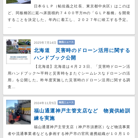
日本ＧＬＰ（帖佐義之社長、東京都中央区）はこのほ
ど、同板橋区に延べ床面積約７４００平方mの「ＧＬＰ板橋」を開発
することを決定した。年内に着工し、２０２７年に竣工する予定。
…
物流ニュース
2025年7月14日
北海道 災害時のドローン活用に関する
ハンドブック公開
【北海道】北海道は４月２３日、「災害時ドローン活
用ハンドブック〜平時と災害時をまたぐシームレスなドローンの活
用」を公開した。昨年度実施した災害時のドローン活用に関する調
査…
物流ニュース
2024年11月5日
福山通運神戸主管支店など 物資供給訓
練を実施
福山通運神戸主管支店（神戸市須磨区）など物流事業
者や流通事業者なども参画する神戸市の官民連携組織が１０月１０