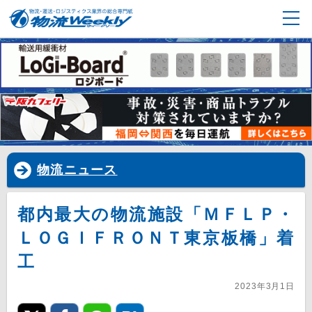
物流ニュース
都内最大の物流施設「ＭＦＬＰ・
ＬＯＧＩＦＲＯＮＴ東京板橋」着
工
2023年3月1日