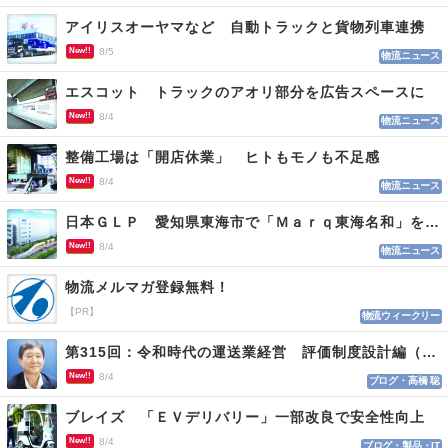
アイリスオーヤマなど 自動トラックと貨物列車連携
New!!
8/5
物流ニュース
エスコット トラックのアオリ部分を広告スペースに
New!!
8/4
物流ニュース
整備工場は「開店休業」 ヒトもモノも不足感
New!!
8/4
物流ニュース
日本ＧＬＰ 愛知県東海市で「Ｍａｒｑ東海名和」を開発
New!!
8/4
物流ニュース
物流メルマガ登録無料！
【PR】
物流ウィークリー
第315回：令和時代の運送業経営 評価制度設計編（１１５）
New!!
8/4
ブログ・高橋 聡
ブレイズ 「ＥＶデリバリー」一部改良で安全性向上
New!!
8/4
ブログ・製品・IT