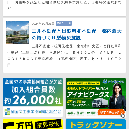
日、災害時を想定した物資供給訓練を実施した。災害時の避難所な
ど…
物流ニュース
2024年10月31日
三井不動産と日鉄興和不動産 都内最大
の街づくり型物流施設
三井不動産（植田俊社長、東京都中央区）と日鉄興和
不動産（三輪正浩社長、同港区）は、９月３０日の「ＭＦＬＰ・Ｌ
ＯＧＩＦＲＯＮＴ東京板橋」（同板橋区）竣工にあたり、１０月２
日…