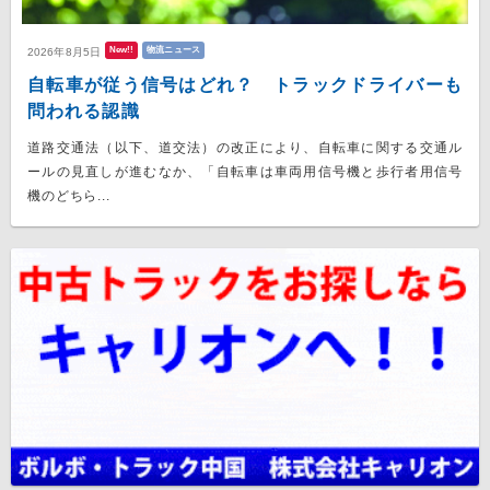
New!!
物流ニュース
2026年8月5日
自転車が従う信号はどれ？ トラックドライバーも
問われる認識
道路交通法（以下、道交法）の改正により、自転車に関する交通ル
ールの見直しが進むなか、「自転車は車両用信号機と歩行者用信号
機のどちら...