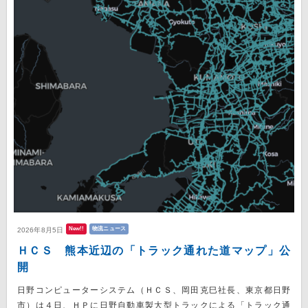
New!!
物流ニュース
2026年8月5日
ＨＣＳ 熊本近辺の「トラック通れた道マップ」公
開
日野コンピューターシステム（ＨＣＳ、岡田克巳社長、東京都日野
市）は４日、ＨＰに日野自動車製大型トラックによる「トラック通