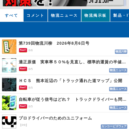
すべて
コメント
物流ニュース
物流掲示板
製品・I
第739回物流川柳 2026年8月6日号
New!!
8/6
物流川柳
適正原価 実車率５０%を見直し、標準的運賃の半値の恐れも
New!!
8/5
物流ニュース
ＨＣＳ 熊本近辺の「トラック通れた道マップ」公開
New!!
8/5
物流ニュース
自転車が従う信号はどれ？ トラックドライバーも問われる認識
New!!
8/5
物流ニュース
プロドライバーのためのユニフォーム
【PR】
カンコービズウェア