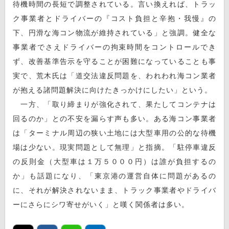
待機時間の長短で調整されている。言い換えれば、トラッ
ク事業者とドライバーの『コスト負担と辛抱・我慢』の
下、円滑な海コン物流が維持されている」と強調。健全な
事業者でさえドライバーの拘束時間をコントロールでき
ず、改善基準告示を守ることが困難になっていることも事
実で、荒木氏は「道交法違反問題を、われわれ海コン業者
が抱える諸問題解決に向けたきっかけにしたい」という。
一方、「取り締まりが強化されて、果たしてコンテナは
回るのか」との不安を漏らす声も多い。ある海コン事業者
は「ターミナル周辺の狭い土地には大型車用の公的な待機
場は少ない。現実問題として無理」と指摘。「駐停車違反
の反則金（大型車は１万５０００円）は誰が負担するの
か」も話題になり、「東京港の運営自体に問題があるの
に、それが解決されないまま、トラック事業者やドライバ
ーにさらにシワ寄せがいく」と嘆く関係者は多い。