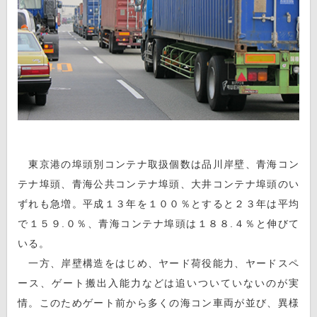
東京港の埠頭別コンテナ取扱個数は品川岸壁、青海コン
テナ埠頭、青海公共コンテナ埠頭、大井コンテナ埠頭のい
ずれも急増。平成１３年を１００％とすると２３年は平均
で１５９.０％、青海コンテナ埠頭は１８８.４％と伸びて
いる。
一方、岸壁構造をはじめ、ヤード荷役能力、ヤードスペ
ース、ゲート搬出入能力などは追いついていないのが実
情。このためゲート前から多くの海コン車両が並び、異様