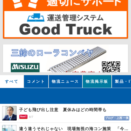
すべて
コメント
物流ニュース
物流掲示板
製品・I
子ども飛び出し注意 夏休みはどの時間帯も
New!!
8/7
ブログ・上西 一美
違う違うそれじゃない 現場無視の海コン施策 「今でも平均２～３時間は待つ」