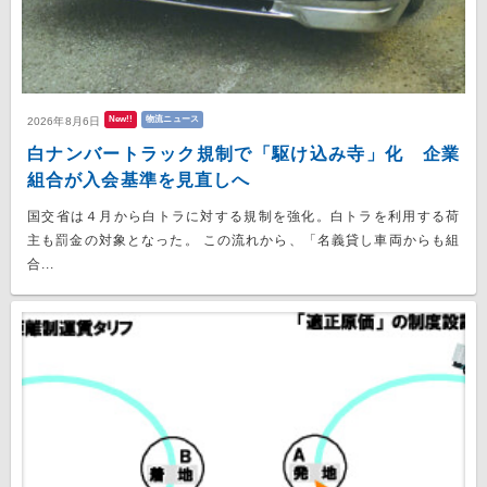
New!!
物流ニュース
2026年8月6日
白ナンバートラック規制で「駆け込み寺」化 企業
組合が入会基準を見直しへ
国交省は４月から白トラに対する規制を強化。白トラを利用する荷
主も罰金の対象となった。 この流れから、「名義貸し車両からも組
合...