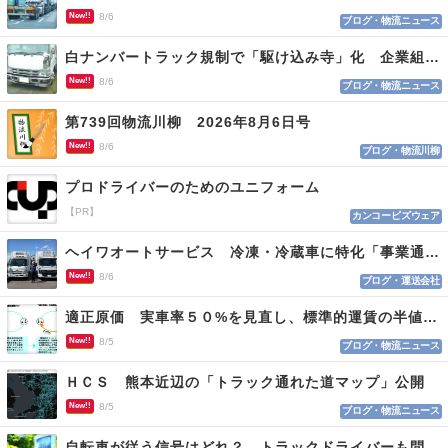
New!!
8/6
ブログ・物流ニュース
白ナンバートラック規制で「駆け込み寺」化 企業組合が入会基準を見直しへ
New!!
8/6
ブログ・物流ニュース
第739回物流川柳 2026年8月6日号
New!!
8/6
ブログ・物流川柳
プロドライバーのためのユニフォーム
【PR】
カンコービズウェア
ヘイワオートサービス 冷凍・冷蔵車に特化「事業通じ貢献目指す」
New!!
8/6
ブログ・運送会社
適正原価 実車率５０%を見直し、標準的運賃の半値の恐れも
New!!
8/5
ブログ・物流ニュース
ＨＣＳ 熊本近辺の「トラック通れた道マップ」公開
New!!
8/5
ブログ・物流ニュース
自転車が従う信号はどれ？ トラックドライバーも問われる認識