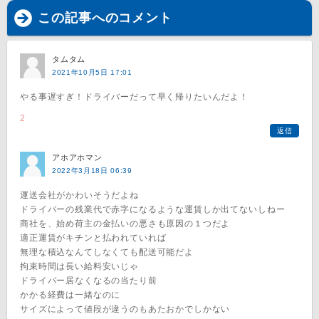
この記事へのコメント
タムタム
2021年10月5日 17:01
やる事遅すぎ！ドライバーだって早く帰りたいんだよ！
2
返信
アホアホマン
2022年3月18日 06:39
運送会社がかわいそうだよね
ドライバーの残業代で赤字になるような運賃しか出てないしねー
商社を、始め荷主の金払いの悪さも原因の１つだよ
適正運賃がキチンと払われていれば
無理な積込なんてしなくても配送可能だよ
拘束時間は長い給料安いじゃ
ドライバー居なくなるの当たり前
かかる経費は一緒なのに
サイズによって値段が違うのもあたおかでしかない