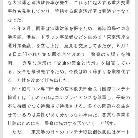
な大渋滞と違法駐停車が発生。これらに起因する重大交通
事故も発生しており、管轄する東京湾岸署は看過できなく
なった。
今年２月、同署は渋滞対策を探るため、都港湾局や東京
港埠頭、港運、トラック事業者などを集めて「東京湾岸交
通対策会議」を立ち上げ、意見を交換してきたが、６月１
９日に開かれた第５回会合で改めて「警察の立場」を強
調。「異常な渋滞は『交通の安全と円滑』を阻害してい
る。安全を最優先するため、今後は取り締まりを厳格化す
る」方針を改めて打ち出した。
関ト協海コン専門部会の荒木俊夫部会長（国際コンテナ
輸送）は「われわれはコンプライアンスを尊重し、長蛇の
不法待機でなく待機場で待機させる。多くの問題を発生さ
せているのは素性が良く分からない車両だ。悪質な事業者
排除のためにも、警察に協力する形でいく」と話す。
ただ、「東京港の日々のコンテナ取扱個数変動はゲート