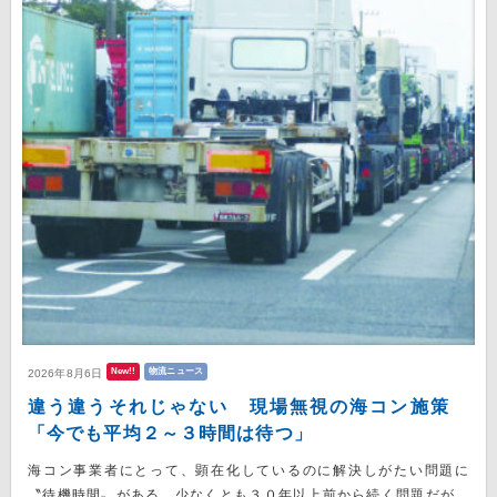
New!!
物流ニュース
2026年8月6日
違う違うそれじゃない 現場無視の海コン施策
「今でも平均２～３時間は待つ」
海コン事業者にとって、顕在化しているのに解決しがたい問題に
〝待機時間〟がある。少なくとも３０年以上前から続く問題だが、