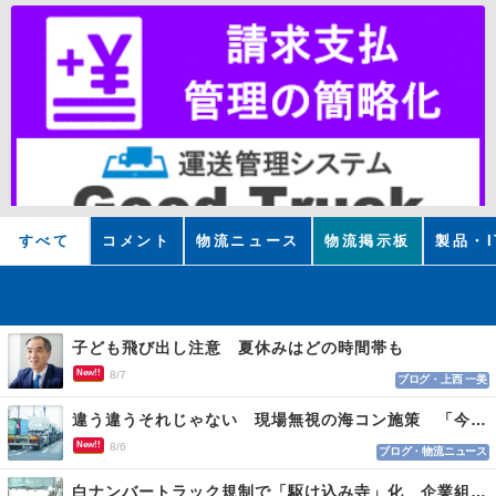
すべて
コメント
物流ニュース
物流掲示板
製品・I
子ども飛び出し注意 夏休みはどの時間帯も
New!!
8/7
ブログ・上西 一美
違う違うそれじゃない 現場無視の海コン施策 「今でも平均２～３時間は待つ」
New!!
8/6
ブログ・物流ニュース
白ナンバートラック規制で「駆け込み寺」化 企業組合が入会基準を見直しへ