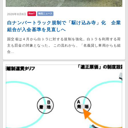
New!!
物流ニュース
2026年8月6日
白ナンバートラック規制で「駆け込み寺」化 企業
組合が入会基準を見直しへ
国交省は４月から白トラに対する規制を強化。白トラを利用する荷
主も罰金の対象となった。 この流れから、「名義貸し車両からも組
合...