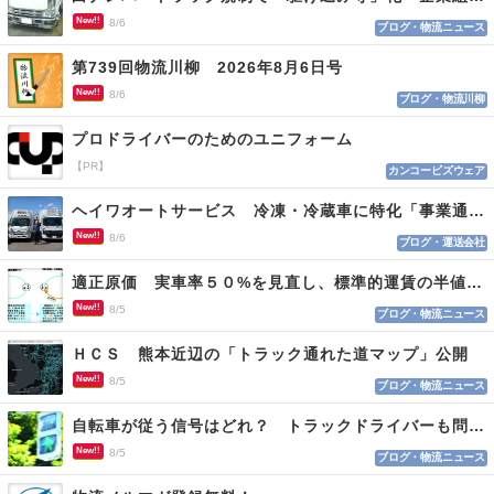
New!!
8/6
ブログ・物流ニュース
第739回物流川柳 2026年8月6日号
New!!
8/6
ブログ・物流川柳
プロドライバーのためのユニフォーム
【PR】
カンコービズウェア
ヘイワオートサービス 冷凍・冷蔵車に特化「事業通じ貢献目指す」
New!!
8/6
ブログ・運送会社
適正原価 実車率５０%を見直し、標準的運賃の半値の恐れも
New!!
8/5
ブログ・物流ニュース
ＨＣＳ 熊本近辺の「トラック通れた道マップ」公開
New!!
8/5
ブログ・物流ニュース
自転車が従う信号はどれ？ トラックドライバーも問われる認識
New!!
8/5
ブログ・物流ニュース