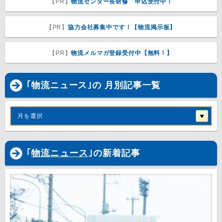
【PR】
物流センター長研修 申込受付中！
【PR】
協力会社募集中です！【物流掲示板】
【PR】
物流メルマガ登録受付中【無料！】
｢物流ニュース｣の 月別記事一覧
月を選択
｢
物流ニュース
｣の新着記事