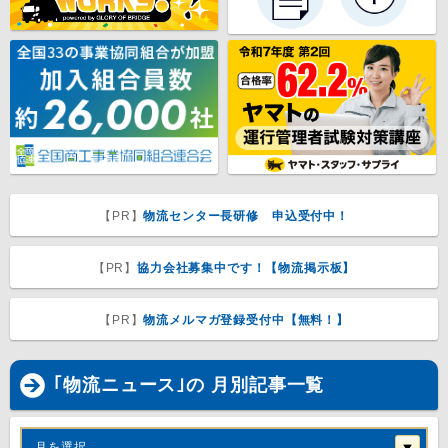
【PR】
物流センター長研修 申込受付中！
【PR】
協力会社募集中です！【物流掲示板】
【PR】
物流メルマガ登録受付中【無料！】
｢物流ニュース｣の 月別記事一覧
月を選択