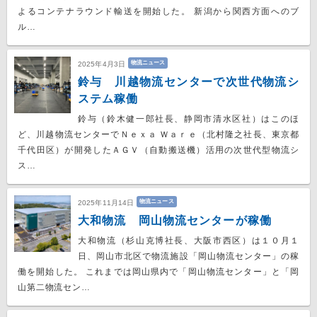
よるコンテナラウンド輸送を開始した。 新潟から関西方面へのブ
ル…
物流ニュース
2025年4月3日
鈴与 川越物流センターで次世代物流シ
ステム稼働
鈴与（鈴木健一郎社長、静岡市清水区社）はこのほ
ど、川越物流センターでＮｅｘａ Ｗａｒｅ（北村隆之社長、東京都
千代田区）が開発したＡＧＶ（自動搬送機）活用の次世代型物流シ
ス…
物流ニュース
2025年11月14日
大和物流 岡山物流センターが稼働
大和物流（杉山克博社長、大阪市西区）は１０月１
日、岡山市北区で物流施設「岡山物流センター」の稼
働を開始した。 これまでは岡山県内で「岡山物流センター」と「岡
山第二物流セン…