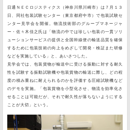
日通ＮＥＣロジスティクス（神奈川県川崎市）は７月１３
日、同社包装試験センター（東京都府中市）で包装試験セ
ンター見学会を開催。物流技術部のグループマネージャ
ー・佐々木佳之氏は「物流の中では珍しい包装の一貫ソリ
ューションサービスの提供と全国幹線便の輸送品質を確保
するために包装技術の向上をめざして開発・検証また研修
などを実施している」と、あいさつした。
見学会では、包装貨物が輸送中に受ける振動に対する耐久
性を試験する振動試験機や包装貨物の輸送に際し、どの程
度の積み重ねに耐えられるのかを評価する圧縮試験機など
のデモを実施。「包装貨物を小型化させ、物流を効率化さ
せることは可能だが、それで耐久性が落ちないようにする
ことが大切」という。