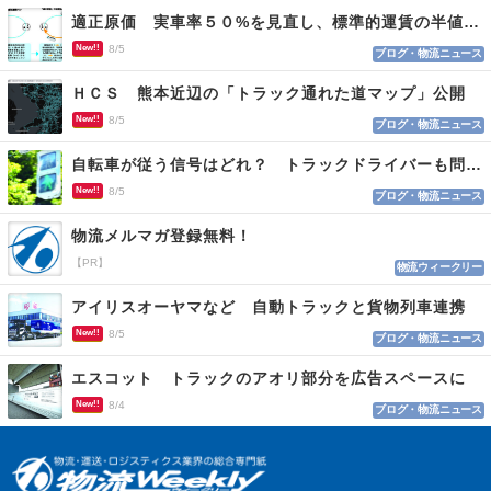
適正原価 実車率５０%を見直し、標準的運賃の半値の恐れも
New!!
8/5
ブログ・物流ニュース
ＨＣＳ 熊本近辺の「トラック通れた道マップ」公開
New!!
8/5
ブログ・物流ニュース
自転車が従う信号はどれ？ トラックドライバーも問われる認識
New!!
8/5
ブログ・物流ニュース
物流メルマガ登録無料！
【PR】
物流ウィークリー
アイリスオーヤマなど 自動トラックと貨物列車連携
New!!
8/5
ブログ・物流ニュース
エスコット トラックのアオリ部分を広告スペースに
New!!
8/4
ブログ・物流ニュース