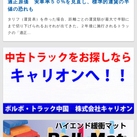
適正原価 実車率５０%を見直し、標準的運賃の半
値の恐れも
タリフ（運賃表）を作った場合、距離ごとの運賃額が最大で半額に
まで切り下げられるおそれが出てきた。２年後に施行されるトラッ
クの「適正...