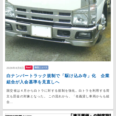
New!!
物流ニュース
2026年8月6日
白ナンバートラック規制で「駆け込み寺」化 企業
組合が入会基準を見直しへ
国交省は４月から白トラに対する規制を強化。白トラを利用する荷
主も罰金の対象となった。 この流れから、「名義貸し車両からも組
合...