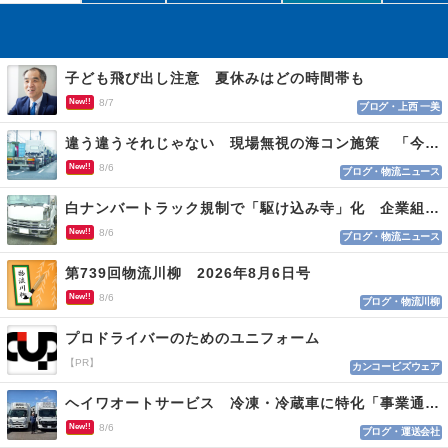
子ども飛び出し注意 夏休みはどの時間帯も
New!!
8/7
ブログ・上西 一美
違う違うそれじゃない 現場無視の海コン施策 「今でも平均２～３時間は待つ」
New!!
8/6
ブログ・物流ニュース
白ナンバートラック規制で「駆け込み寺」化 企業組合が入会基準を見直しへ
New!!
8/6
ブログ・物流ニュース
第739回物流川柳 2026年8月6日号
New!!
8/6
ブログ・物流川柳
プロドライバーのためのユニフォーム
【PR】
カンコービズウェア
ヘイワオートサービス 冷凍・冷蔵車に特化「事業通じ貢献目指す」
New!!
8/6
ブログ・運送会社