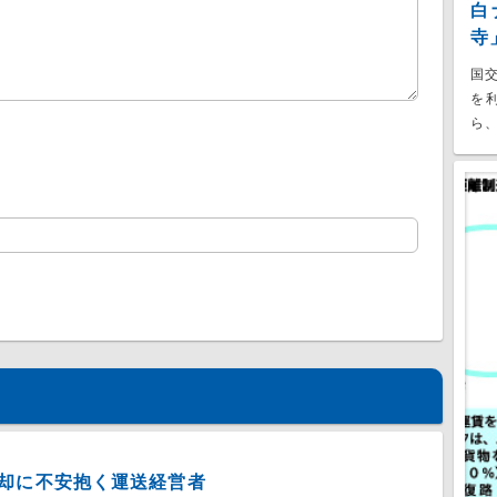
白
寺
国
を
ら、
却に不安抱く運送経営者