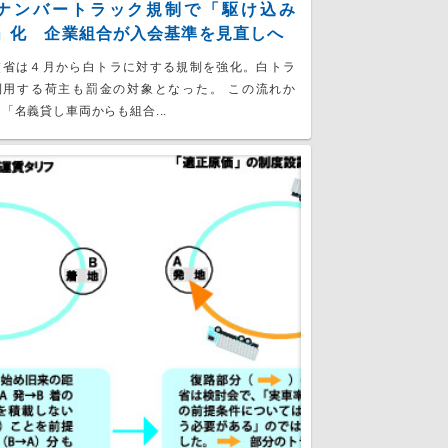
ナンバートラック規制で「駆け込み
」化 企業組合が入会基準を見直しへ
交省は４月から白トラに対する規制を強化。白トラ
利用する荷主も罰金の対象となった。 この流れか
「名義貸し車両からも組合...