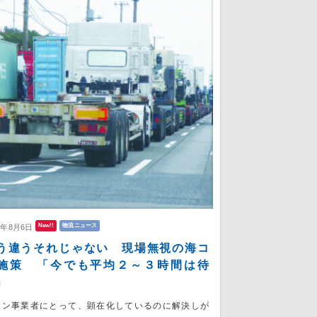
New!!
物流ニュース
6年8月6日
う違うそれじゃない 現場無視の海コ
施策 「今でも平均２～３時間は待
」
コン事業者にとって、顕在化しているのに解決しが