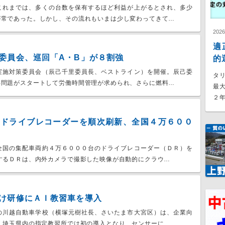
これまでは、多くの台数を保有するほど利益が上がるとされ、多少
が常であった。しかし、その流れもいまは少し変わってきて…
202
適
委員会、巡回「A・B」が８割強
的
実施対策委員会（辰己千里委員長、ベストライン）を開催。辰己委
タ
年問題がスタートして労働時間管理が求められ、さらに燃料…
最
２年
のドライブレコーダーを順次刷新、全国４万６００
全国の集配車両約４万６０００台のドライブレコーダー（ＤＲ）を
するＤＲは、内外カメラで撮影した映像が自動的にクラウ…
け研修にＡＩ教習車を導入
の川越自動車学校（横塚元樹社長、さいたま市大宮区）は、企業向
 埼玉県内の指定教習所では初の導入となり、センサーに…