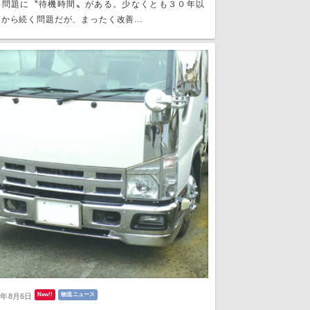
い問題に〝待機時間〟がある。少なくとも３０年以
から続く問題だが、まったく改善...
New!!
物流ニュース
6年8月6日