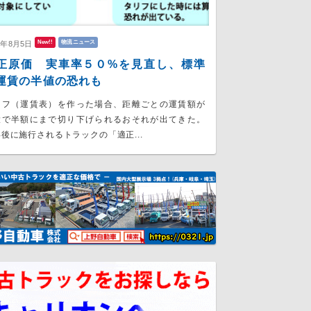
New!!
物流ニュース
6年8月5日
正原価 実車率５０%を見直し、標準
運賃の半値の恐れも
リフ（運賃表）を作った場合、距離ごとの運賃額が
大で半額にまで切り下げられるおそれが出てきた。
後に施行されるトラックの「適正...