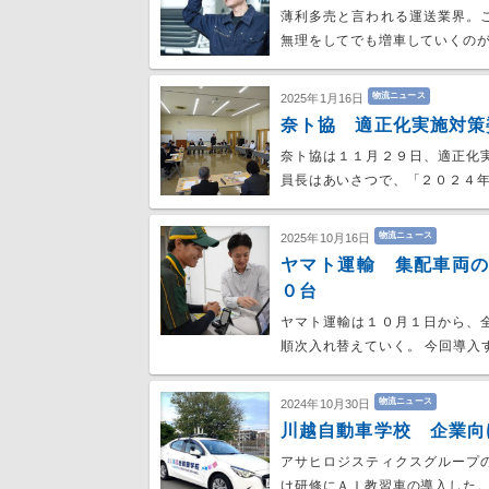
薄利多売と言われる運送業界。
無理をしてでも増車していくの
物流ニュース
2025年1月16日
奈ト協 適正化実施対策
奈ト協は１１月２９日、適正化
員長はあいさつで、「２０２４
物流ニュース
2025年10月16日
ヤマト運輸 集配車両
０台
ヤマト運輸は１０月１日から、
順次入れ替えていく。 今回導入
物流ニュース
2024年10月30日
川越自動車学校 企業向
アサヒロジスティクスグループ
け研修にＡＩ教習車の導入した。