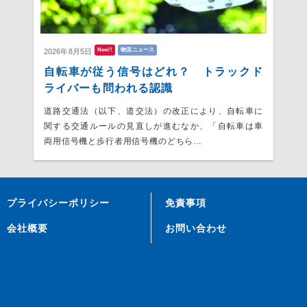
New!!
物流ニュース
2026年8月5日
自転車が従う信号はどれ？ トラックド
ライバーも問われる認識
道路交通法（以下、道交法）の改正により、自転車に
関する交通ルールの見直しが進むなか、「自転車は車
両用信号機と歩行者用信号機のどちら...
プライバシーポリシー
免責事項
会社概要
お問い合わせ