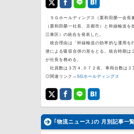
ＳＧホールディングス（栗和田榮一会長兼
（栗和田榮一社長、京都市）と幹線輸送を
江東区）の統合を発表した。
統合理由は「幹線輸送の効率的な運用を行
便による吸収合併の形をとる。統合時期は
が社長を務める。
社員数は３万４,０７２名、車両台数は２
◎関連リンク→
SGホールディングス
｢物流ニュース｣の 月別記事一