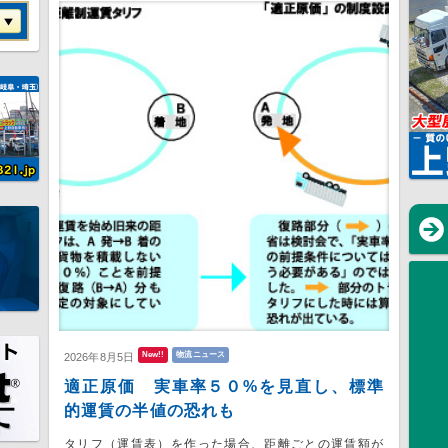
New!!
物流ニュース
2026年8月5日
適正原価 実車率５０%を見直し、標準
的運賃の半値の恐れも
タリフ（運賃表）を作った場合、距離ごとの運賃額が