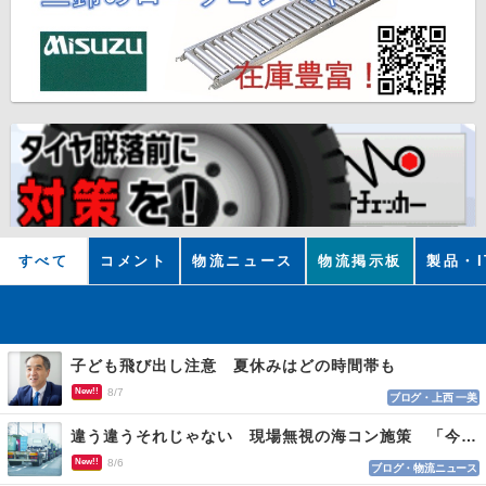
すべて
コメント
物流ニュース
物流掲示板
製品・I
子ども飛び出し注意 夏休みはどの時間帯も
New!!
8/7
ブログ・上西 一美
違う違うそれじゃない 現場無視の海コン施策 「今でも平均２～３時間は待つ」
New!!
8/6
ブログ・物流ニュース