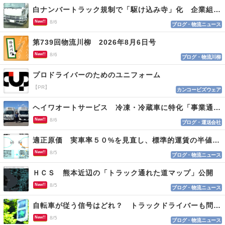
白ナンバートラック規制で「駆け込み寺」化 企業組合が入会基準を見直しへ
New!!
8/6
ブログ・物流ニュース
第739回物流川柳 2026年8月6日号
New!!
8/6
ブログ・物流川柳
プロドライバーのためのユニフォーム
【PR】
カンコービズウェア
ヘイワオートサービス 冷凍・冷蔵車に特化「事業通じ貢献目指す」
New!!
8/6
ブログ・運送会社
適正原価 実車率５０%を見直し、標準的運賃の半値の恐れも
New!!
8/5
ブログ・物流ニュース
ＨＣＳ 熊本近辺の「トラック通れた道マップ」公開
New!!
8/5
ブログ・物流ニュース
自転車が従う信号はどれ？ トラックドライバーも問われる認識
New!!
8/5
ブログ・物流ニュース