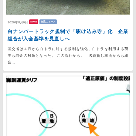
New!!
物流ニュース
2026年8月6日
白ナンバートラック規制で「駆け込み寺」化 企業
組合が入会基準を見直しへ
国交省は４月から白トラに対する規制を強化。白トラを利用する荷
主も罰金の対象となった。 この流れから、「名義貸し車両からも組
合...