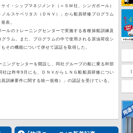
イケイ・シップマネジメント（＝ＳＭ社、シンガポール）
トノルスケベリタス（ＤＮＶ）」から船員研修プログラム
と発表。
ールのトレーニングセンターで実施する各種操船訓練及
ログラム。また、プログラムの中で使用される原油荷役シ
てもその機能について併せて認証を取得した。
ーニングセンターを開設し、同社グループの船に乗る幹部
【
同社は昨年9月にも、ＤＮＶからＬＮＧ船船員研修につい
船員訓練要件に関する統一規格）」の認証を受けている。