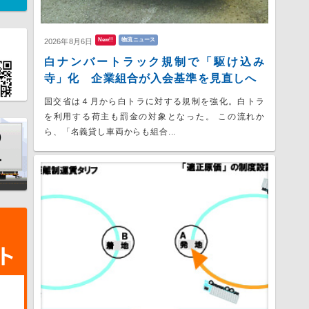
New!!
物流ニュース
2026年8月6日
白ナンバートラック規制で「駆け込み
寺」化 企業組合が入会基準を見直しへ
国交省は４月から白トラに対する規制を強化。白トラ
を利用する荷主も罰金の対象となった。 この流れか
ら、「名義貸し車両からも組合...