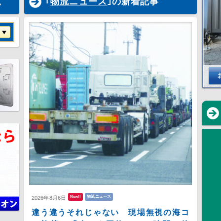
覧
｢
物流ニュース
｣の新着記事
New!!
物流ニュース
2026年8月6日
違う違うそれじゃない 現場無視の海コ