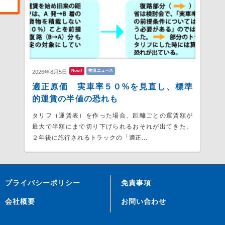
New!!
物流ニュース
2026年8月5日
適正原価 実車率５０%を見直し、標準
的運賃の半値の恐れも
タリフ（運賃表）を作った場合、距離ごとの運賃額が
最大で半額にまで切り下げられるおそれが出てきた。
２年後に施行されるトラックの「適正...
プライバシーポリシー
免責事項
会社概要
お問い合わせ