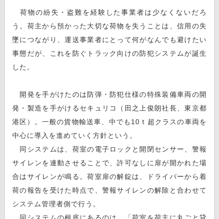
荷物の紛失・盗難を経験した事業者は少なくないだろ
う。荷主から預かった大切な荷物を失うことは、信用の失
墜につながり、運送事業者にとって何がなんでも避けたい
事態だが、これを防ぐトラック向けの防犯システムが誕生
した。
開発を手がけたのは防弾・防犯仕様の特殊装備車両の開
発・製造を手がけるセキュリコ（田之上俊朗社長、東京都
港区）。一般の貨物輸送車、中でも10ｔ超クラスの車両を
中心に導入を進めていく方針という。
同システムは、荷室の電子ロックと開閉センサー、警報
サイレンを連動させることで、許可なしに扉が開かれた場
合はサイレンが鳴る。荷室扉の解錠は、ドライバーから着
荷の報告を受けた時点で、警報サイレンの解除と合わせて
システム管理者側で行う。
同システムの根底にあるのは、「荷室を荷主に丸ごと貸