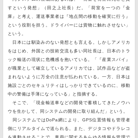
すという発想」（田之上社長）だ。「荷室を一つの『金
庫』と考え、運送事業者は『地点間の移動を確実に行う』
という役割を担う。ドライバーには貨物に触れさせない」
という。
日本には馴染みのない発想とも言える。しかしアメリカ
をはじめ、外国との技術交流も多い同社長は、日本のトラ
ック輸送の現状に危機感を抱いている。「『産業スパイ』
が職業として確立しているアメリカでは、試作品などが盗
まれないように万全の注意が払われている。一方、日本は
施設ごとのセキュリティはしっかりできているのに、移動
中の警備は手薄になっている」と指摘する。
そこで、「現金輸送車などの開発で蓄積してきたノウハ
ウを生かして、同システムの開発に取り組んだ」という。
同システムではDoPa網により、GPS位置情報も管理者
側にリアルタイムで送られる。また、デジタコやドラレコ
を連動させることで、車両に関するあらゆる情報を管理で