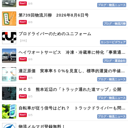
New!!
8/6
ブログ・物流ニュース
第739回物流川柳 2026年8月6日号
New!!
8/6
ブログ・物流川柳
プロドライバーのためのユニフォーム
【PR】
カンコービズウェア
ヘイワオートサービス 冷凍・冷蔵車に特化「事業通じ貢献目指す」
New!!
8/6
ブログ・運送会社
適正原価 実車率５０%を見直し、標準的運賃の半値の恐れも
New!!
8/5
ブログ・物流ニュース
ＨＣＳ 熊本近辺の「トラック通れた道マップ」公開
New!!
8/5
ブログ・物流ニュース
自転車が従う信号はどれ？ トラックドライバーも問われる認識
New!!
8/5
ブログ・物流ニュース
物流メルマガ登録無料！