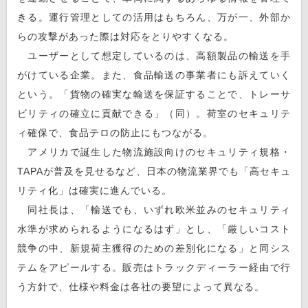
きる。運行管理としての活用はもちろん、万が一、外部か
らの攻撃があった際は対応をとりやすくなる。
ユーザーとして想定しているのは、高額製品の輸送を手
がけている企業。また、食品輸送の事業者にも訴えていく
という。「貨物の確実な輸送を保証することで、トレーサ
ビリティの確立に貢献できる」（同）。荷室のセキュリテ
ィ確保で、食品テロの防止にもつながる。
アメリカで誕生した物流施設向けのセキュリティ規格・
TAPAが普及を見せるなど、日本の物流業界でも「高セキュ
リティ化」は確実に進んでいる。
同社長は、「輸送でも、いずれ欧米並みのセキュリティ
水準が求められるようになるはず」とし、「厳しいコスト
競争の中、新規荷主獲得のための差別化になる」と同シス
テムをアピールする。販売はトラックディーラー経由で行
う方針で、仕様や料金は各社の要望によって異なる。