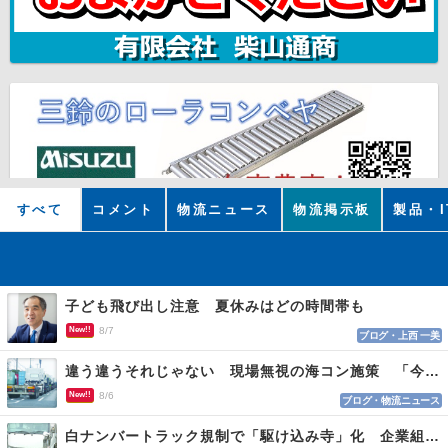
すべて
コメント
物流ニュース
物流掲示板
製品・I
子ども飛び出し注意 夏休みはどの時間帯も
New!!
8/7
ブログ・上西 一美
違う違うそれじゃない 現場無視の海コン施策 「今でも平均２～３時間は待つ」
New!!
8/6
ブログ・物流ニュース
白ナンバートラック規制で「駆け込み寺」化 企業組合が入会基準を見直しへ