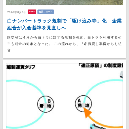
New!!
物流ニュース
2026年8月6日
白ナンバートラック規制で「駆け込み寺」化 企業
組合が入会基準を見直しへ
国交省は４月から白トラに対する規制を強化。白トラを利用する荷
主も罰金の対象となった。 この流れから、「名義貸し車両からも組
合...