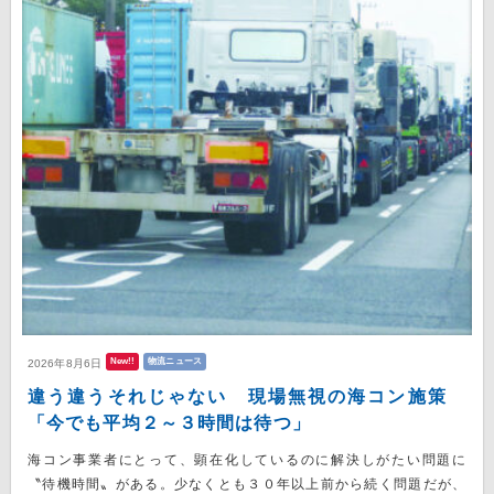
New!!
物流ニュース
2026年8月6日
違う違うそれじゃない 現場無視の海コン施策
「今でも平均２～３時間は待つ」
海コン事業者にとって、顕在化しているのに解決しがたい問題に
〝待機時間〟がある。少なくとも３０年以上前から続く問題だが、