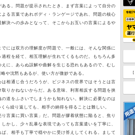
がある。問題が提示されたとき、まず言葉によって自分の
による言葉であれボディ・ランゲージであれ、問題の核心
題解決への歩みとなって、そこからお互いの言葉によるや
までには双方の理解度が問題で、一般には、そんな関係に
う過程を経て、相互理解が生れてくるものだ。もちろん多
ゆえに、あらぬ誤解や曲解を生じる恐れもあるので、むし
【
省略や沈黙もあるが、使い方が微妙である。
は相通じ合うだろうが、ビジネスの世界ではそうとは言
け取りかねないからだ。ある意味、利害相反する問題を挟
協の道をふさいでしまうかも知れない。解決に必要なのは
いくら繰り返しても、相手の納得を得ることは難しい。
り言葉に買い言葉」だ。問題が膠着状態に陥ると、焦り
。しかし、少々乱暴な表現であっても言葉遣いを丁寧に、
れば、相手も丁寧で穏やかに受け答えしてくれる。まして