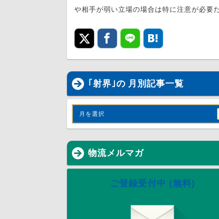
や相手が弱い立場の場合は特に注意が必要
｢射界｣の 月別記事一覧
月を選択
物流メルマガ
ご登録受付中 (無料)