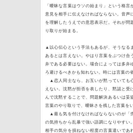
「曖昧な言葉はウソの始まり」という格言
意見を相手に伝えなければならない。音声
を理解したうえでの意思表示だ。それが問
り取りが始まる。
▲以心伝心という手法もあるが、そうなる
あるとは言えない。やはり言葉をぶつけ合
弁である必要はない。場合によっては多弁
ろ避けるべきかも知れない。時には言葉の
▲恋人同士なら、お互いが黙っていても心
えない。沈黙が拒否を表したり、黙認と受
んで沈黙することで、問題解決あるいは妥
言葉のやり取りで、曖昧さを残した言葉を
▲最も気を付けなければならないのが「売
の気持ちから乱暴で強い語調になりやすい
相手の気分を損ねない程度の言葉遣いであ