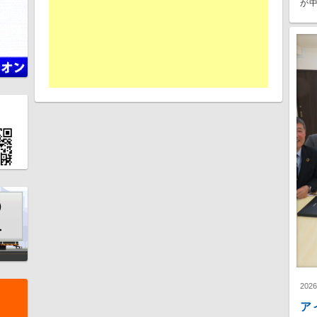
が中
202
ア