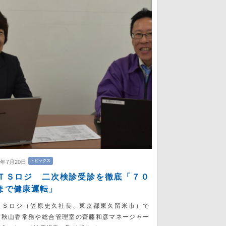
トピックス
6年7月20日
ＴＳロジ 二次検診受診を徹底「７０
まで健康運転」
ＴＳロジ（笠原史久社長、東京都東久留米市）で
、秋山香常務や総合管理室の齋藤和彦マネージャー