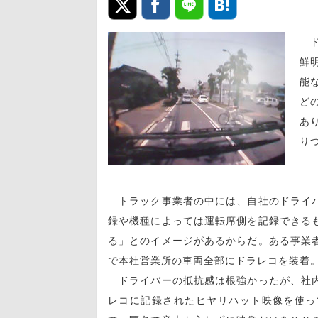
ド
鮮
能
ど
あ
り
トラック事業者の中には、自社のドライバ
録や機種によっては運転席側を記録できる
る」とのイメージがあるからだ。ある事業
で本社営業所の車両全部にドラレコを装着
ドライバーの抵抗感は根強かったが、社内
レコに記録されたヒヤリハット映像を使っ