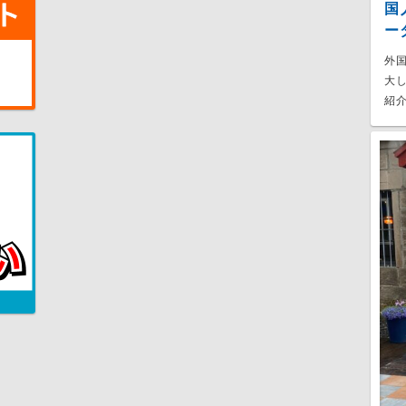
国
ー
外
大
紹介