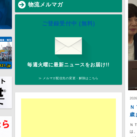
物流メルマガ
ご登録受付中 (無料)
毎週火曜に最新ニュースをお届け!!
≫ メルマガ配信先の変更・解除はこちら
202
Ｎ
歳
Ｎ
は