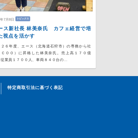
トピックス
6年7月8日
ース新社長 林美奈氏 カフェ経営で培
た視点を活かす
０２６年度、エース（北海道石狩市）の専務から社
（ＣＯＯ）に昇格した林美奈氏。売上高１７０億
従業員１７００人、車両８４０台の...
特定商取引法に基づく表記