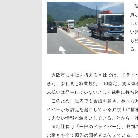
運
員
し
い
も
る
大阪市に本社を構えるＡ社では、ドライバ
きた。会社側も就業規則・36協定、賃金体
未払いは発生していないとして裁判に持ち
このため、社内でも会議を開き、様々な対
イバーから訴えを起こしている弁護士に情
りえない情報が漏えいしていることから、
同社社長は「一部のドライバーは、裁判の
の動きを全て原告の関係者に伝えている。