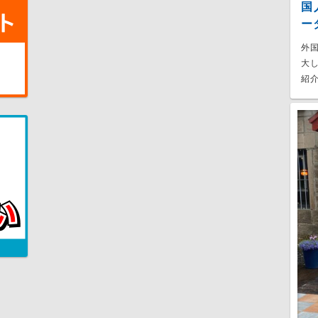
国
ー
外
大
紹介