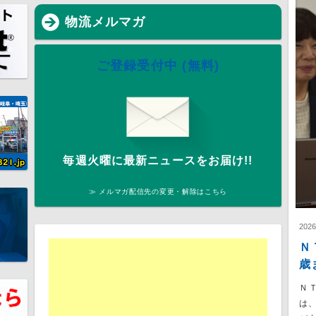
物流メルマガ
ご登録受付中 (無料)
毎週火曜に最新ニュースをお届け!!
≫ メルマガ配信先の変更・解除はこちら
202
Ｎ
歳
Ｎ
は