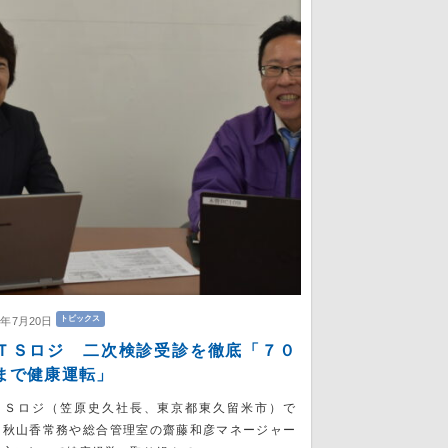
トピックス
6年7月20日
ＴＳロジ 二次検診受診を徹底「７０
まで健康運転」
ＴＳロジ（笠原史久社長、東京都東久留米市）で
、秋山香常務や総合管理室の齋藤和彦マネージャー