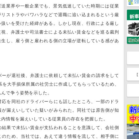
送業界や一般企業でも、景気低迷していた時期には従業
がリストラやパワハラなどで退職に追い込まれるという厳
い扱いを受けた経緯がある。しかし現在、行政による厳し
監視、弁護士や司法書士による未払い賃金などを巡る裁判
発生し、雇う側と雇われる側の立場が逆転している感があ
。
【
ーが退社後、弁護士に依頼して未払い賃金の請求をして
系を大手損保所属の社労士に作成してもらっているため、
込んで争う姿勢を示した。
応を同社のドライバーらにも話したところ、一部のドラ
報が漏えいしていた疑いがみられた。同社では原告側が知
社内情報を漏えいしている従業員の存在を把握した。
結果で未払い賃金が支払われることを意識して、会社側
このため、当社では、あえて違う情報を流して、相手側に