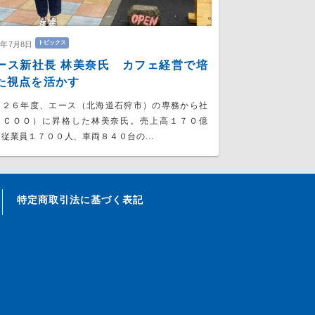
トピックス
6年7月8日
ース新社長 林美奈氏 カフェ経営で培
た視点を活かす
０２６年度、エース（北海道石狩市）の専務から社
（ＣＯＯ）に昇格した林美奈氏。売上高１７０億
従業員１７００人、車両８４０台の...
特定商取引法に基づく表記