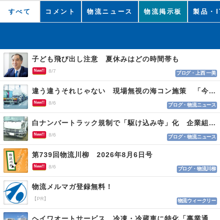
すべて
コメント
物流ニュース
物流掲示板
製品・I
子ども飛び出し注意 夏休みはどの時間帯も
New!!
8/7
ブログ・上西 一美
違う違うそれじゃない 現場無視の海コン施策 「今でも平均２～３時間は待つ」
New!!
8/6
ブログ・物流ニュース
白ナンバートラック規制で「駆け込み寺」化 企業組合が入会基準を見直しへ
New!!
8/6
ブログ・物流ニュース
第739回物流川柳 2026年8月6日号
New!!
8/6
ブログ・物流川柳
物流メルマガ登録無料！
【PR】
物流ウィークリー
ヘイワオートサービス 冷凍・冷蔵車に特化「事業通じ貢献目指す」