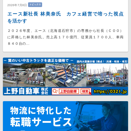
トピックス
2026年7月8日
エース新社長 林美奈氏 カフェ経営で培った視点
を活かす
２０２６年度、エース（北海道石狩市）の専務から社長（ＣＯＯ）
に昇格した林美奈氏。売上高１７０億円、従業員１７００人、車両
８４０台の...