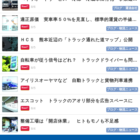
New!!
8/6
ブログ・運送会社
適正原価 実車率５０%を見直し、標準的運賃の半値の恐れも
New!!
8/5
ブログ・物流ニュース
ＨＣＳ 熊本近辺の「トラック通れた道マップ」公開
New!!
8/5
ブログ・物流ニュース
自転車が従う信号はどれ？ トラックドライバーも問われる認識
New!!
8/5
ブログ・物流ニュース
アイリスオーヤマなど 自動トラックと貨物列車連携
New!!
8/5
ブログ・物流ニュース
エスコット トラックのアオリ部分を広告スペースに
New!!
8/4
ブログ・物流ニュース
整備工場は「開店休業」 ヒトもモノも不足感
New!!
8/4
ブログ・物流ニュース