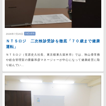
トピックス
2026年7月20日
ＮＴＳロジ 二次検診受診を徹底「７０歳まで健康
運転」
ＮＴＳロジ（笠原史久社長、東京都東久留米市）では、秋山香常務
や総合管理室の齋藤和彦マネージャーが中心になって健康経営に取
り組んでい...