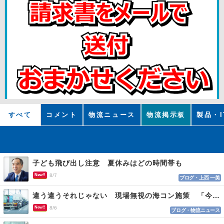
すべて
コメント
物流ニュース
物流掲示板
製品・I
子ども飛び出し注意 夏休みはどの時間帯も
New!!
8/7
ブログ・上西 一美
違う違うそれじゃない 現場無視の海コン施策 「今でも平均２～３時間は待つ」
New!!
8/6
ブログ・物流ニュース