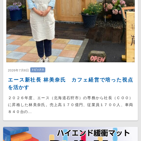
トピックス
2026年7月8日
エース新社長 林美奈氏 カフェ経営で培った視点
を活かす
２０２６年度、エース（北海道石狩市）の専務から社長（ＣＯＯ）
に昇格した林美奈氏。売上高１７０億円、従業員１７００人、車両
８４０台の...