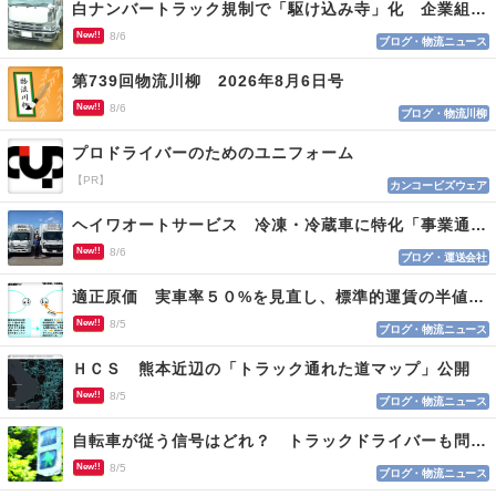
白ナンバートラック規制で「駆け込み寺」化 企業組合が入会基準を見直しへ
New!!
8/6
ブログ・物流ニュース
第739回物流川柳 2026年8月6日号
New!!
8/6
ブログ・物流川柳
プロドライバーのためのユニフォーム
【PR】
カンコービズウェア
ヘイワオートサービス 冷凍・冷蔵車に特化「事業通じ貢献目指す」
New!!
8/6
ブログ・運送会社
適正原価 実車率５０%を見直し、標準的運賃の半値の恐れも
New!!
8/5
ブログ・物流ニュース
ＨＣＳ 熊本近辺の「トラック通れた道マップ」公開
New!!
8/5
ブログ・物流ニュース
自転車が従う信号はどれ？ トラックドライバーも問われる認識
New!!
8/5
ブログ・物流ニュース