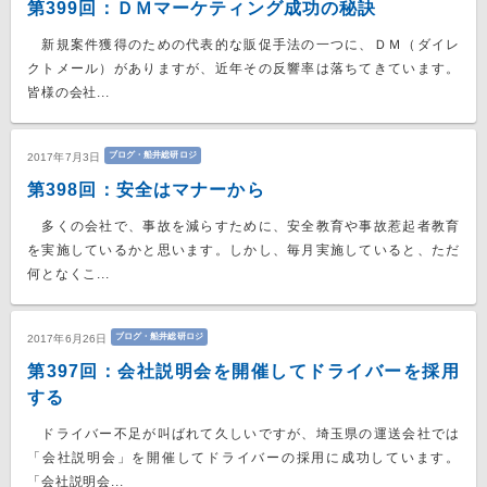
第399回：ＤＭマーケティング成功の秘訣
新規案件獲得のための代表的な販促手法の一つに、ＤＭ（ダイレ
クトメール）がありますが、近年その反響率は落ちてきています。
皆様の会社...
ブログ・船井総研ロジ
2017年7月3日
第398回：安全はマナーから
多くの会社で、事故を減らすために、安全教育や事故惹起者教育
を実施しているかと思います。しかし、毎月実施していると、ただ
何となくこ...
ブログ・船井総研ロジ
2017年6月26日
第397回：会社説明会を開催してドライバーを採用
する
ドライバー不足が叫ばれて久しいですが、埼玉県の運送会社では
「会社説明会」を開催してドライバーの採用に成功しています。
「会社説明会...