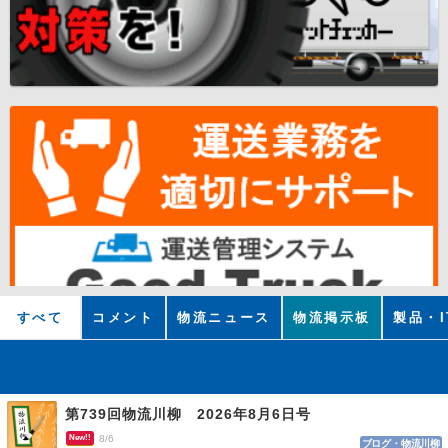
すべて
コメント
物流ニュース
物流掲示板
製品・I
第739回物流川柳 2026年8月6日号
New!!
8/6
ブログ・物流川柳