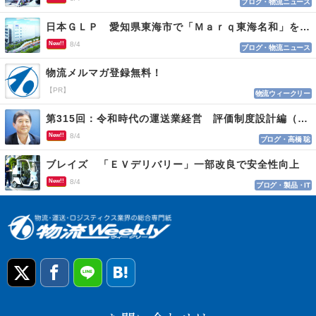
ブログ・物流ニュース
日本ＧＬＰ 愛知県東海市で「Ｍａｒｑ東海名和」を開発
New!!
8/4
ブログ・物流ニュース
物流メルマガ登録無料！
【PR】
物流ウィークリー
第315回：令和時代の運送業経営 評価制度設計編（１１５）
New!!
8/4
ブログ・高橋 聡
ブレイズ 「ＥＶデリバリー」一部改良で安全性向上
New!!
8/4
ブログ・製品・IT