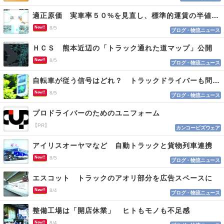
適正原価 実車率５０%を見直し、標準的運賃の半値の恐れも
New!!
8/5
ブログ・物流ニュース
ＨＣＳ 熊本近辺の「トラック通れた道マップ」公開
New!!
8/5
ブログ・物流ニュース
自転車が従う信号はどれ？ トラックドライバーも問われる認識
New!!
8/5
ブログ・物流ニュース
プロドライバーのためのユニフォーム
【PR】
カンコービズウェア
アイリスオーヤマなど 自動トラックと貨物列車連携
New!!
8/5
ブログ・物流ニュース
エスコット トラックのアオリ部分を広告スペースに
New!!
8/4
ブログ・物流ニュース
整備工場は「開店休業」 ヒトもモノも不足感
New!!
8/4