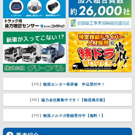
【PR】
物流センター長研修 申込受付中！
【PR】
協力会社募集中です！【物流掲示板】
【PR】
物流メルマガ登録受付中【無料！】