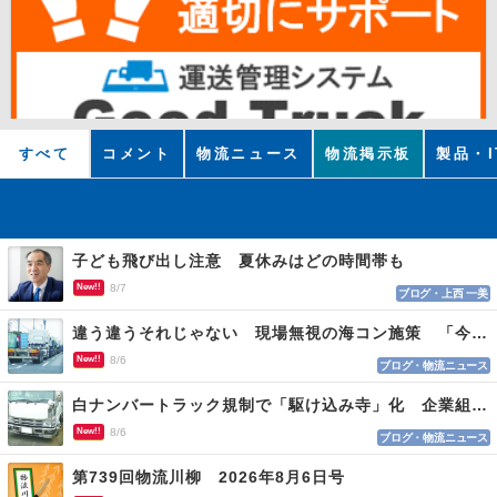
すべて
コメント
物流ニュース
物流掲示板
製品・I
子ども飛び出し注意 夏休みはどの時間帯も
New!!
8/7
ブログ・上西 一美
違う違うそれじゃない 現場無視の海コン施策 「今でも平均２～３時間は待つ」
New!!
8/6
ブログ・物流ニュース
白ナンバートラック規制で「駆け込み寺」化 企業組合が入会基準を見直しへ
New!!
8/6
ブログ・物流ニュース
第739回物流川柳 2026年8月6日号