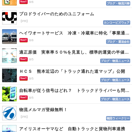
New!!
8/6
ブログ・物流川柳
プロドライバーのためのユニフォーム
【PR】
カンコービズウェア
ヘイワオートサービス 冷凍・冷蔵車に特化「事業通じ貢献目指す」
New!!
8/6
ブログ・運送会社
適正原価 実車率５０%を見直し、標準的運賃の半値の恐れも
New!!
8/5
ブログ・物流ニュース
ＨＣＳ 熊本近辺の「トラック通れた道マップ」公開
New!!
8/5
ブログ・物流ニュース
自転車が従う信号はどれ？ トラックドライバーも問われる認識
New!!
8/5
ブログ・物流ニュース
物流メルマガ登録無料！
【PR】
物流ウィークリー
アイリスオーヤマなど 自動トラックと貨物列車連携