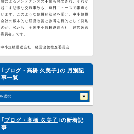
影響によるメンテナンスの不備も懸念され、それが
き起こす悲惨な交通事故も、連日ニュースで報道さ
ています。このような危機的状況を受け、中小規模
送会社の根本的な経営改善と救済を目的として発足
たのが、私たち「全国中小規模運送会社 経営改善
進委員会」です。
国中小規模運送会社 経営改善推進委員会
｢ブログ・高橋 久美子｣の 月別記
事一覧
を選択
｢
ブログ・高橋 久美子
｣の新着記
事