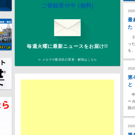
ご登録受付中 (無料)
202
最
た
２
っ
毎週火曜に最新ニュースをお届け!!
も、
≫ メルマガ配信先の変更・解除はこちら
202
第
と
中
ー
回の
202
第