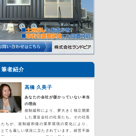
筆者紹介
高橋 久美子
あなたの会社が儲かっていない本当
の理由
規制緩和により、夢大きく独立開業
した運送会社の社長たち。その社長
んたちが、規制緩和後の業界環境の変化により、
、とても厳しい状況に立たされています。経営不振