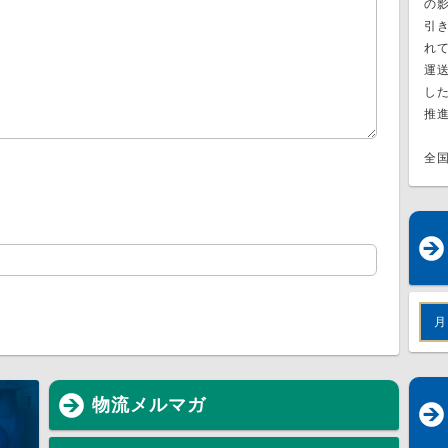
の
引
れ
運
し
推
全
月
物流メルマガ