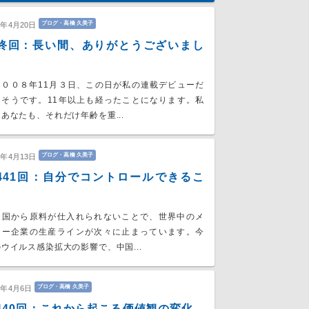
ブログ・高橋 久美子
0年4月20日
終回：長い間、ありがとうございまし
００８年11月３日、この日が私の連載デビューだ
たそうです。11年以上も経ったことになります。私
あなたも、それだけ年齢を重...
ブログ・高橋 久美子
0年4月13日
441回：自分でコントロールできるこ
国から原料が仕入れられないことで、世界中のメ
カー企業の生産ラインが次々に止まっています。今
ウイルス感染拡大の影響で、中国...
ブログ・高橋 久美子
0年4月6日
440回：これから起こる価値観の変化