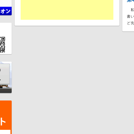
私
書
ど先