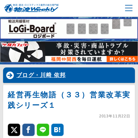
ブログ・川﨑 依邦
経営再生物語（３３）営業改革実
践シリーズ１
2013年11月22日