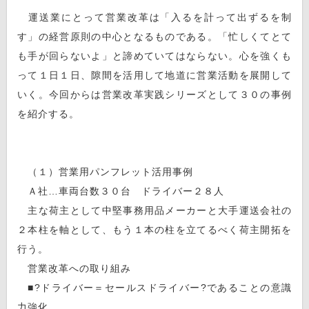
運送業にとって営業改革は「入るを計って出ずるを制
す」の経営原則の中心となるものである。「忙しくてとて
も手が回らないよ」と諦めていてはならない。心を強くも
って１日１日、隙間を活用して地道に営業活動を展開して
いく。今回からは営業改革実践シリーズとして３０の事例
を紹介する。
（１）営業用パンフレット活用事例
Ａ社…車両台数３０台 ドライバー２８人
主な荷主として中堅事務用品メーカーと大手運送会社の
２本柱を軸として、もう１本の柱を立てるべく荷主開拓を
行う。
営業改革への取り組み
■?ドライバー＝セールスドライバー?であることの意識
力強化