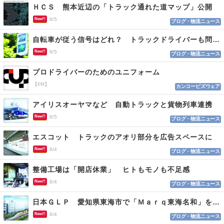
ＨＣＳ 熊本近辺の「トラック通れた道マップ」公開
New!!
8/5
ブログ・物流ニュース
自転車が従う信号はどれ？ トラックドライバーも問われる認識
New!!
8/5
ブログ・物流ニュース
プロドライバーのためのユニフォーム
【PR】
カンコービズウェア
アイリスオーヤマなど 自動トラックと貨物列車連携
New!!
8/5
ブログ・物流ニュース
エスコット トラックのアオリ部分を広告スペースに
New!!
8/4
ブログ・物流ニュース
整備工場は「開店休業」 ヒトもモノも不足感
New!!
8/4
ブログ・物流ニュース
日本ＧＬＰ 愛知県東海市で「Ｍａｒｑ東海名和」を開発
New!!
8/4
ブログ・物流ニュース