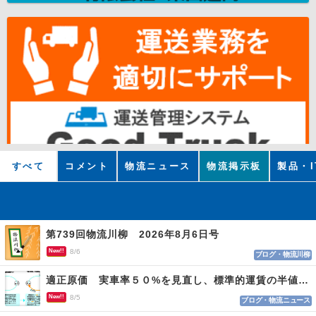
すべて
コメント
物流ニュース
物流掲示板
製品・I
第739回物流川柳 2026年8月6日号
New!!
8/6
ブログ・物流川柳
適正原価 実車率５０%を見直し、標準的運賃の半値の恐れも
New!!
8/5
ブログ・物流ニュース