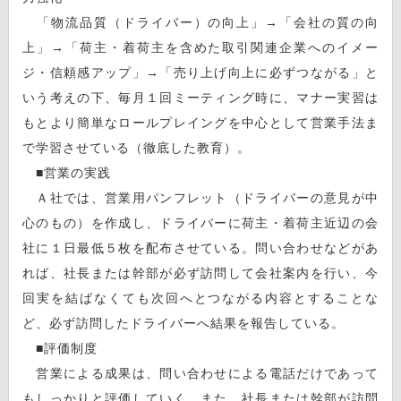
「物流品質（ドライバー）の向上」→「会社の質の向
上」→「荷主・着荷主を含めた取引関連企業へのイメー
ジ・信頼感アップ」→「売り上げ向上に必ずつながる」と
いう考えの下、毎月１回ミーティング時に、マナー実習は
もとより簡単なロールプレイングを中心として営業手法ま
で学習させている（徹底した教育）。
■営業の実践
Ａ社では、営業用パンフレット（ドライバーの意見が中
心のもの）を作成し、ドライバーに荷主・着荷主近辺の会
社に１日最低５枚を配布させている。問い合わせなどがあ
れば、社長または幹部が必ず訪問して会社案内を行い、今
回実を結ばなくても次回へとつながる内容とすることな
ど、必ず訪問したドライバーへ結果を報告している。
■評価制度
営業による成果は、問い合わせによる電話だけであって
もしっかりと評価していく。また、社長または幹部が訪問