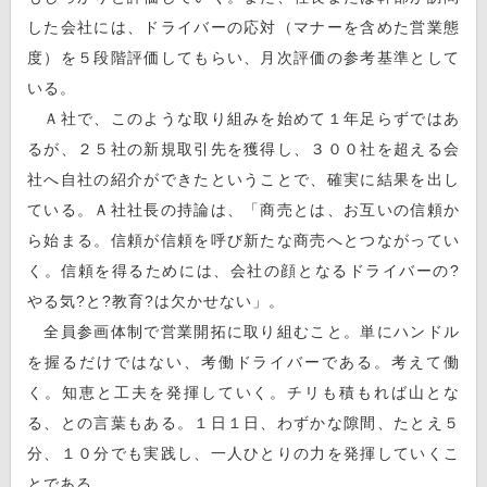
した会社には、ドライバーの応対（マナーを含めた営業態
度）を５段階評価してもらい、月次評価の参考基準として
いる。
Ａ社で、このような取り組みを始めて１年足らずではあ
るが、２５社の新規取引先を獲得し、３００社を超える会
社へ自社の紹介ができたということで、確実に結果を出し
ている。Ａ社社長の持論は、「商売とは、お互いの信頼か
ら始まる。信頼が信頼を呼び新たな商売へとつながってい
く。信頼を得るためには、会社の顔となるドライバーの?
やる気?と?教育?は欠かせない」。
全員参画体制で営業開拓に取り組むこと。単にハンドル
を握るだけではない、考働ドライバーである。考えて働
く。知恵と工夫を発揮していく。チリも積もれば山とな
る、との言葉もある。１日１日、わずかな隙間、たとえ５
分、１０分でも実践し、一人ひとりの力を発揮していくこ
とである。