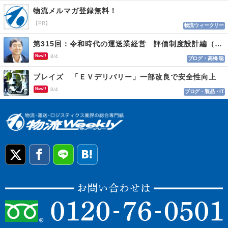
物流メルマガ登録無料！
【PR】
物流ウィークリー
第315回：令和時代の運送業経営 評価制度設計編（１１５）
New!!
8/4
ブログ・高橋 聡
ブレイズ 「ＥＶデリバリー」一部改良で安全性向上
New!!
8/4
ブログ・製品・IT