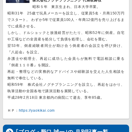
株式会社ノグチプランニング 代表取締役
昭和５年 東京生まれ、日本大学卒業。
昭和31年 25歳で玩具メーカーを設立し、従業員5名・月商150万円
でスタート。 わずか5年で従業員100人・年商12億円を売り上げるま
でに成長させる。
しかし、ドルショックと放漫経営がたたり、昭和52年に倒産。自宅
や工場などの全資産を処分して負債を処理し、会社を畳む。
翌53年、倒産経験者同士が助け合う倒産者の会設立を呼び掛け、
『八起会』を設立。
弁護士や税理士、再起に成功した会員らが無料で電話相談に乗る
『倒産１１０番』を開設。
再起・整理などの実務的なアドバイスや経験談を交えた人生相談を
無料で奉仕している。
昭和59年 株式会社ノグチプランニングを設立し、再起をはかり、
執筆活動や全国各地で講演活動を展開している。
平成28年2月18日 東京都内の病院にて逝去、享年85歳。
ＨＰ：
https://yaokikai.com