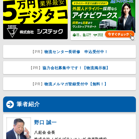
【PR】
物流センター長研修 申込受付中！
【PR】
協力会社募集中です！【物流掲示板】
【PR】
物流メルマガ登録受付中【無料！】
筆者紹介
野口 誠一
八起会 会長