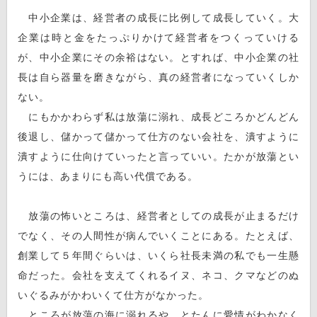
中小企業は、経営者の成長に比例して成長していく。大
企業は時と金をたっぷりかけて経営者をつくっていける
が、中小企業にその余裕はない。とすれば、中小企業の社
長は自ら器量を磨きながら、真の経営者になっていくしか
ない。
にもかかわらず私は放蕩に溺れ、成長どころかどんどん
後退し、儲かって儲かって仕方のない会社を、潰すように
潰すように仕向けていったと言っていい。たかが放蕩とい
うには、あまりにも高い代償である。
放蕩の怖いところは、経営者としての成長が止まるだけ
でなく、その人間性が病んでいくことにある。たとえば、
創業して５年間ぐらいは、いくら社長未満の私でも一生懸
命だった。会社を支えてくれるイヌ、ネコ、クマなどのぬ
いぐるみがかわいくて仕方がなかった。
ところが放蕩の海に溺れるや、とたんに愛情がわかなく