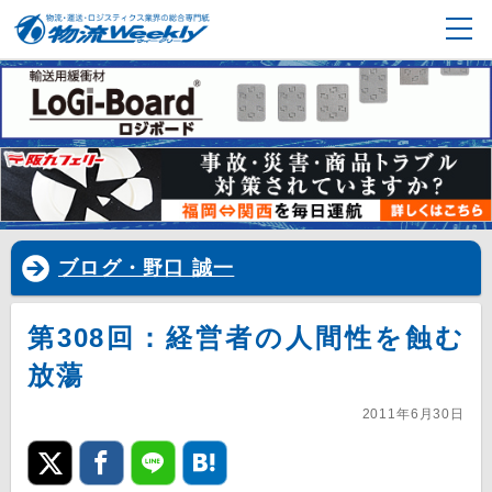
ブログ・野口 誠一
第308回：経営者の人間性を蝕む
放蕩
2011年6月30日