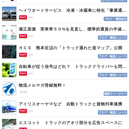
カンコービズウェア
ヘイワオートサービス 冷凍・冷蔵車に特化「事業通じ貢献目指す」
New!!
8/6
ブログ・運送会社
適正原価 実車率５０%を見直し、標準的運賃の半値の恐れも
New!!
8/5
ブログ・物流ニュース
ＨＣＳ 熊本近辺の「トラック通れた道マップ」公開
New!!
8/5
ブログ・物流ニュース
自転車が従う信号はどれ？ トラックドライバーも問われる認識
New!!
8/5
ブログ・物流ニュース
物流メルマガ登録無料！
【PR】
物流ウィークリー
アイリスオーヤマなど 自動トラックと貨物列車連携
New!!
8/5
ブログ・物流ニュース
エスコット トラックのアオリ部分を広告スペースに