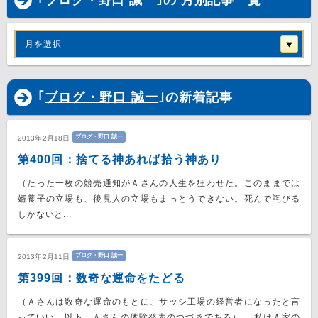
｢ブログ・野口 誠一｣の 月別記事一覧
月を選択
｢
ブログ・野口 誠一
｣の新着記事
ブログ・野口 誠一
2013年2月18日
第400回：捨てる神あれば拾う神あり
（たった一枚の競売通知がＡさんの人生を狂わせた。このままでは
婿養子の立場も、後見人の立場もまっとうできない。死んで詫びる
しかないと...
ブログ・野口 誠一
2013年2月11日
第399回：数奇な運命をたどる
（Ａさんは数奇な運命のもとに、サッシ工場の経営者になったと言
っていい。以下、Ａさんの体験発表のつづきである） 私はＡ家の