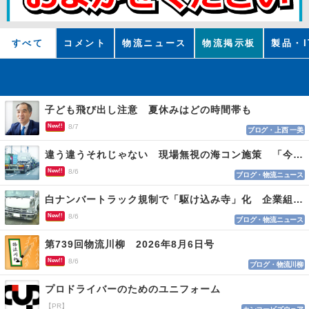
すべて
コメント
物流ニュース
物流掲示板
製品・I
子ども飛び出し注意 夏休みはどの時間帯も
New!!
8/7
ブログ・上西 一美
違う違うそれじゃない 現場無視の海コン施策 「今でも平均２～３時間は待つ」
New!!
8/6
ブログ・物流ニュース
白ナンバートラック規制で「駆け込み寺」化 企業組合が入会基準を見直しへ
New!!
8/6
ブログ・物流ニュース
第739回物流川柳 2026年8月6日号
New!!
8/6
ブログ・物流川柳
プロドライバーのためのユニフォーム
【PR】