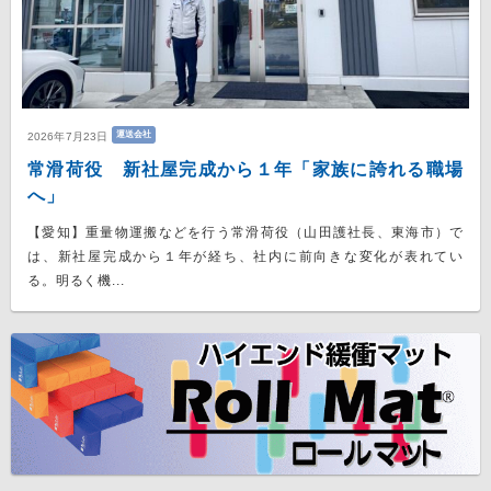
運送会社
2026年7月23日
常滑荷役 新社屋完成から１年「家族に誇れる職場
へ」
【愛知】重量物運搬などを行う常滑荷役（山田護社長、東海市）で
は、新社屋完成から１年が経ち、社内に前向きな変化が表れてい
る。明るく機...