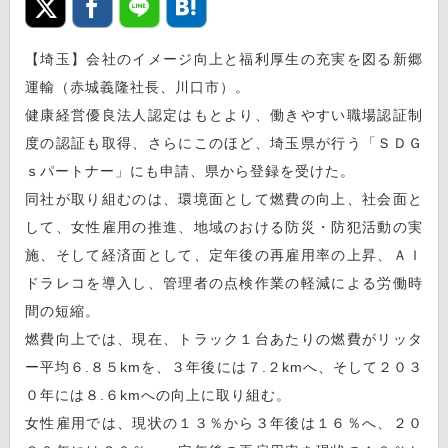
【埼玉】会社のイメージ向上と福利厚生の充実を図る新郷
運輸（赤城義隆社長、川口市）。
健康経営優良法人認定はもとより、働きやすい職場認証制
度の認証も取得、さらにこのほど、埼玉県が行う「ＳＤＧ
ｓパートナー」にも申請、県から登録を受けた。
同社が取り組むのは、環境面として燃費の向上、社会面と
して、女性雇用の推進、地域のおける防災・防犯活動の実
施、そして経済面として、定年後の再雇用率の上昇、ＡＩ
ドラレコを導入し、管理者の点検作業の軽減による労働時
間の短縮。
燃費向上では、現在、トラック１台あたりの燃費がリッタ
ー平均６.８５kmを、３年後には７.２kmへ、そして２０３
０年には８.６kmへの向上に取り組む。
女性雇用では、現状の１３％から３年後は１６％へ、２０