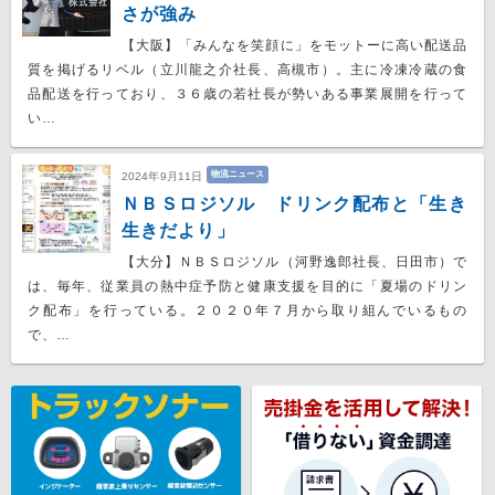
さが強み
【大阪】「みんなを笑顔に」をモットーに高い配送品
質を掲げるリベル（立川龍之介社長、高槻市）。主に冷凍冷蔵の食
品配送を行っており、３６歳の若社長が勢いある事業展開を行って
い…
物流ニュース
2024年9月11日
ＮＢＳロジソル ドリンク配布と「生き
生きだより」
【大分】ＮＢＳロジソル（河野逸郎社長、日田市）で
は、毎年、従業員の熱中症予防と健康支援を目的に「夏場のドリン
ク配布」を行っている。２０２０年７月から取り組んでいるもの
で、…