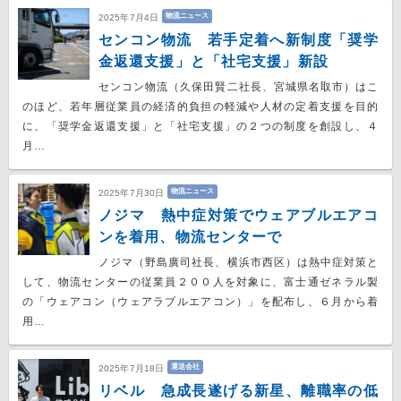
物流ニュース
2025年7月4日
センコン物流 若手定着へ新制度「奨学
金返還支援」と「社宅支援」新設
センコン物流（久保田賢二社長、宮城県名取市）はこ
のほど、若年層従業員の経済的負担の軽減や人材の定着支援を目的
に、「奨学金返還支援」と「社宅支援」の２つの制度を創設し、４
月…
物流ニュース
2025年7月30日
ノジマ 熱中症対策でウェアブルエアコ
ンを着用、物流センターで
ノジマ（野島廣司社長、横浜市西区）は熱中症対策と
して、物流センターの従業員２００人を対象に、富士通ゼネラル製
の「ウェアコン（ウェアラブルエアコン）」を配布し、６月から着
用…
運送会社
2025年7月18日
リベル 急成長遂げる新星、離職率の低