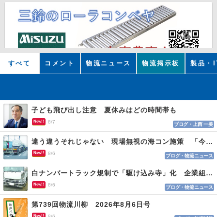
すべて
コメント
物流ニュース
物流掲示板
製品・I
子ども飛び出し注意 夏休みはどの時間帯も
New!!
8/7
ブログ・上西 一美
違う違うそれじゃない 現場無視の海コン施策 「今でも平均２～３時間は待つ」
New!!
8/6
ブログ・物流ニュース
白ナンバートラック規制で「駆け込み寺」化 企業組合が入会基準を見直しへ
New!!
8/6
ブログ・物流ニュース
第739回物流川柳 2026年8月6日号
New!!
8/6