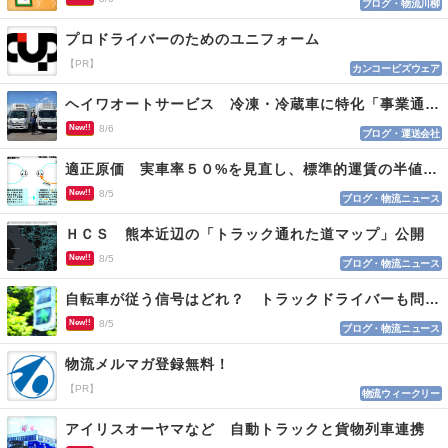
ブログ・物流川柳
プロドライバーのためのユニフォーム
【PR】
カンコービズウェア
ヘイワオートサービス 冷凍・冷蔵車に特化「事業通じ貢献目指す」
New!!
8/6
ブログ・運送会社
適正原価 実車率５０%を見直し、標準的運賃の半値の恐れも
New!!
8/5
ブログ・物流ニュース
ＨＣＳ 熊本近辺の「トラック通れた道マップ」公開
New!!
8/5
ブログ・物流ニュース
自転車が従う信号はどれ？ トラックドライバーも問われる認識
New!!
8/5
ブログ・物流ニュース
物流メルマガ登録無料！
【PR】
物流ウィークリー
アイリスオーヤマなど 自動トラックと貨物列車連携