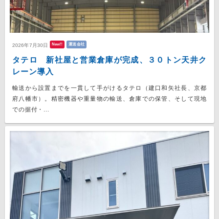
New!!
運送会社
2026年7月30日
タテロ 新社屋と営業倉庫が完成、３０トン天井ク
レーン導入
輸送から設置までを一貫して手がけるタテロ（建口和矢社長、京都
府八幡市）。精密機器や重量物の輸送、倉庫での保管、そして現地
での据付・...