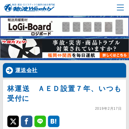
運送会社
林運送 ＡＥＤ設置７年、いつも
受付に
2019年2月17日