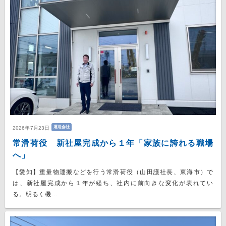
運送会社
2026年7月23日
常滑荷役 新社屋完成から１年「家族に誇れる職場
へ」
【愛知】重量物運搬などを行う常滑荷役（山田護社長、東海市）で
は、新社屋完成から１年が経ち、社内に前向きな変化が表れてい
る。明るく機...