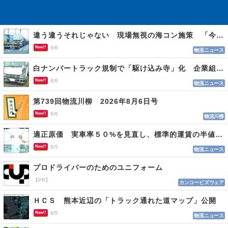
違う違うそれじゃない 現場無視の海コン施策 「今でも平均２～３時間は待つ」
New!!
8/6
物流ニュース
白ナンバートラック規制で「駆け込み寺」化 企業組合が入会基準を見直しへ
New!!
8/6
物流ニュース
第739回物流川柳 2026年8月6日号
New!!
8/6
物流川柳
適正原価 実車率５０%を見直し、標準的運賃の半値の恐れも
New!!
8/5
物流ニュース
プロドライバーのためのユニフォーム
【PR】
カンコービズウェア
ＨＣＳ 熊本近辺の「トラック通れた道マップ」公開
New!!
8/5
物流ニュース