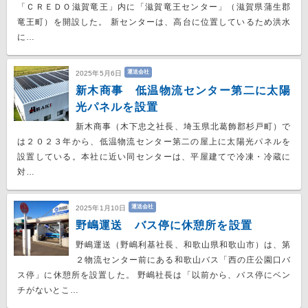
「ＣＲＥＤＯ滋賀竜王」内に「滋賀竜王センター」（滋賀県蒲生郡
竜王町）を開設した。 新センターは、高台に位置しているため洪水
に…
運送会社
2025年5月6日
新木商事 低温物流センター第二に太陽
光パネルを設置
新木商事（木下忠之社長、埼玉県北葛飾郡杉戸町）で
は２０２３年から、低温物流センター第二の屋上に太陽光パネルを
設置している。本社に近い同センターは、平屋建てで冷凍・冷蔵に
対…
運送会社
2025年1月10日
野嶋運送 バス停に休憩所を設置
野嶋運送（野嶋利基社長、和歌山県和歌山市）は、第
２物流センター前にある和歌山バス「西の庄公園口バ
ス停」に休憩所を設置した。 野嶋社長は「以前から、バス停にベン
チがないとこ…