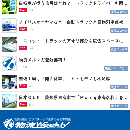
自転車が従う信号はどれ？ トラックドライバーも問われる認識
New!!
8/5
物流ニュース
アイリスオーヤマなど 自動トラックと貨物列車連携
New!!
8/5
物流ニュース
エスコット トラックのアオリ部分を広告スペースに
New!!
8/4
物流ニュース
物流メルマガ登録無料！
【PR】
物流ウィークリー
整備工場は「開店休業」 ヒトもモノも不足感
New!!
8/4
物流ニュース
日本ＧＬＰ 愛知県東海市で「Ｍａｒｑ東海名和」を開発
New!!
8/4
物流ニュース